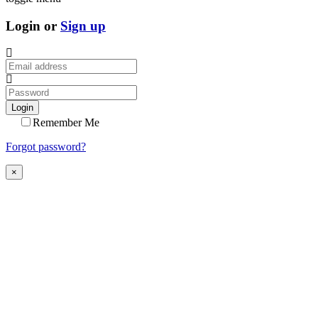
Login or
Sign up
Login
Remember Me
Forgot password?
×