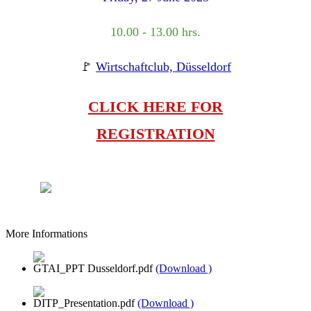
10.00 - 13.00 hrs.
🚩
Wirtschaftclub, Düsseldorf
CLICK HERE FOR
REGISTRATION
More Informations
GTAI_PPT Dusseldorf.pdf
(Download )
DITP_Presentation.pdf
(Download )