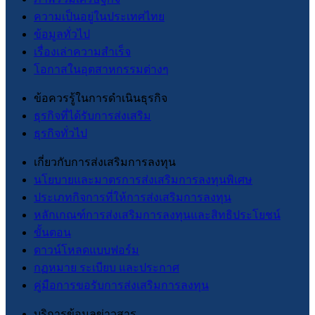
ความเป็นอยู่ในประเทศไทย
ข้อมูลทั่วไป
เรื่องเล่าความสำเร็จ
โอกาสในอุตสาหกรรมต่างๆ
ข้อควรรู้ในการดำเนินธุรกิจ
ธุรกิจที่ได้รับการส่งเสริม
ธุรกิจทั่วไป
เกี่ยวกับการส่งเสริมการลงทุน
นโยบายและมาตรการส่งเสริมการลงทุนพิเศษ
ประเภทกิจการที่ให้การส่งเสริมการลงทุน
หลักเกณฑ์การส่งเสริมการลงทุนและสิทธิประโยชน์
ขั้นตอน
ดาวน์โหลดแบบฟอร์ม
กฏหมาย ระเบียบ และประกาศ
คู่มือการขอรับการส่งเสริมการลงทุน
บริการข้อมูลข่าวสาร