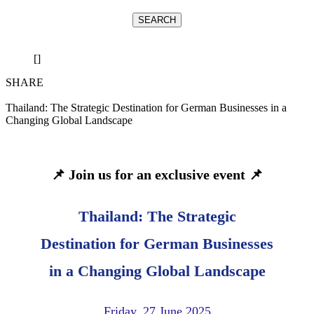
SEARCH
[]
SHARE
Thailand: The Strategic Destination for German Businesses in a
Changing Global Landscape
📌 Join us for an exclusive event 📌
Thailand: The Strategic
Destination for German Businesses
in a Changing Global Landscape
Friday, 27 June 2025