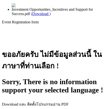
Investment Opportunities_Incentives and Support for
Success.pdf
(Download )
Event Registration form
ขออภัยครับ ไม่มีข้อมูลส่วนนี้ ใน
ภาษาที่ท่านเลือก !
Sorry, There is no information
support your selected language !
Download และ ติดตั้งโปรแกรมอ่าน PDF