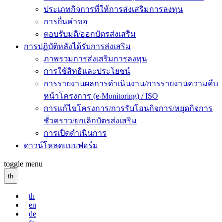
ประเภทกิจการที่ให้การส่งเสริมการลงทุน
การยื่นคำขอ
ตอบรับมติ/ออกบัตรส่งเสริม
การปฏิบัติหลังได้รับการส่งเสริม
ภาพรวมการส่งเสริมการลงทุน
การใช้สิทธิและประโยชน์
การรายงานผลการดำเนินงาน/การรายงานความคืบ
หน้าโครงการ (e-Monitoring) / ISO
การแก้ไขโครงการ/การรับโอนกิจการ/หยุดกิจการ
ชั่วคราว/ยกเลิกบัตรส่งเสริม
การเปิดดำเนินการ
ดาวน์โหลดแบบฟอร์ม
toggle menu
th
th
en
de