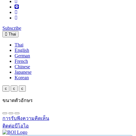
Subscribe
Thai
Thai
English
German
French
Chinese
Japanese
Korean
c
c
c
ขนาดตัวอักษร
การรับฟังความคิดเห็น
ติดต่อบีโอไอ