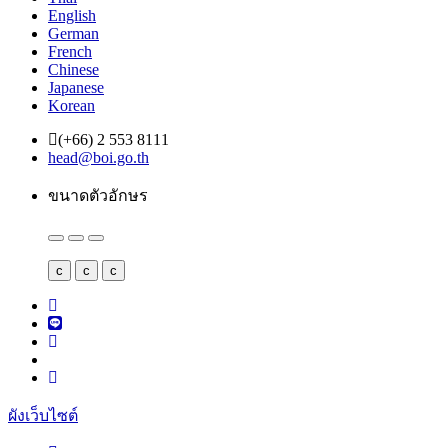
English
German
French
Chinese
Japanese
Korean
(+66) 2 553 8111
head@boi.go.th
ขนาดตัวอักษร
c
c
c
ผังเว็บไซต์