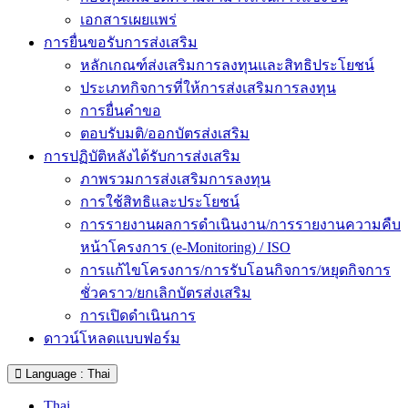
เอกสารเผยแพร่
การยื่นขอรับการส่งเสริม
หลักเกณฑ์ส่งเสริมการลงทุนและสิทธิประโยชน์
ประเภทกิจการที่ให้การส่งเสริมการลงทุน
การยื่นคำขอ
ตอบรับมติ/ออกบัตรส่งเสริม
การปฏิบัติหลังได้รับการส่งเสริม
ภาพรวมการส่งเสริมการลงทุน
การใช้สิทธิและประโยชน์
การรายงานผลการดำเนินงาน/การรายงานความคืบ
หน้าโครงการ (e-Monitoring) / ISO
การแก้ไขโครงการ/การรับโอนกิจการ/หยุดกิจการ
ชั่วคราว/ยกเลิกบัตรส่งเสริม
การเปิดดำเนินการ
ดาวน์โหลดแบบฟอร์ม
Language : Thai
Thai