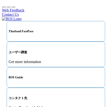
Web Feedback
Contact Us
Thailand FastPass
ユーザー調査
Get more information
BOI Guide
コンタクト先