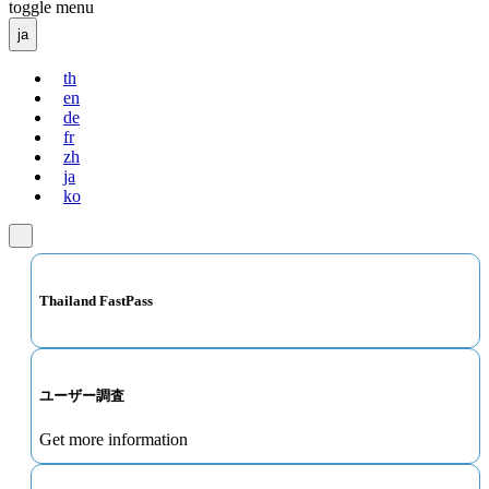
toggle menu
ja
th
en
de
fr
zh
ja
ko
Thailand FastPass
ユーザー調査
Get more information