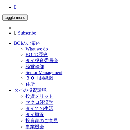
toggle menu
Subscribe
BOIのご案内
What we do
BOIの歴史
タイ投資委員会
経営幹部
Senior Management
ＢＯＩ組織図
住所
タイの投資環境
投資メリット
マクロ経済学
タイでの生活
タイ概況
投資家のご意見
事業機会