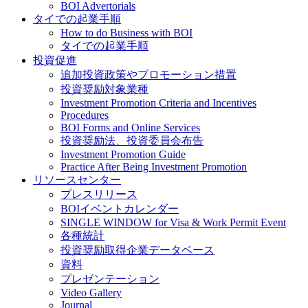
BOI Advertorials
タイでの起業手順
How to do Business with BOI
タイでの起業手順
投資促進
追加投資政策やプロモーション措置
投資奨励対象業種
Investment Promotion Criteria and Incentives
Procedures
BOI Forms and Online Services
投資奨励法、投資委員会布告
Investment Promotion Guide
Practice After Being Investment Promotion
リソースセンター
プレスリリース
BOIイベントカレンダー
SINGLE WINDOW for Visa & Work Permit Event
各種統計
投資奨励取得企業データベース
資料
プレゼンテーション
Video Gallery
Journal