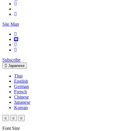
Site Map
Subscribe
Japanese
Thai
English
German
French
Chinese
Japanese
Korean
c
c
c
Font Size