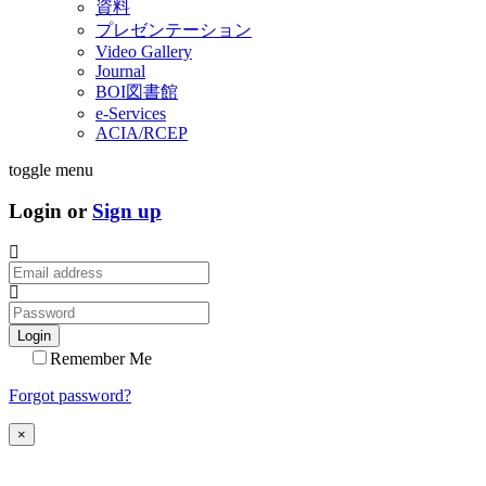
資料
プレゼンテーション
Video Gallery
Journal
BOI図書館
e-Services
ACIA/RCEP
toggle menu
Login or
Sign up
Login
Remember Me
Forgot password?
×