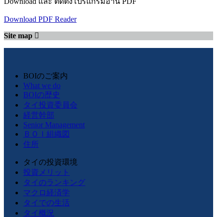
Download และ ติดตั้งโปรแกรมอ่าน PDF
Download PDF Reader
Site map
BOIのご案内
What we do
BOIの歴史
タイ投資委員会
経営幹部
Senior Management
ＢＯＩ組織図
住所
タイの投資環境
投資メリット
タイのランキング
マクロ経済学
タイでの生活
タイ概況