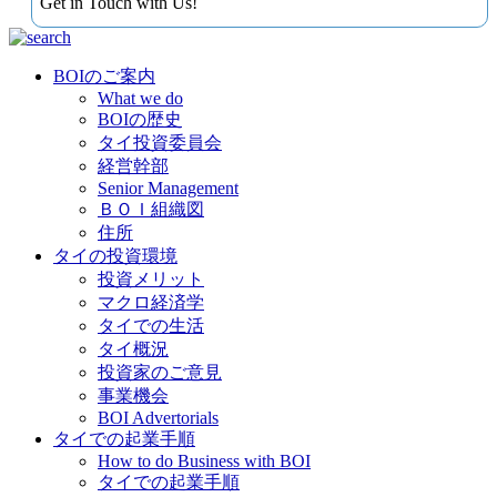
Get in Touch with Us!
BOIのご案内
What we do
BOIの歴史
タイ投資委員会
経営幹部
Senior Management
ＢＯＩ組織図
住所
タイの投資環境
投資メリット
マクロ経済学
タイでの生活
タイ概況
投資家のご意見
事業機会
BOI Advertorials
タイでの起業手順
How to do Business with BOI
タイでの起業手順