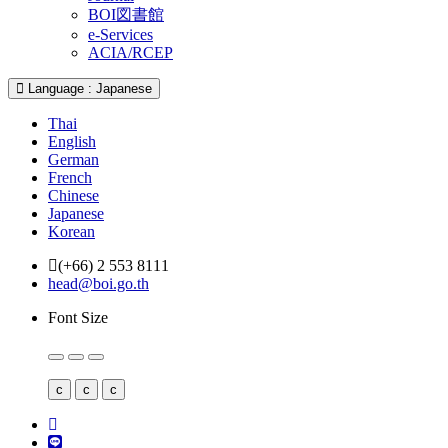
BOI図書館
e-Services
ACIA/RCEP
Language : Japanese
Thai
English
German
French
Chinese
Japanese
Korean
(+66) 2 553 8111
head@boi.go.th
Font Size
c
c
c