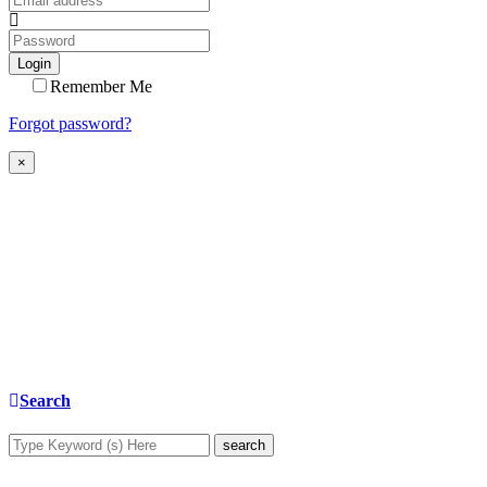
Login
Remember Me
Forgot password?
×
Search
search