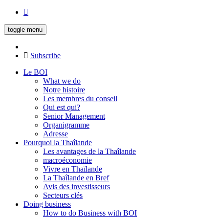
toggle menu
Subscribe
Le BOI
What we do
Notre histoire
Les membres du conseil
Qui est qui?
Senior Management
Organigramme
Adresse
Pourquoi la Thaîlande
Les avantages de la Thaîlande
macroéconomie
Vivre en Thaïlande
La Thaîlande en Bref
Avis des investisseurs
Secteurs clés
Doing business
How to do Business with BOI