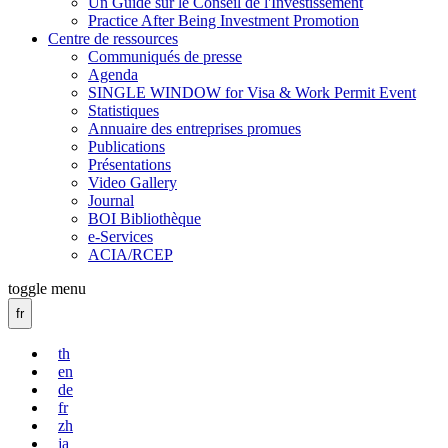
Un Guide sur le Conseil de l'Investissement
Practice After Being Investment Promotion
Centre de ressources
Communiqués de presse
Agenda
SINGLE WINDOW for Visa & Work Permit Event
Statistiques
Annuaire des entreprises promues
Publications
Présentations
Video Gallery
Journal
BOI Bibliothèque
e-Services
ACIA/RCEP
toggle menu
fr
th
en
de
fr
zh
ja