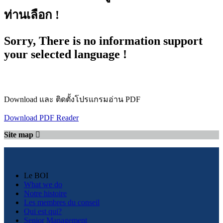
ท่านเลือก !
Sorry, There is no information support
your selected language !
Download และ ติดตั้งโปรแกรมอ่าน PDF
Download PDF Reader
Site map
Le BOI
What we do
Notre histoire
Les membres du conseil
Qui est qui?
Senior Management