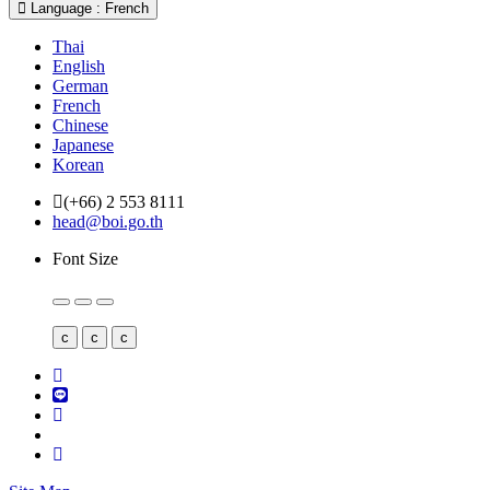
Language : French
Thai
English
German
French
Chinese
Japanese
Korean
(+66) 2 553 8111
head@boi.go.th
Font Size
c
c
c