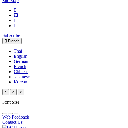
Site Map
Subscribe
French
Thai
English
German
French
Chinese
Japanese
Korean
c
c
c
Font Size
Web Feedback
Contact Us