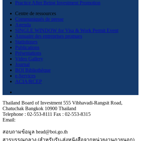
Practice After Being Investment Promotion
Centre de ressources
Communiqués de presse
Agenda
SINGLE WINDOW for Visa & Work Permit Event
Annuaire des entreprises promues
Statistiques
Publications
Présentations
Video Gallery
Journal
BOI Bibliothèque
e-Services
ACIA/RCEP
Thailand Board of Investment 555 Vibhavadi-Rangsit Road,
Chatuchak Bangkok 10900 Thailand
Telephone : 02-553-8111 Fax : 02-553-8315
Email:
สอบถามข้อมูล head@boi.go.th
สารบรรณกลาง (สำหรับรับ-ส่งหนังสือจากหน่วยงานภายนอก)