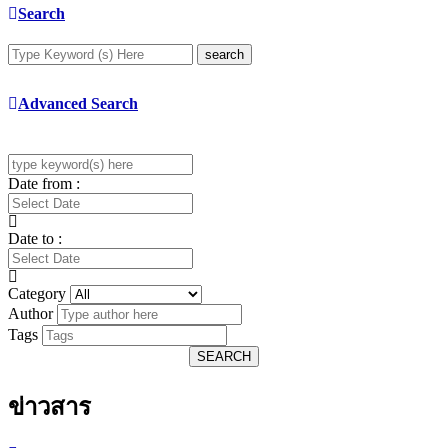
Search
search
Advanced Search
Date from :
Date to :
Category
Author
Tags
SEARCH
ข่าวสาร