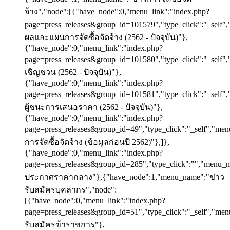
จ้าง","node":[{"have_node":0,"menu_link":"index.php?
page=press_releases&group_id=101579","type_click":"_self
ผลและแผนการจัดซื้อจัดจ้าง (2562 - ปัจจุบัน)"},
{"have_node":0,"menu_link":"index.php?
page=press_releases&group_id=101580","type_click":"_sel
เชิญชวน (2562 - ปัจจุบัน)"},
{"have_node":0,"menu_link":"index.php?
page=press_releases&group_id=101581","type_click":"_sel
ผู้ชนะการเสนอราคา (2562 - ปัจจุบัน)"},
{"have_node":0,"menu_link":"index.php?
page=press_releases&group_id=49","type_click":"_self","me
การจัดซื้อจัดจ้าง (ข้อมูลก่อนปี 2562)"},]},
{"have_node":0,"menu_link":"index.php?
page=press_releases&group_id=285","type_click":"","menu_
ประกาศราคากลาง"},{"have_node":1,"menu_name":"ข่าว
รับสมัครบุคลากร","node":
[{"have_node":0,"menu_link":"index.php?
page=press_releases&group_id=51","type_click":"_self","me
รับสมัครข้าราชการ"},