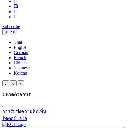
Subscribe
Thai
Thai
English
German
French
Chinese
Japanese
Korean
c
c
c
ขนาดตัวอักษร
การรับฟังความคิดเห็น
ติดต่อบีโอไอ