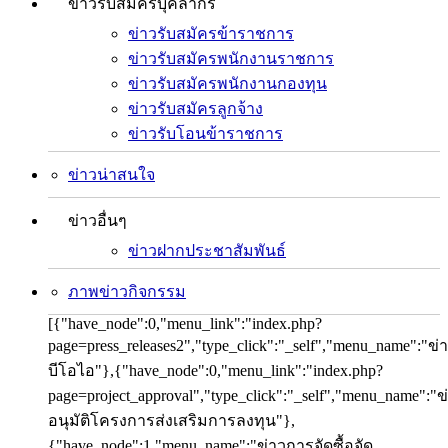
ข่าวรับสมัครบุคลากร
ข่าวรับสมัครข้าราชการ
ข่าวรับสมัครพนักงานราชการ
ข่าวรับสมัครพนักงานกองทุน
ข่าวรับสมัครลูกจ้าง
ข่าวรับโอนข้าราชการ
ข่าวน่าสนใจ
ข่าวอื่นๆ
ข่าวฝากประชาสัมพันธ์
ภาพข่าวกิจกรรม
[{"have_node":0,"menu_link":"index.php?
page=press_releases2","type_click":"_self","menu_name":"ข่
บีโอไอ"},{"have_node":0,"menu_link":"index.php?
page=project_approval","type_click":"_self","menu_name":"ข
อนุมัติโครงการส่งเสริมการลงทุน"},
{"have_node":1,"menu_name":"ข่าวการจัดซื้อจัด