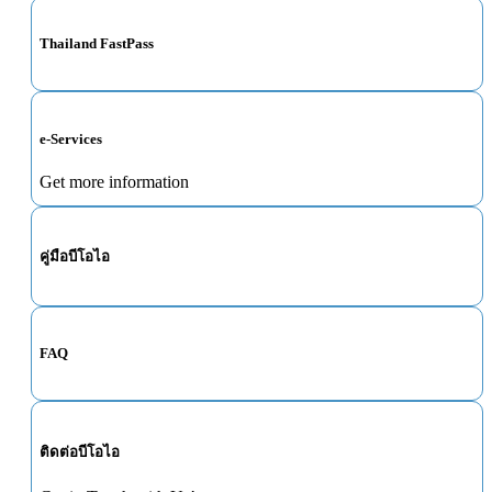
Thailand FastPass
e-Services
Get more information
คู่มือบีโอไอ
FAQ
ติดต่อบีโอไอ