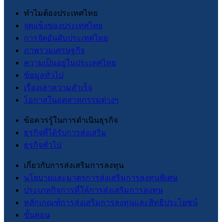
ทำไมต้องประเทศไทย
จุดแข็งของประเทศไทย
การจัดอันดับประเทศไทย
ภาพรวมเศรษฐกิจ
ความเป็นอยู่ในประเทศไทย
ข้อมูลทั่วไป
เรื่องเล่าความสำเร็จ
โอกาสในอุตสาหกรรมต่างๆ
ข้อควรรู้ในการดำเนินธุรกิจ
ธุรกิจที่ได้รับการส่งเสริม
ธุรกิจทั่วไป
เกี่ยวกับการส่งเสริมการลงทุน
นโยบายและมาตรการส่งเสริมการลงทุนพิเศษ
ประเภทกิจการที่ให้การส่งเสริมการลงทุน
หลักเกณฑ์การส่งเสริมการลงทุนและสิทธิประโยชน์
ขั้นตอน