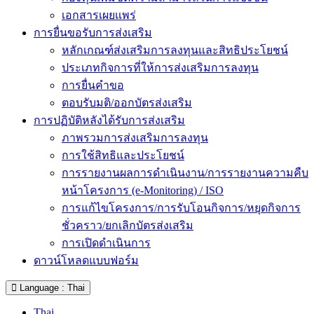
เอกสารเผยแพร่
การยื่นขอรับการส่งเสริม
หลักเกณฑ์ส่งเสริมการลงทุนและสิทธิประโยชน์
ประเภทกิจการที่ให้การส่งเสริมการลงทุน
การยื่นคำขอ
ตอบรับมติ/ออกบัตรส่งเสริม
การปฏิบัติหลังได้รับการส่งเสริม
ภาพรวมการส่งเสริมการลงทุน
การใช้สิทธิและประโยชน์
การรายงานผลการดำเนินงาน/การรายงานความคืบ
หน้าโครงการ (e-Monitoring) / ISO
การแก้ไขโครงการ/การรับโอนกิจการ/หยุดกิจการ
ชั่วคราว/ยกเลิกบัตรส่งเสริม
การเปิดดำเนินการ
ดาวน์โหลดแบบฟอร์ม
Language : Thai
Thai