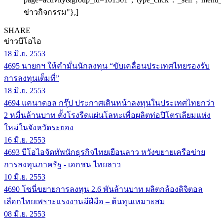
ข่าวกิจกรรม"},]
SHARE
ข่าวบีโอไอ
18 มิ.ย. 2553
4695
นายกฯ ให้คำมั่นนักลงทุน “ขับเคลื่อนประเทศไทยรองรับ
การลงทุนเต็มที่”
18 มิ.ย. 2553
4694
แคนาดอล กรุ๊ป ประกาศเดินหน้าลงทุนในประเทศไทยกว่า
2 หมื่นล้านบาท ตั้งโรงรีดแผ่นโลหะเพื่อผลิตท่อปิโตรเลียมแห่ง
ใหม่ในจังหวัดระยอง
16 มิ.ย. 2553
4693
บีโอไอจัดทัพนักธุรกิจไทยเยือนลาว หวังขยายเครือข่าย
การลงทุนภาครัฐ - เอกชน ไทยลาว
10 มิ.ย. 2553
4690
โซนี่ขยายการลงทุน 2.6 พันล้านบาท ผลิตกล้องดิจิตอล
เลือกไทยเพราะแรงงานมีฝีมือ – ต้นทุนเหมาะสม
08 มิ.ย. 2553