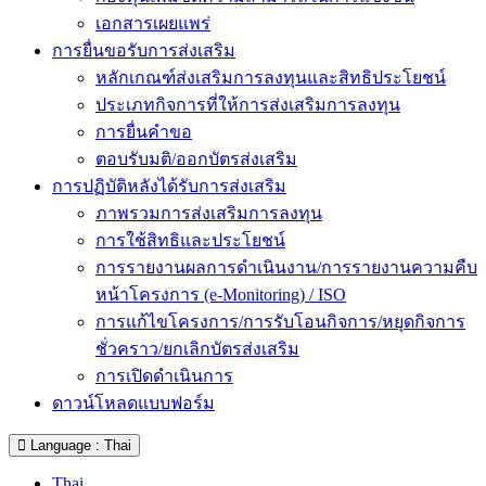
เอกสารเผยแพร่
การยื่นขอรับการส่งเสริม
หลักเกณฑ์ส่งเสริมการลงทุนและสิทธิประโยชน์
ประเภทกิจการที่ให้การส่งเสริมการลงทุน
การยื่นคำขอ
ตอบรับมติ/ออกบัตรส่งเสริม
การปฏิบัติหลังได้รับการส่งเสริม
ภาพรวมการส่งเสริมการลงทุน
การใช้สิทธิและประโยชน์
การรายงานผลการดำเนินงาน/การรายงานความคืบ
หน้าโครงการ (e-Monitoring) / ISO
การแก้ไขโครงการ/การรับโอนกิจการ/หยุดกิจการ
ชั่วคราว/ยกเลิกบัตรส่งเสริม
การเปิดดำเนินการ
ดาวน์โหลดแบบฟอร์ม
Language : Thai
Thai