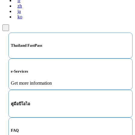
fr
zh
ja
ko
Thailand FastPass
e-Services
Get more information
คู่มือบีโอไอ
FAQ