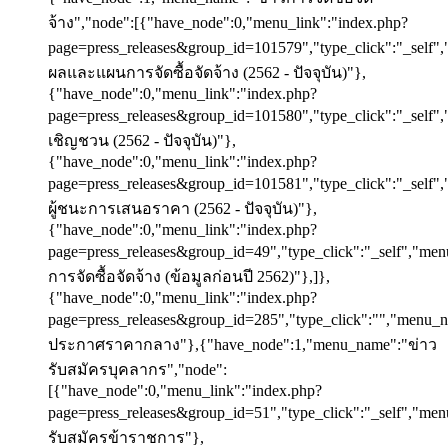
จ้าง","node":[{"have_node":0,"menu_link":"index.php?
page=press_releases&group_id=101579","type_click":"_self
ผลและแผนการจัดซื้อจัดจ้าง (2562 - ปัจจุบัน)"},
{"have_node":0,"menu_link":"index.php?
page=press_releases&group_id=101580","type_click":"_sel
เชิญชวน (2562 - ปัจจุบัน)"},
{"have_node":0,"menu_link":"index.php?
page=press_releases&group_id=101581","type_click":"_sel
ผู้ชนะการเสนอราคา (2562 - ปัจจุบัน)"},
{"have_node":0,"menu_link":"index.php?
page=press_releases&group_id=49","type_click":"_self","me
การจัดซื้อจัดจ้าง (ข้อมูลก่อนปี 2562)"},]},
{"have_node":0,"menu_link":"index.php?
page=press_releases&group_id=285","type_click":"","menu_
ประกาศราคากลาง"},{"have_node":1,"menu_name":"ข่าว
รับสมัครบุคลากร","node":
[{"have_node":0,"menu_link":"index.php?
page=press_releases&group_id=51","type_click":"_self","me
รับสมัครข้าราชการ"},