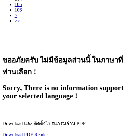
105
106
>
>>
ขออภัยครับ ไม่มีข้อมูลส่วนนี้ ในภาษาที่
ท่านเลือก !
Sorry, There is no information support
your selected language !
Download และ ติดตั้งโปรแกรมอ่าน PDF
Download PDF Reader