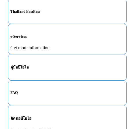
Thailand FastPass
e-Services
Get more information
คู่มือบีโอไอ
FAQ
ติดต่อบีโอไอ