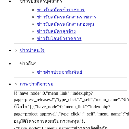
ข่าวรับสมัครบุคลากร
ข่าวรับสมัครข้าราชการ
ข่าวรับสมัครพนักงานราชการ
ข่าวรับสมัครพนักงานกองทุน
ข่าวรับสมัครลูกจ้าง
ข่าวรับโอนข้าราชการ
ข่าวน่าสนใจ
ข่าวอื่นๆ
ข่าวฝากประชาสัมพันธ์
ภาพข่าวกิจกรรม
[{"have_node":0,"menu_link":"index.php?
page=press_releases2","type_click":"_self","menu_name":"ข่
บีโอไอ"},{"have_node":0,"menu_link":"index.php?
page=project_approval","type_click":"_self","menu_name":"ข
อนุมัติโครงการส่งเสริมการลงทุน"},
{"have_node":1,"menu_name":"ข่าวการจัดซื้อจัด