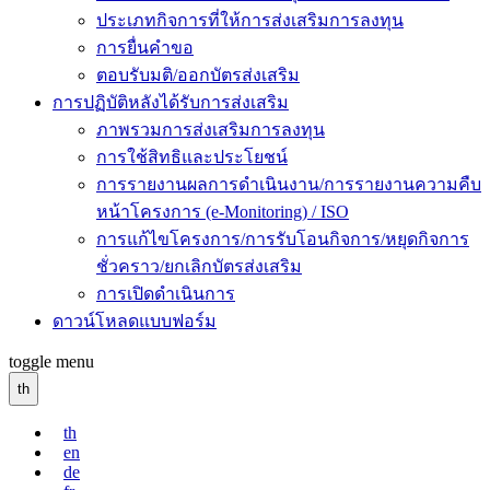
ประเภทกิจการที่ให้การส่งเสริมการลงทุน
การยื่นคำขอ
ตอบรับมติ/ออกบัตรส่งเสริม
การปฏิบัติหลังได้รับการส่งเสริม
ภาพรวมการส่งเสริมการลงทุน
การใช้สิทธิและประโยชน์
การรายงานผลการดำเนินงาน/การรายงานความคืบ
หน้าโครงการ (e-Monitoring) / ISO
การแก้ไขโครงการ/การรับโอนกิจการ/หยุดกิจการ
ชั่วคราว/ยกเลิกบัตรส่งเสริม
การเปิดดำเนินการ
ดาวน์โหลดแบบฟอร์ม
toggle menu
th
th
en
de