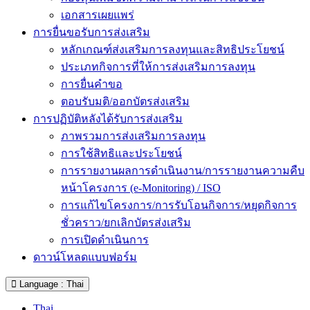
เอกสารเผยแพร่
การยื่นขอรับการส่งเสริม
หลักเกณฑ์ส่งเสริมการลงทุนและสิทธิประโยชน์
ประเภทกิจการที่ให้การส่งเสริมการลงทุน
การยื่นคำขอ
ตอบรับมติ/ออกบัตรส่งเสริม
การปฏิบัติหลังได้รับการส่งเสริม
ภาพรวมการส่งเสริมการลงทุน
การใช้สิทธิและประโยชน์
การรายงานผลการดำเนินงาน/การรายงานความคืบ
หน้าโครงการ (e-Monitoring) / ISO
การแก้ไขโครงการ/การรับโอนกิจการ/หยุดกิจการ
ชั่วคราว/ยกเลิกบัตรส่งเสริม
การเปิดดำเนินการ
ดาวน์โหลดแบบฟอร์ม
Language : Thai
Thai