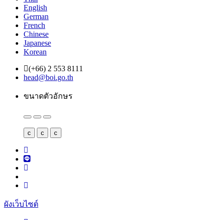
English
German
French
Chinese
Japanese
Korean
(+66) 2 553 8111
head@boi.go.th
ขนาดตัวอักษร
c
c
c
ผังเว็บไซต์