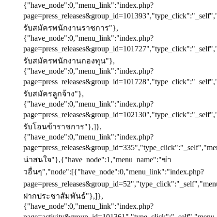
{"have_node":0,"menu_link":"index.php?
page=press_releases&group_id=101393","type_click":"_self
รับสมัครพนักงานราชการ"},
{"have_node":0,"menu_link":"index.php?
page=press_releases&group_id=101727","type_click":"_self
รับสมัครพนักงานกองทุน"},
{"have_node":0,"menu_link":"index.php?
page=press_releases&group_id=101728","type_click":"_self
รับสมัครลูกจ้าง"},
{"have_node":0,"menu_link":"index.php?
page=press_releases&group_id=102130","type_click":"_self
รับโอนข้าราชการ"},]},
{"have_node":0,"menu_link":"index.php?
page=press_releases&group_id=335","type_click":"_self","m
น่าสนใจ"},{"have_node":1,"menu_name":"ข่า
วอื่นๆ","node":[{"have_node":0,"menu_link":"index.php?
page=press_releases&group_id=52","type_click":"_self","me
ฝากประชาสัมพันธ์"},]},
{"have_node":0,"menu_link":"index.php?
page=activity&group_id=101361","type_click":"_self","me