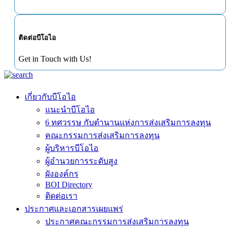
ติดต่อบีโอไอ
Get in Touch with Us!
เกี่ยวกับบีโอไอ
แนะนำบีโอไอ
6 ทศวรรษ กับตำนานแห่งการส่งเสริมการลงทุน
คณะกรรมการส่งเสริมการลงทุน
ผู้บริหารบีโอไอ
ผู้อำนวยการระดับสูง
ผังองค์กร
BOI Directory
ติดต่อเรา
ประกาศและเอกสารเผยแพร่
ประกาศคณะกรรมการส่งเสริมการลงทุน