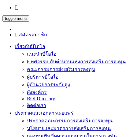
toggle menu
สมัครสมาชิก
เกี่ยวกับบีโอไอ
แนะนำบีโอไอ
6 ทศวรรษ กับตำนานแห่งการส่งเสริมการลงทุน
คณะกรรมการส่งเสริมการลงทุน
ผู้บริหารบีโอไอ
ผู้อำนวยการระดับสูง
ผังองค์กร
BOI Directory
ติดต่อเรา
ประกาศและเอกสารเผยแพร่
ประกาศคณะกรรมการส่งเสริมการลงทุน
นโยบายและมาตรการส่งเสริมการลงทุน
กองทุนเพิ่มขีดความสามารถในการแข่งขัน