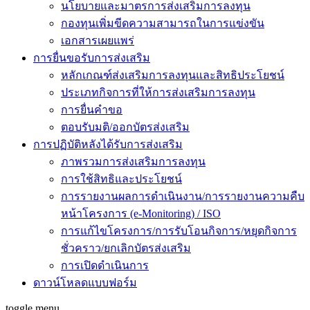
นโยบายและมาตรการส่งเสริมการลงทุน
กองทุนเพิ่มขีดความสามารถในการแข่งขัน
เอกสารเผยแพร่
การยื่นขอรับการส่งเสริม
หลักเกณฑ์ส่งเสริมการลงทุนและสิทธิประโยชน์
ประเภทกิจการที่ให้การส่งเสริมการลงทุน
การยื่นคำขอ
ตอบรับมติ/ออกบัตรส่งเสริม
การปฏิบัติหลังได้รับการส่งเสริม
ภาพรวมการส่งเสริมการลงทุน
การใช้สิทธิและประโยชน์
การรายงานผลการดำเนินงาน/การรายงานความคืบ
หน้าโครงการ (e-Monitoring) / ISO
การแก้ไขโครงการ/การรับโอนกิจการ/หยุดกิจการ
ชั่วคราว/ยกเลิกบัตรส่งเสริม
การเปิดดำเนินการ
ดาวน์โหลดแบบฟอร์ม
toggle menu