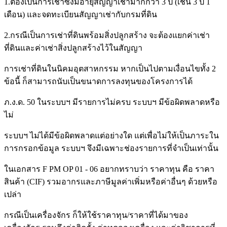
1.ต้องเป็นการเช่าซึ่งมีอายุสัญญาเช่ามากกว่า 3 ปี (เช่น 3 ปี 1
เดือน) และจดทะเบียนสัญญาเช่ากับกรมที่ดิน
2.กรณีเป็นการเช่าที่ดินพร้อมสิ่งปลูกสร้าง จะต้องแยกค่าเช่า
ที่ดินและค่าเช่าสิ่งปลูกสร้างไว้ในสัญญา
การเช่าที่ดินในนิคมอุตสาหกรรม หากเป็นไปตามเงื่อนไขทั้ง 2
ข้อนี้ ก็สามารถนับเป็นขนาดการลงทุนของโครงการได้
ภ.ง.ด. 50 ในระบบฯ มีรายการไม่ครบ ระบบฯ มีข้อผิดพลาดหรือ
ไม่
ระบบฯ ไม่ได้มีข้อผิดพลาดแต่อย่างใด แต่เพื่อไม่ให้เป็นภาระใน
การกรอกข้อมูล ระบบฯ จึงมีเฉพาะช่องรายการที่จำเป็นเท่านั้น
ในเอกสาร F PM OP 01 - 06 อยากทราบว่า ราคาทุน คือ ราคา
สินค้า (CIF) รวมอากรและภาษีมูลค่าเพิ่มหรือค่าอื่นๆ ด้วยหรือ
เปล่า
กรณีเป็นเครื่องจักร ก็ให้ใช้ราคาทุน/ราคาที่ได้มาของ