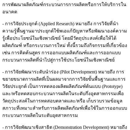
การพัฒนาผลิตภัณฑ์กระบวนการการผลิตหรือการให้บริการใน
อนาคต
- การวิจัยประยุกต์ (Applied Research) หมายถึง การวิจัยที่นำ
ความรู้พื้นฐานมาประยุกต์ใช้พเอแก้ปัญหาหรือพัฒนาองค์ความ
รู้เพื่อประโยชน์ในเชิงพาณิชย์ โดยมีวัตถุประสงค์เพื่อให้ได้
ผลิตภัณฑ์ หรือกระบวนการใหม่ ทั้งนี้รวมถึงกิจกรรมที่เกี่ยวข้อง
เช่น การคิดค้นสูตร การออกแบบผลิตภัณฑ์และการออกแบบ
กระบวนการผลิตที่นำไปสู่การใช้ประโยชน์ในเชิงพาณิชย์
- การวิจัยพัฒนาระดับนำร่อง (Pilot Development) หมายถึง การ
ขยายขนาดการผลิตที่เป็นผลมาจากการวิจัยขั้นพื้นฐานและการ
วิจัยประยุกต์ เป็นการทดลองผลิตผลิตภัณฑ์ต้นแบบ (Prototype)
และ/หรือทดสอบกระบวนการผลิตในระดับกึ่งอุตสาหกรรมเพื่อ
วัตถุประสงค์ในการทดสอบตลาดและ/หรือ เก็บรวบรวมข้อมูล
สภาวะที่เหมาะสำหรับการผลิตผลิตภัณฑ์เพื่อใช้ในการออกแบบ
กระบวนการผลิตในระดับอุตสาหกรรม
- การวิจัยพัฒนาเชิงสาธิต (Demonstration Development) หมายถึง