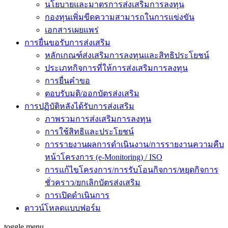
นโยบายและมาตรการส่งเสริมการลงทุน
กองทุนเพิ่มขีดความสามารถในการแข่งขัน
เอกสารเผยแพร่
การยื่นขอรับการส่งเสริม
หลักเกณฑ์ส่งเสริมการลงทุนและสิทธิประโยชน์
ประเภทกิจการที่ให้การส่งเสริมการลงทุน
การยื่นคำขอ
ตอบรับมติ/ออกบัตรส่งเสริม
การปฏิบัติหลังได้รับการส่งเสริม
ภาพรวมการส่งเสริมการลงทุน
การใช้สิทธิและประโยชน์
การรายงานผลการดำเนินงาน/การรายงานความคืบ
หน้าโครงการ (e-Monitoring) / ISO
การแก้ไขโครงการ/การรับโอนกิจการ/หยุดกิจการ
ชั่วคราว/ยกเลิกบัตรส่งเสริม
การเปิดดำเนินการ
ดาวน์โหลดแบบฟอร์ม
toggle menu