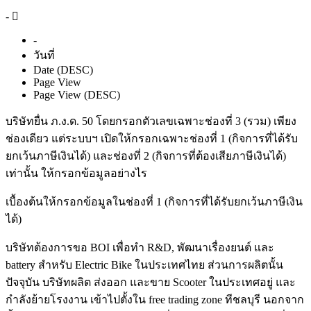
-
-
วันที่
Date (DESC)
Page View
Page View (DESC)
บริษัทยื่น ภ.ง.ด. 50 โดยกรอกตัวเลขเฉพาะช่องที่ 3 (รวม) เพียง
ช่องเดียว แต่ระบบฯ เปิดให้กรอกเฉพาะช่องที่ 1 (กิจการที่ได้รับ
ยกเว้นภาษีเงินได้) และช่องที่ 2 (กิจการที่ต้องเสียภาษีเงินได้)
เท่านั้น ให้กรอกข้อมูลอย่างไร
เบื้องต้นให้กรอกข้อมูลในช่องที่ 1 (กิจการที่ได้รับยกเว้นภาษีเงิน
ได้)
บริษัทต้องการขอ BOI เพื่อทำ R&D, พัฒนาเรื่องยนต์ และ
battery สำหรับ Electric Bike ในประเทศไทย ส่วนการผลิตนั้น
ปัจจุบัน บริษัทผลิต ส่งออก และขาย Scooter ในประเทศอยู่ และ
กำลังย้ายโรงงาน เข้าไปตั้งใน free trading zone ทีชลบุรี นอกจาก