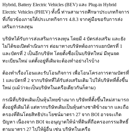
Hybrid, Battery Electric Vehicles (BEV) และ Plug-in Hybrid
Electric Vehicles (PHEV) ทั้งนี้ ท่านสามารถศึกษาประเภทกิจการ
ที่เกี่ยวข้องภายใต้ประเภทกิจการ 4.8.3 จากคู่มือขอรับการส่ง
เสริมการลงทุน
บริษัทได้รับการส่งเสริมการลงทุน โดยมี 4 บัตรส่งเสริม และยัง
ไม่ได้ขอเปิดดำเนินการ ต่อมาทางบริษัทต้องการแยกบัตรที่ 1
และบัตรที่ 2 เป็นอีกบริษัท โดยตั้งชื่อเป็นบริษัทใหม่ มีทุนจด
ทะเบียนใหม่ แต่ตั้งอยู่ที่เดิมจะต้องทำอย่างไรบ้าง
ต้องทำเรื่องโอนและรับโอนกิจการ เพื่อโอนโครงการตามบัตรที่
1 และบัตรที่ 2 จากบริษัทที่ได้รับส่งเสริมเดิม ไปให้บริษัทที่ตั้งขึ้น
ใหม่ (แม้ว่าจะเป็นบริษัทในเครือเดียวกันก็ตาม)
กรณีที่บริษัทเดิมเป็นหุ้นไทยข้างมาก บริษัทที่ตั้งขึ้นใหม่สามารถ
ตั้งอยู่ที่เดิมได้ แต่หากบริษัทเดิมเป็นหุ้นต่างชาติข้างมาก และถือ
ครองที่ดินโดยสิทธิประโยชน์มาตรา 27 จาก BOI อาจจะเกิด
ปัญหา เนื่องจาก BOI จะอนุญาตให้นำที่ดินที่ถือครองกรรมสิทธิ์
ตามมาตรา 27 ไปให้ผู้อื่น เช่น บริษัทในเครือ