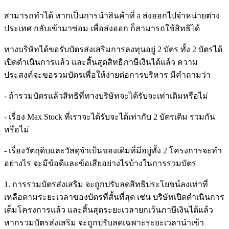
สามารถทำได้ หากเป็นการนำสินค้าที่ a ส่งออกไปจำหน่ายต่าง
ประเทศ กลับเข้ามาซ่อม เพื่อส่งออก ก็สามารถใช้สิทธิได้
ทางบริษัทได้ขอรับบัตรส่งเสริมการลงทุนอยู่ 2 บัตร ทั้ง 2 บัตรได้
เปิดดำเนินการแล้ว และสิ้นสุดสิทธิภาษีเงินได้แล้ว ความ
ประสงค์จะขอรวมบัตรเพื่อให้ง่ายต่อการบริหาร มีคำถามว่า
- ถ้ารวมบัตรแล้วสิทธิที่ทางบริษัทจะได้รับจะเท่าเดิมหรือไม่
- เรื่อง Max Stock ที่เราจะได้รับจะได้เท่ากับ 2 บัตรเดิม รวมกัน
หรือไม่
- เรื่องวัตถุดิบและวัสดุจำเป้นของเดิมที่มีอยู่ทั้ง 2 โครงการจะทำ
อย่างไร จะมีข้อดีและข้อเสียอย่างไรบ้างในการรวมบัตร
1. การรวมบัตรส่งเสริม จะถูกปรับลดสิทธิประโยชน์ลงเท่าที่
เหลือตามระยะเวลาของบัตรที่สั้นที่สุด เช่น บริษัทเปิดดำเนินการ
เต็มโครงการแล้ว และสิ้นสุดระยะเวลายกเว้นภาษีเงินได้แล้ว
หากรวมบัตรส่งเสริม จะถูกปรับลดเฉพาะระยะเวลานำเข้า