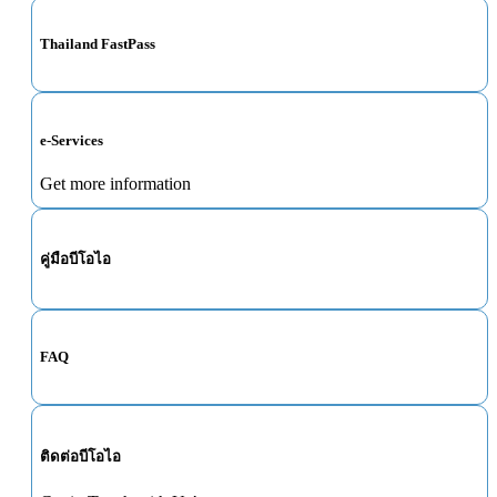
Thailand FastPass
e-Services
Get more information
คู่มือบีโอไอ
FAQ
ติดต่อบีโอไอ