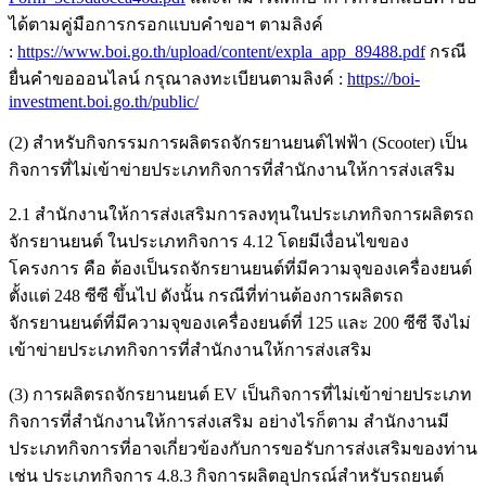
ได้ตามคู่มือการกรอกแบบคำขอฯ ตามลิงค์
:
https://www.boi.go.th/upload/content/expla_app_89488.pdf
กรณี
ยื่นคำขอออนไลน์ กรุณาลงทะเบียนตามลิงค์ :
https://boi-
investment.boi.go.th/public/
(2) สำหรับกิจกรรมการผลิตรถจักรยานยนต์ไฟฟ้า (Scooter) เป็น
กิจการที่ไม่เข้าข่ายประเภทกิจการที่สำนักงานให้การส่งเสริม
2.1 สำนักงานให้การส่งเสริมการลงทุนในประเภทกิจการผลิตรถ
จักรยานยนต์ ในประเภทกิจการ 4.12 โดยมีเงื่อนไขของ
โครงการ คือ ต้องเป็นรถจักรยานยนต์ที่มีความจุของเครื่องยนต์
ตั้งแต่ 248 ซีซี ขึ้นไป ดังนั้น กรณีที่ท่านต้องการผลิตรถ
จักรยานยนต์ที่มีความจุของเครื่องยนต์ที่ 125 และ 200 ซีซี จึงไม่
เข้าข่ายประเภทกิจการที่สำนักงานให้การส่งเสริม
(3) การผลิตรถจักรยานยนต์ EV เป็นกิจการที่ไม่เข้าข่ายประเภท
กิจการที่สำนักงานให้การส่งเสริม อย่างไรก็ตาม สำนักงานมี
ประเภทกิจการที่อาจเกี่ยวข้องกับการขอรับการส่งเสริมของท่าน
เช่น ประเภทกิจการ 4.8.3 กิจการผลิตอุปกรณ์สำหรับรถยนต์