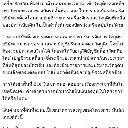
เครื่องจักร/แม่พิมพ์ (ถ้ามี) และระยะเวลานำเข้าวัตถุดิบ ลงเหลือ
เท่ากับระยะเวลาของบัตรที่สั้นที่สุด และในการออกบัตรส่งเสริม
บริษัทจะต้องโอนย้ายบัญชีรายการเครื่องจักรและวัตถุดิบที่เหลือ
ของบัตรฉบับเดิม ไปเป็นค่าตั้งต้นของบัตรส่งเสริมฉบับใหม่ด้วย
2. หากบริษัทต้องการลดภาระเฉพาะการบริหารจัดการวัตถุดิบ
บริษัทสามารถขอรวมเฉพาะบัญชีปริมาณสต็อกวัตถุดิบ โดยไม่
ต้องรวมบัตรส่งเสริมก็ได้ โดยจะได้รับอนุมัติบัญชีสต็อกวัตถุดิบ
ใหม่ (บัญชีรวมสต็อก) ซึ่งจะมีระยะเวลานำเข้าเท่ากับระยะเวลา
ที่สั้นที่สุดของบัตรเดิม และต้องย้ายรายการและปริมาณวัตถุดิบ
คงเหลือของแต่ละบัตร ไปเป็นค่าตั้งต้นของบัญชีรวมสต็อกด้วย
การให้เช่าพื้นที่ BOI ในเขต กนอ. สอบถามเรื่องการเช่าที่ดินใน
เขตนิคมค่ะ ค่าเช่าสามารถนำมานับเป็นเงินลงทุนในโครงการ
ได้หรือไม่คะ
เงินค่าเช่าที่ดินที่จะนับเป็นขนาดการลงทุนของโครงการ มีหลัก
เกณฑ์ดังนี้