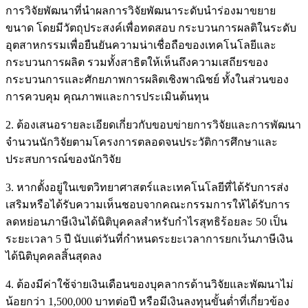
การวิจัยพัฒนาที่นำผลการวิจัยพัฒนาระดับนำร่องมาขยาย
ขนาด โดยมีวัตถุประสงค์เพื่อทดสอบ กระบวนการผลติในระดับ
อุตสาหกรรมเพื่อยืนยันความน่าเชื่อถือของเทคโนโลยีและ
กระบวนการผลิต รวมทั้งสาธิตให้เห็นถึงความเสถียรของ
กระบวนการและศักยภาพการผลิตเชิงพาณิชย์ ทั้งในส่วนของ
การควบคุม คุณภาพและการประเมินต้นทุน
2. ต้องเสนอรายละเอียดเกี่ยวกับขอบข่ายการวิจัยและการพัฒนา
จำนวนนักวิจัยตามโครงการตลอดจนประวัติการศึกษาและ
ประสบการณ์ของนักวิจัย
3. หากตั้งอยู่ในเขตวิทยาศาสตร์และเทคโนโลยีที่ได้รับการส่ง
เสริมหรือได้รับความเห็นชอบจากคณะกรรมการให้ได้รับการ
ลดหย่อนภาษีเงินได้นิติบุคคลสำหรับกำไรสุทธิร้อยละ 50 เป็น
ระยะเวลา 5 ปี นับแต่วันที่กำหนดระยะเวลาการยกเว้นภาษีเงิน
ได้นิติบุคคลสิ้นสุดลง
4. ต้องมีค่าใช้จ่ายเงินเดือนของบุคลากรด้านวิจัยและพัฒนาไม่
น้อยกว่า 1,500,000 บาทต่อปี หรือมีเงินลงทุนขั้นต่ำที่เกี่ยวข้อง