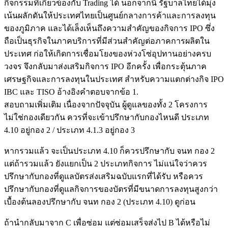
กิจกรรมที่เกี่ยวข้องกับ Trading ได้ นอกจากนี้ รัฐบาลไทยได้มุ่ง
เน้นผลักดันให้ประเทศไทยเป็นศูนย์กลางการค้าและการลงทุน
ของภูมิภาค และได้เล็งเห็นถึงความสำคัญของกิจการ IPO ซึ่ง
ถือเป็นธุรกิจในภาคบริการที่มีส่วนสำคัญต่อภาคการผลิตใน
ประเทศ ก่อให้เกิดการเชื่อมโยงของห่วงโซ่อุปทานอย่างครบ
วงจร จึงกลับมาส่งเสริมกิจการ IPO อีกครั้ง เพื่อกระตุ้นภาค
เศรษฐกิจและการลงทุนในประเทศ สำหรับความแตกต่างกิจ IPO
IBC และ TISO อ้างอิงคำตอบจากข้อ 1.
สอบถามเพิ่มเติม เนื่องจากปัจจุบัน ผู้ดูแลของทั้ง 2 โครงการ
ไม่ใช่กองเดียวกัน ควรที่จะเข้าปรึกษากับกองไหนดี ประเภท
4.10 อยู่กอง 2 / ประเภท 4.1.3 อยู่กอง 3
หากรวมแล้ว จะเป็นประเภท 4.10 ก็ควรปรึกษากับ จนท กอง 2
แต่ถ้ารวมแล้ว ยังแยกเป็น 2 ประเภทกิจการ ไม่แน่ใจว่าควร
ปรึกษากับกองที่ดูแลบัตรส่งเสริมฉบับแรกที่ได้รับ หรือควร
ปรึกษากับกองที่ดูแลกิจการของบัตรที่มีขนาดการลงทุนสูงกว่า
เบื้องต้นลองปรึกษากับ จนท กอง 2 (ประเภท 4.10) ดูก่อน
ถ้านำกลับมาจาก C เพื่อซ่อม แต่ซ่อมเสร็จส่งไป B ได้หรือไม่