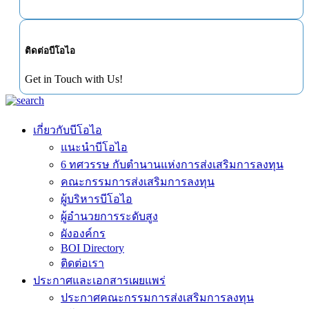
ติดต่อบีโอไอ
Get in Touch with Us!
เกี่ยวกับบีโอไอ
แนะนำบีโอไอ
6 ทศวรรษ กับตำนานแห่งการส่งเสริมการลงทุน
คณะกรรมการส่งเสริมการลงทุน
ผู้บริหารบีโอไอ
ผู้อำนวยการระดับสูง
ผังองค์กร
BOI Directory
ติดต่อเรา
ประกาศและเอกสารเผยแพร่
ประกาศคณะกรรมการส่งเสริมการลงทุน