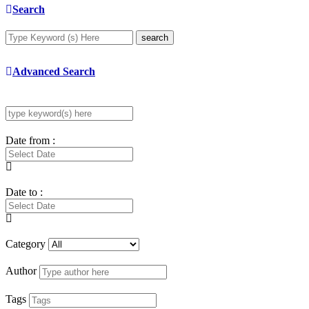
Search
search
Advanced Search
Date from :
Date to :
Category
Author
Tags