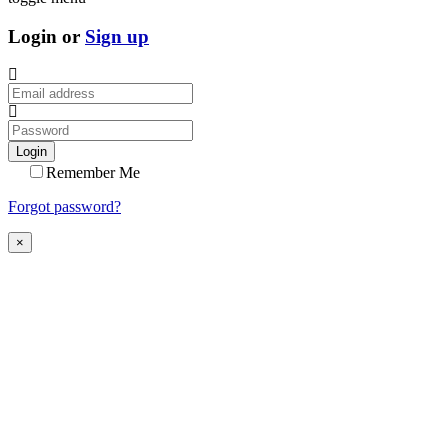
Login or
Sign up
Login
Remember Me
Forgot password?
×