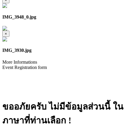
×
IMG_3948_0.jpg
×
IMG_3930.jpg
More Informations
Event Registration form
ขออภัยครับ ไม่มีข้อมูลส่วนนี้ ใน
ภาษาที่ท่านเลือก !