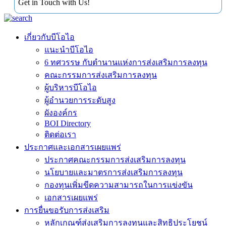
Get in Touch with Us!
เกี่ยวกับบีโอไอ
แนะนำบีโอไอ
6 ทศวรรษ กับตำนานแห่งการส่งเสริมการลงทุน
คณะกรรมการส่งเสริมการลงทุน
ผู้บริหารบีโอไอ
ผู้อำนวยการระดับสูง
ผังองค์กร
BOI Directory
ติดต่อเรา
ประกาศและเอกสารเผยแพร่
ประกาศคณะกรรมการส่งเสริมการลงทุน
นโยบายและมาตรการส่งเสริมการลงทุน
กองทุนเพิ่มขีดความสามารถในการแข่งขัน
เอกสารเผยแพร่
การยื่นขอรับการส่งเสริม
หลักเกณฑ์ส่งเสริมการลงทุนและสิทธิประโยชน์