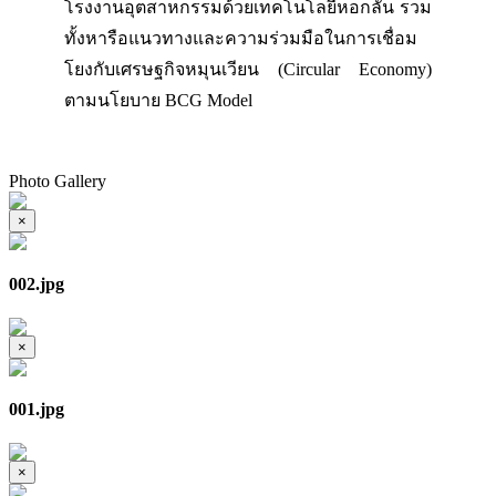
โรงงานอุตสาหกรรมด้วยเทคโนโลยีหอกลั่น รวม
ทั้งหารือแนวทางและความร่วมมือในการเชื่อม
โยงกับเศรษฐกิจหมุนเวียน (Circular Economy)
ตามนโยบาย BCG Model
Photo Gallery
×
002.jpg
×
001.jpg
×