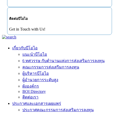
ติดต่อบีโอไอ
Get in Touch with Us!
เกี่ยวกับบีโอไอ
แนะนำบีโอไอ
6 ทศวรรษ กับตำนานแห่งการส่งเสริมการลงทุน
คณะกรรมการส่งเสริมการลงทุน
ผู้บริหารบีโอไอ
ผู้อำนวยการระดับสูง
ผังองค์กร
BOI Directory
ติดต่อเรา
ประกาศและเอกสารเผยแพร่
ประกาศคณะกรรมการส่งเสริมการลงทุน