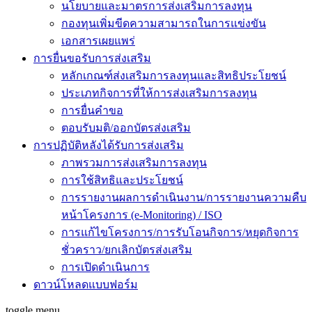
นโยบายและมาตรการส่งเสริมการลงทุน
กองทุนเพิ่มขีดความสามารถในการแข่งขัน
เอกสารเผยแพร่
การยื่นขอรับการส่งเสริม
หลักเกณฑ์ส่งเสริมการลงทุนและสิทธิประโยชน์
ประเภทกิจการที่ให้การส่งเสริมการลงทุน
การยื่นคำขอ
ตอบรับมติ/ออกบัตรส่งเสริม
การปฏิบัติหลังได้รับการส่งเสริม
ภาพรวมการส่งเสริมการลงทุน
การใช้สิทธิและประโยชน์
การรายงานผลการดำเนินงาน/การรายงานความคืบ
หน้าโครงการ (e-Monitoring) / ISO
การแก้ไขโครงการ/การรับโอนกิจการ/หยุดกิจการ
ชั่วคราว/ยกเลิกบัตรส่งเสริม
การเปิดดำเนินการ
ดาวน์โหลดแบบฟอร์ม
toggle menu