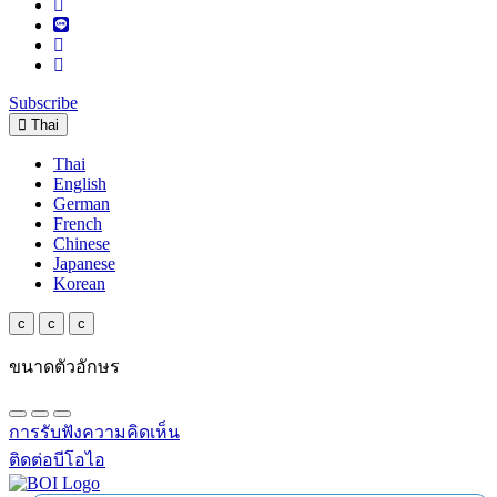
Subscribe
Thai
Thai
English
German
French
Chinese
Japanese
Korean
c
c
c
ขนาดตัวอักษร
การรับฟังความคิดเห็น
ติดต่อบีโอไอ