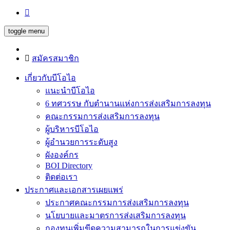
toggle menu
สมัครสมาชิก
เกี่ยวกับบีโอไอ
แนะนำบีโอไอ
6 ทศวรรษ กับตำนานแห่งการส่งเสริมการลงทุน
คณะกรรมการส่งเสริมการลงทุน
ผู้บริหารบีโอไอ
ผู้อำนวยการระดับสูง
ผังองค์กร
BOI Directory
ติดต่อเรา
ประกาศและเอกสารเผยแพร่
ประกาศคณะกรรมการส่งเสริมการลงทุน
นโยบายและมาตรการส่งเสริมการลงทุน
กองทุนเพิ่มขีดความสามารถในการแข่งขัน