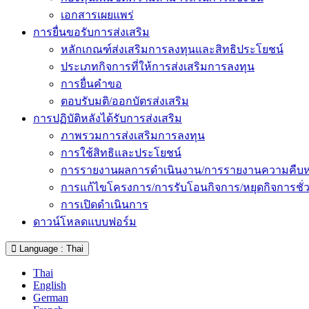
เอกสารเผยแพร่
การยื่นขอรับการส่งเสริม
หลักเกณฑ์ส่งเสริมการลงทุนและสิทธิประโยชน์
ประเภทกิจการที่ให้การส่งเสริมการลงทุน
การยื่นคำขอ
ตอบรับมติ/ออกบัตรส่งเสริม
การปฏิบัติหลังได้รับการส่งเสริม
ภาพรวมการส่งเสริมการลงทุน
การใช้สิทธิและประโยชน์
การรายงานผลการดำเนินงาน/การรายงานความคืบหน้า
การแก้ไขโครงการ/การรับโอนกิจการ/หยุดกิจการชั่ว
การเปิดดำเนินการ
ดาวน์โหลดแบบฟอร์ม
Language : Thai
Thai
English
German