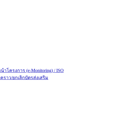
โครงการ (e-Monitoring) / ISO
คราว/ยกเลิกบัตรส่งเสริม