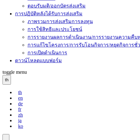
ตอบรับมติ/ออกบัตรส่งเสริม
การปฏิบัติหลังได้รับการส่งเสริม
ภาพรวมการส่งเสริมการลงทุน
การใช้สิทธิและประโยชน์
การรายงานผลการดำเนินงาน/การรายงานความคืบหน้า
การแก้ไขโครงการ/การรับโอนกิจการ/หยุดกิจการชั่ว
การเปิดดำเนินการ
ดาวน์โหลดแบบฟอร์ม
toggle menu
th
th
en
de
fr
zh
ja
ko