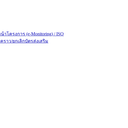
โครงการ (e-Monitoring) / ISO
คราว/ยกเลิกบัตรส่งเสริม