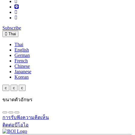
Subscribe
Thai
Thai
English
German
French
Chinese
Japanese
Korean
c
c
c
ขนาดตัวอักษร
การรับฟังความคิดเห็น
ติดต่อบีโอไอ