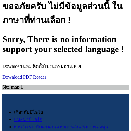
ขออภัยครับ ไม่มีข้อมูลส่วนนี้ ใน
ภาษาที่ท่านเลือก !
Sorry, There is no information
support your selected language !
Download และ ติดตั้งโปรแกรมอ่าน PDF
Download PDF Reader
Site map
เกี่ยวกับบีโอไอ
แนะนำบีโอไอ
6 ทศวรรษ กับตำนานแห่งการส่งเสริมการลงทุน