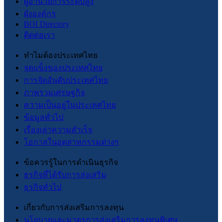
ผู้อำนวยการระดับสูง
ผังองค์กร
BOI Directory
ติดต่อเรา
ทำไมต้องประเทศไทย
จุดแข็งของประเทศไทย
การจัดอันดับประเทศไทย
ภาพรวมเศรษฐกิจ
ความเป็นอยู่ในประเทศไทย
ข้อมูลทั่วไป
เรื่องเล่าความสำเร็จ
โอกาสในอุตสาหกรรมต่างๆ
ข้อควรรู้ในการดำเนินธุรกิจ
ธุรกิจที่ได้รับการส่งเสริม
ธุรกิจทั่วไป
เกี่ยวกับการส่งเสริมการลงทุน
นโยบายและมาตรการส่งเสริมการลงทุนพิเศษ