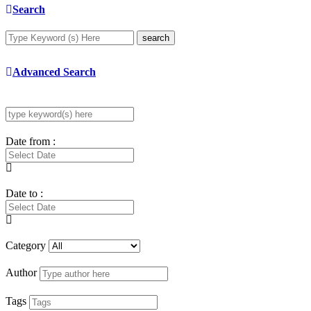
Search
search
Advanced Search
Date from :
Date to :
Category
Author
Tags