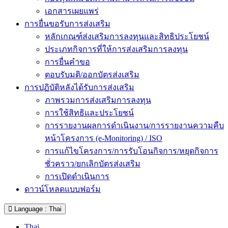
เอกสารเผยแพร่
การยื่นขอรับการส่งเสริม
หลักเกณฑ์ส่งเสริมการลงทุนและสิทธิประโยชน์
ประเภทกิจการที่ให้การส่งเสริมการลงทุน
การยื่นคำขอ
ตอบรับมติ/ออกบัตรส่งเสริม
การปฏิบัติหลังได้รับการส่งเสริม
ภาพรวมการส่งเสริมการลงทุน
การใช้สิทธิและประโยชน์
การรายงานผลการดำเนินงาน/การรายงานความคืบ
หน้าโครงการ (e-Monitoring) / ISO
การแก้ไขโครงการ/การรับโอนกิจการ/หยุดกิจการ
ชั่วคราว/ยกเลิกบัตรส่งเสริม
การเปิดดำเนินการ
ดาวน์โหลดแบบฟอร์ม
Language : Thai
Thai