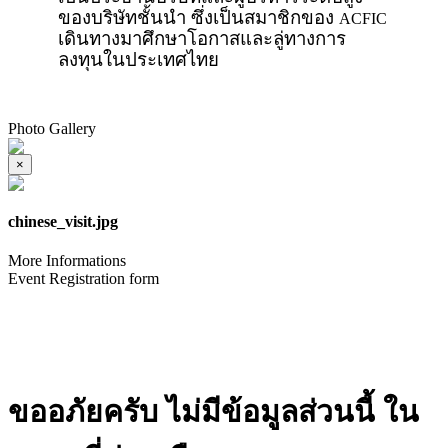
ของบริษัทชั้นนำ ซึ่งเป็นสมาชิกของ
ACFIC
เดินทางมาศึกษาโอกาสและลู่ทางการ
ลงทุนในประเทศไทย
Photo Gallery
×
chinese_visit.jpg
More Informations
Event Registration form
ขออภัยครับ ไม่มีข้อมูลส่วนนี้ ใน