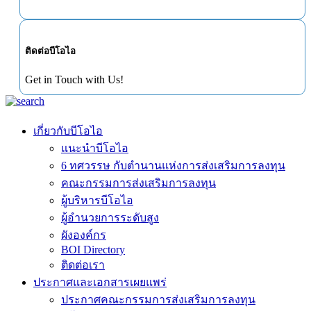
ติดต่อบีโอไอ
Get in Touch with Us!
เกี่ยวกับบีโอไอ
แนะนำบีโอไอ
6 ทศวรรษ กับตำนานแห่งการส่งเสริมการลงทุน
คณะกรรมการส่งเสริมการลงทุน
ผู้บริหารบีโอไอ
ผู้อำนวยการระดับสูง
ผังองค์กร
BOI Directory
ติดต่อเรา
ประกาศและเอกสารเผยแพร่
ประกาศคณะกรรมการส่งเสริมการลงทุน