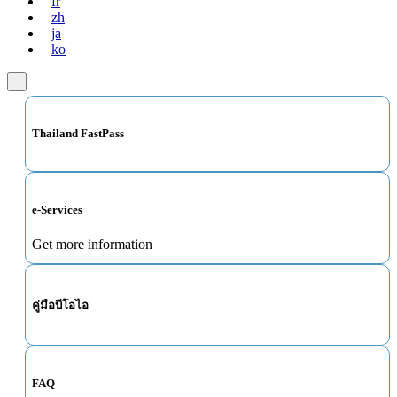
fr
zh
ja
ko
Thailand FastPass
e-Services
Get more information
คู่มือบีโอไอ
FAQ