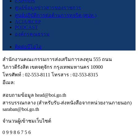
e-Services
ศูนย์ข้อมูลข่าวสารของราชการ
ศูนย์ปฏิบัติการต่อต้านการทุจริต (ศปท.)
ACIA/RCEP
PODCAST
องค์กรคุณธรรม
ติดต่อบีโอไอ
สำนักงานคณะกรรมการส่งเสริมการลงทุน 555 ถนน
วิภาวดีรังสิต เขตจตุจักร กรุงเทพมหานคร 10900
โทรศัพท์ : 02-553-8111 โทรสาร : 02-553-8315
อีเมล:
สอบถามข้อมูล head@boi.go.th
สารบรรณกลาง (สำหรับรับ-ส่งหนังสือจากหน่วยงานภายนอก)
saraban@boi.go.th
จำนวนผู้เข้าชมเว็บไซต์
0 9 9 8 6 7 5 6