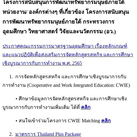
โครงการสนับสนุนการพัฒนาทรัพยากรมนุษย์ภายใต้
หน่วยงาน/ องค์กรต่างๆ ที่เกี่ยวข้อง โครงการสนับสนุน
การพัฒนาทรัพยากรมนุษย์ภายใต้ กระทรวงการ
อุดมศึกษา วิทยาศาสตร์ วิจัยและนวัตกรรม (อว.)
ประกาศคณะกรรมการมาตรฐานอุดมศึกษา เรื่องหลักเกณฑ์
และแนวปฏิบัติเพื่อส่งเสริมการจัดหลักสูตรสหกิจ และการศึกษา
เชิงบูรณาการกับการทำงาน พ.ศ. 2565
1. การจัดหลักสูตรสหกิจ และการศึกษาเชิงบูรณาการกับ
การทำงาน (Cooperative and Work Integrated Education: CWIE)
• ศึกษาข้อมูลการจัดหลักสูตรสหกิจ และการศึกษาเชิง
บูรณาการกับการทำงานเพิ่มเติม ได้ที่
คลิก
• สนใจเข้าร่วมโครงการ CWIE Matching
คลิก
2.
มาตรการ Thailand Plus Package