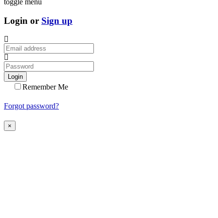
toggle menu
Login or
Sign up
Login
Remember Me
Forgot password?
×