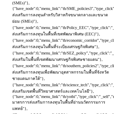
(SMEs)"},
{"have_node":0,"menu_link":"th/SME_policies3","type_cli
ส่งเสริมการลงทุนสำหรับวิสาหกิจขนาดกลางและขนาด
ย่อม (SMEs)"},
{"have_node":0,"menu_link":"th/Policy_EEC","type_click"
ส่งเสริมการลงทุนในพื้นที่เขตพัฒนาพิเศษ (EEC)"},
{"have_node":0,"menu_link":"th/economic_corridor","type_
ส่งเสริมการลงทุนในพื้นที่ระเบียงเศรษฐกิจพิเศษ"},
{"have_node":0,"menu_link":"th/SEZ_policy","type_click"
ส่งเสริมในพื้นที่เขตพัฒนาเศรษฐกิจพิเศษชายแดน"},
{"have_node":0,"menu_link":"th/southern_policies2","type_
ส่งเสริมการลงทุนเพื่อพัฒนาอุตสาหกรรมในพื้นที่จังหวัด
ชายแดนภาคใต้"},
{"have_node":0,"menu_link":"th/science_tech","type_click
ส่งเสริมเขตพื้นที่วิทยาศาสตร์และเทคโนโลยี"},
{"have_node":0,"menu_link":"th/yothi","type_click":"_self"
มาตรการส่งเสริมการลงทุนในพื้นที่ย่านนวัตกรรมการ
แพทย์"},