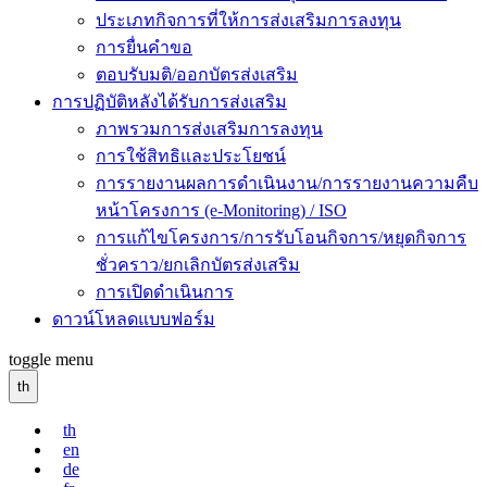
ประเภทกิจการที่ให้การส่งเสริมการลงทุน
การยื่นคำขอ
ตอบรับมติ/ออกบัตรส่งเสริม
การปฏิบัติหลังได้รับการส่งเสริม
ภาพรวมการส่งเสริมการลงทุน
การใช้สิทธิและประโยชน์
การรายงานผลการดำเนินงาน/การรายงานความคืบ
หน้าโครงการ (e-Monitoring) / ISO
การแก้ไขโครงการ/การรับโอนกิจการ/หยุดกิจการ
ชั่วคราว/ยกเลิกบัตรส่งเสริม
การเปิดดำเนินการ
ดาวน์โหลดแบบฟอร์ม
toggle menu
th
th
en
de