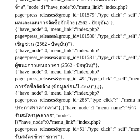
จ้าง","node":[{"have_node":0,"menu_link":"index.php?
page=press_releases&group_id=101579","type_click":"_self
ผลและแผนการจัดซื้อจัดจ้าง (2562 - ปัจจุบัน)"},
{"have_node":0,"menu_link":"index.php?
page=press_releases&group_id=101580","type_click":"_sel
เชิญชวน (2562 - ปัจจุบัน)"},
{"have_node":0,"menu_link":"index.php?
page=press_releases&group_id=101581","type_click":"_sel
ผู้ชนะการเสนอราคา (2562 - ปัจจุบัน)"},
{"have_node":0,"menu_link":"index.php?
page=press_releases&group_id=49","type_click":"_self","me
การจัดซื้อจัดจ้าง (ข้อมูลก่อนปี 2562)"},]},
{"have_node":0,"menu_link":"index.php?
page=press_releases&group_id=285","type_click":"","menu_
ประกาศราคากลาง"},{"have_node":1,"menu_name":"ข่าว
รับสมัครบุคลากร","node":
[{"have_node":0,"menu_link":"index.php?
page=press_releases&group_id=51","type_click":"_self","me
รับสมัครข้าราชการ"},