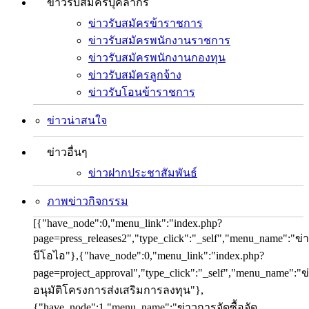
ข่าวรับสมัครบุคลากร
ข่าวรับสมัครข้าราชการ
ข่าวรับสมัครพนักงานราชการ
ข่าวรับสมัครพนักงานกองทุน
ข่าวรับสมัครลูกจ้าง
ข่าวรับโอนข้าราชการ
ข่าวน่าสนใจ
ข่าวอื่นๆ
ข่าวฝากประชาสัมพันธ์
ภาพข่าวกิจกรรม
[{"have_node":0,"menu_link":"index.php?
page=press_releases2","type_click":"_self","menu_name":"ข่
บีโอไอ"},{"have_node":0,"menu_link":"index.php?
page=project_approval","type_click":"_self","menu_name":"ข
อนุมัติโครงการส่งเสริมการลงทุน"},
{"have_node":1,"menu_name":"ข่าวการจัดซื้อจัด