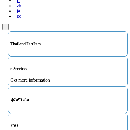
fr
zh
ja
ko
Thailand FastPass
e-Services
Get more information
คู่มือบีโอไอ
FAQ