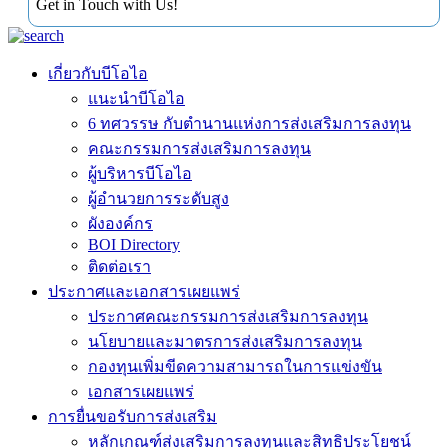
Get in Touch with Us!
เกี่ยวกับบีโอไอ
แนะนำบีโอไอ
6 ทศวรรษ กับตำนานแห่งการส่งเสริมการลงทุน
คณะกรรมการส่งเสริมการลงทุน
ผู้บริหารบีโอไอ
ผู้อำนวยการระดับสูง
ผังองค์กร
BOI Directory
ติดต่อเรา
ประกาศและเอกสารเผยแพร่
ประกาศคณะกรรมการส่งเสริมการลงทุน
นโยบายและมาตรการส่งเสริมการลงทุน
กองทุนเพิ่มขีดความสามารถในการแข่งขัน
เอกสารเผยแพร่
การยื่นขอรับการส่งเสริม
หลักเกณฑ์ส่งเสริมการลงทุนและสิทธิประโยชน์