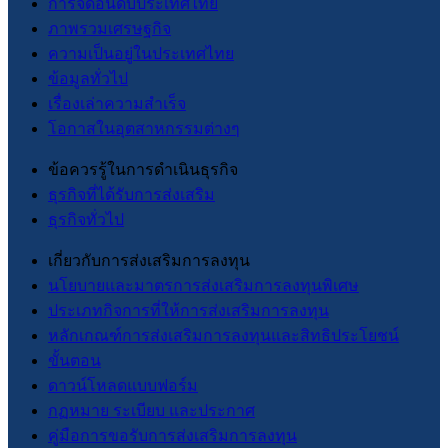
การจัดอันดับประเทศไทย
ภาพรวมเศรษฐกิจ
ความเป็นอยู่ในประเทศไทย
ข้อมูลทั่วไป
เรื่องเล่าความสำเร็จ
โอกาสในอุตสาหกรรมต่างๆ
ข้อควรรู้ในการดำเนินธุรกิจ
ธุรกิจที่ได้รับการส่งเสริม
ธุรกิจทั่วไป
เกี่ยวกับการส่งเสริมการลงทุน
นโยบายและมาตรการส่งเสริมการลงทุนพิเศษ
ประเภทกิจการที่ให้การส่งเสริมการลงทุน
หลักเกณฑ์การส่งเสริมการลงทุนและสิทธิประโยชน์
ขั้นตอน
ดาวน์โหลดแบบฟอร์ม
กฏหมาย ระเบียบ และประกาศ
คู่มือการขอรับการส่งเสริมการลงทุน