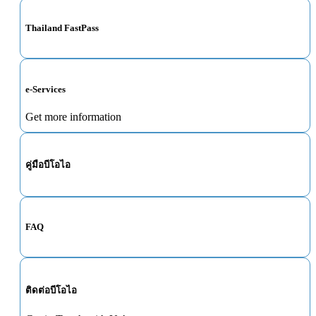
Thailand FastPass
e-Services
Get more information
คู่มือบีโอไอ
FAQ
ติดต่อบีโอไอ