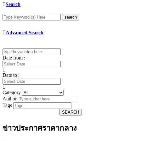
Search
search
Advanced Search
Date from :
Date to :
Category
Author
Tags
SEARCH
ข่าวประกาศราคากลาง