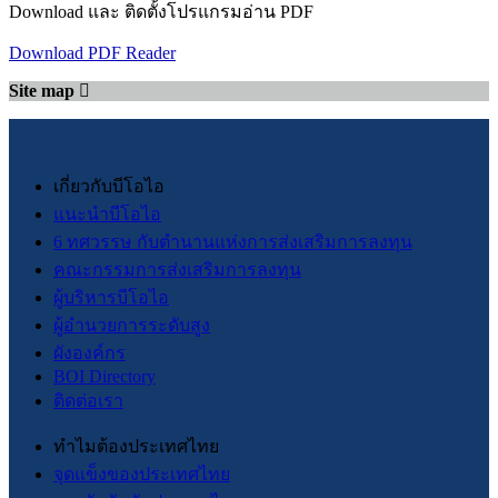
Download และ ติดตั้งโปรแกรมอ่าน PDF
Download PDF Reader
Site map
เกี่ยวกับบีโอไอ
แนะนำบีโอไอ
6 ทศวรรษ กับตำนานแห่งการส่งเสริมการลงทุน
คณะกรรมการส่งเสริมการลงทุน
ผู้บริหารบีโอไอ
ผู้อำนวยการระดับสูง
ผังองค์กร
BOI Directory
ติดต่อเรา
ทำไมต้องประเทศไทย
จุดแข็งของประเทศไทย