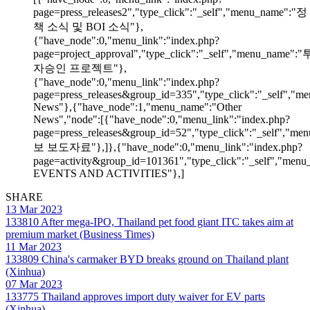
page=press_releases2","type_click":"_self","menu_name":"정
책 소식 및 BOI 소식"},
{"have_node":0,"menu_link":"index.php?
page=project_approval","type_click":"_self","menu_name":"
자승인 프로젝트"},
{"have_node":0,"menu_link":"index.php?
page=press_releases&group_id=335","type_click":"_self","me
News"},{"have_node":1,"menu_name":"Other
News","node":[{"have_node":0,"menu_link":"index.php?
page=press_releases&group_id=52","type_click":"_self","m
보 보도자료"},]},{"have_node":0,"menu_link":"index.php?
page=activity&group_id=101361","type_click":"_self","men
EVENTS AND ACTIVITIES"},]
SHARE
13 Mar 2023
133810
After mega-IPO, Thailand pet food giant ITC takes aim at
premium market (Business Times)
11 Mar 2023
133809
China's carmaker BYD breaks ground on Thailand plant
(Xinhua)
07 Mar 2023
133775
Thailand approves import duty waiver for EV parts
(Xinhua)