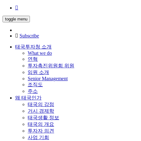
toggle menu
Subscribe
태국투자청 소개
What we do
연혁
투자촉진위원회 위원
임원 소개
Senior Management
조직도
주소
왜 태국인가
태국의 강점
거시 경제학
태국생활 정보
태국의 개요
투자자 의견
사업 기회