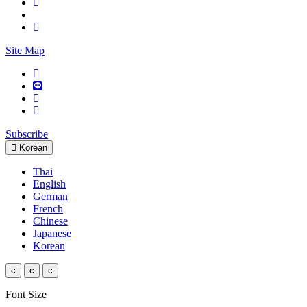
Site Map
Subscribe
Korean
Thai
English
German
French
Chinese
Japanese
Korean
c
c
c
Font Size