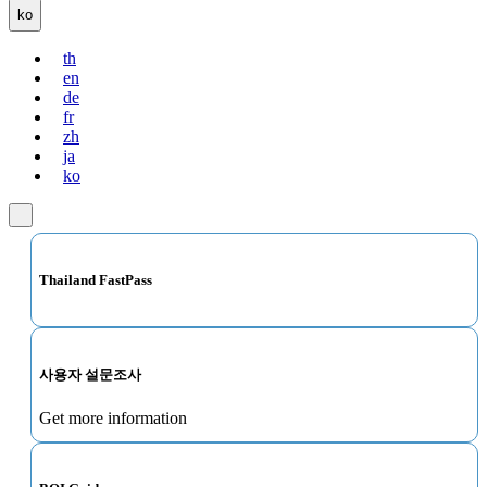
ko
th
en
de
fr
zh
ja
ko
Thailand FastPass
사용자 설문조사
Get more information