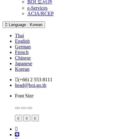
BOI 도서관
e-Services
ACIA/RCEP
Language : Korean
Thai
English
German
French
Chinese
Japanese
Korean
(+66) 2 553 8111
head@boi.go.th
Font Size
c
c
c