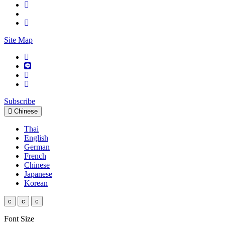
Site Map
Subscribe
Chinese
Thai
English
German
French
Chinese
Japanese
Korean
c
c
c
Font Size