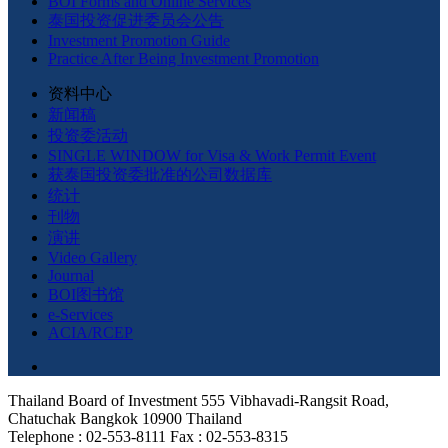
BOI Forms and Online Services
泰国投资促进委员会公告
Investment Promotion Guide
Practice After Being Investment Promotion
资料中心
新闻稿
投资委活动
SINGLE WINDOW for Visa & Work Permit Event
获泰国投资委批准的公司数据库
统计
刊物
演讲
Video Gallery
Journal
BOI图书馆
e-Services
ACIA/RCEP
Thailand Board of Investment 555 Vibhavadi-Rangsit Road,
Chatuchak Bangkok 10900 Thailand
Telephone : 02-553-8111 Fax : 02-553-8315