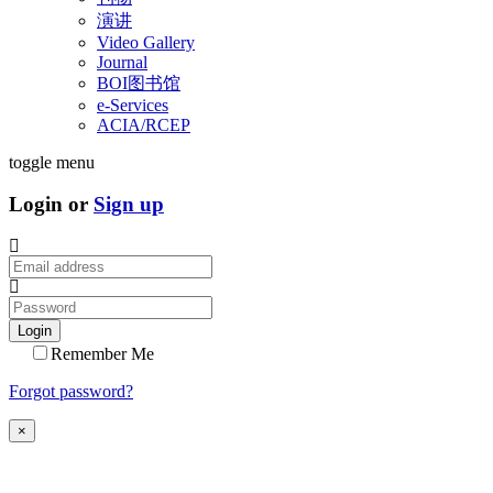
演讲
Video Gallery
Journal
BOI图书馆
e-Services
ACIA/RCEP
toggle menu
Login or
Sign up
Login
Remember Me
Forgot password?
×