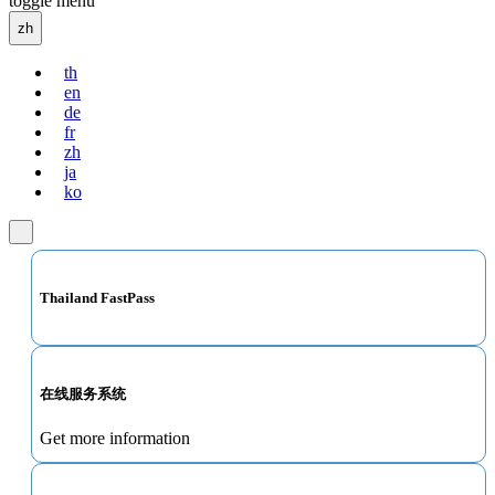
toggle menu
zh
th
en
de
fr
zh
ja
ko
Thailand FastPass
在线服务系统
Get more information