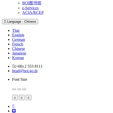
BOI图书馆
e-Services
ACIA/RCEP
Language : Chinese
Thai
English
German
French
Chinese
Japanese
Korean
(+66) 2 553 8111
head@boi.go.th
Font Size
c
c
c