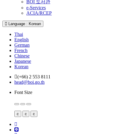
BOI 도서관
e-Services
ACIA/RCEP
Language : Korean
Thai
English
German
French
Chinese
Japanese
Korean
(+66) 2 553 8111
head@boi.go.th
Font Size
c
c
c