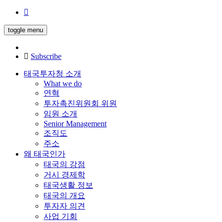
toggle menu
Subscribe
태국투자청 소개
What we do
연혁
투자촉진위원회 위원
임원 소개
Senior Management
조직도
주소
왜 태국인가
태국의 강점
거시 경제학
태국생활 정보
태국의 개요
투자자 의견
사업 기회