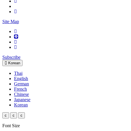
Site Map
Subscribe
Korean
Thai
English
German
French
Chinese
Japanese
Korean
c
c
c
Font Size