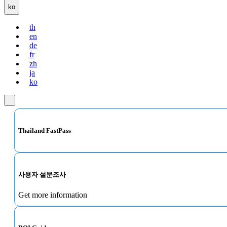
ko
th
en
de
fr
zh
ja
ko
Thailand FastPass
사용자 설문조사
Get more information