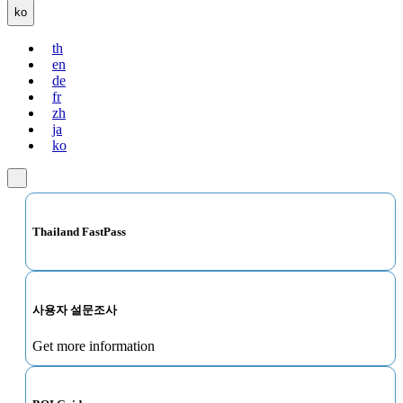
ko
th
en
de
fr
zh
ja
ko
Thailand FastPass
사용자 설문조사
Get more information