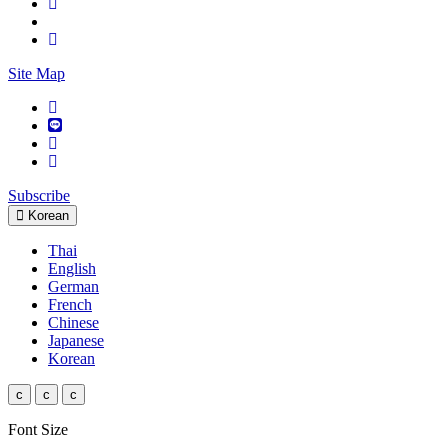
Site Map
Subscribe
Korean
Thai
English
German
French
Chinese
Japanese
Korean
c
c
c
Font Size