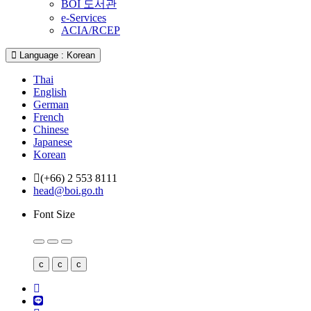
BOI 도서관
e-Services
ACIA/RCEP
Language : Korean
Thai
English
German
French
Chinese
Japanese
Korean
(+66) 2 553 8111
head@boi.go.th
Font Size
c
c
c