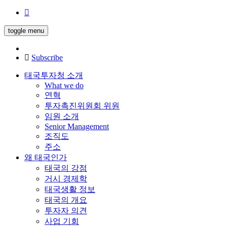
toggle menu
Subscribe
태국투자청 소개
What we do
연혁
투자촉진위원회 위원
임원 소개
Senior Management
조직도
주소
왜 태국인가
태국의 강점
거시 경제학
태국생활 정보
태국의 개요
투자자 의견
사업 기회