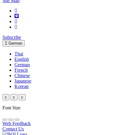
Site Map
Subscribe
German
Thai
English
German
French
Chinese
Japanese
Korean
c
c
c
Font Size
Web Feedback
Contact Us