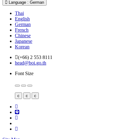
Language : German
Thai
English
German
French
Chinese
Japanese
Korean
(+66) 2 553 8111
head@boi.go.th
Font Size
c
c
c