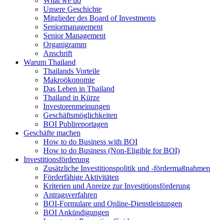
What we do
Unsere Geschichte
Mitglieder des Board of Investments
Seniormanagement
Senior Management
Organigramm
Anschrift
Warum Thailand
Thailands Vorteile
Makroökonomie
Das Leben in Thailand
Thailand in Kürze
Investorenmeinungen
Geschäftsmöglichkeiten
BOI Publireportagen
Geschäfte machen
How to do Business with BOI
How to do Business (Non-Eligible for BOI)
Investitionsförderung
Zusätzliche Investitionspolitik und -fördermaßnahmen
Förderfähige Aktivitäten
Kriterien und Anreize zur Investitionsförderung
Antragsverfahren
BOI-Formulare und Online-Dienstleistungen
BOI Ankündigungen