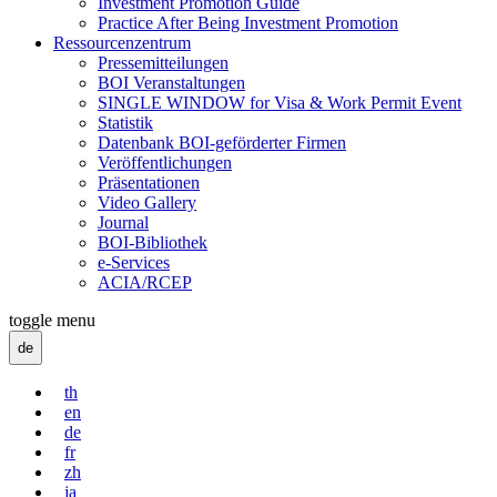
Investment Promotion Guide
Practice After Being Investment Promotion
Ressourcenzentrum
Pressemitteilungen
BOI Veranstaltungen
SINGLE WINDOW for Visa & Work Permit Event
Statistik
Datenbank BOI-geförderter Firmen
Veröffentlichungen
Präsentationen
Video Gallery
Journal
BOI-Bibliothek
e-Services
ACIA/RCEP
toggle menu
de
th
en
de
fr
zh
ja