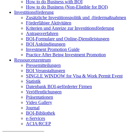
How to do Business with BOI
How to do Business (Non-Eligible for BOI)
Investitionsförderung
Zusätzliche Investitionspolitik und -fördermaßnahmen
Förderfähige Aktivitäten
Kriterien und Anreize zur Investitionsförderung
Antragsverfahren
BOI-Formulare und Online-Dienstleistungen
BOI Ankündigungen
Investment Promotion Guide
Practice After Being Investment Promotion
Ressourcenzentrum
Pressemitteilungen
BOI Veranstaltungen
SINGLE WINDOW for Visa & Work Permit Event
Statistik
Datenbank BOI-geförderter Firmen
Veröffentlichungen
Präsentationen
Video Gallery
Journal
BOI-Bibliothek
e-Services
ACIA/RCEP