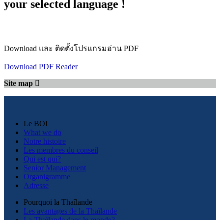
your selected language !
Download และ ติดตั้งโปรแกรมอ่าน PDF
Download PDF Reader
Site map
Le BOI
What we do
Notre histoire
Les membres du conseil
Qui est qui?
Senior Management
Organigramme
Adresse
Pourquoi la Thaîlande
Les avantages de la Thaîlande
La Thaïlande dans le monde?