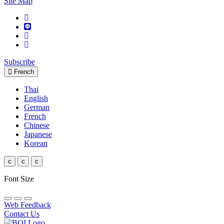
Site Map
Subscribe
French
Thai
English
German
French
Chinese
Japanese
Korean
c
c
c
Font Size
Web Feedback
Contact Us