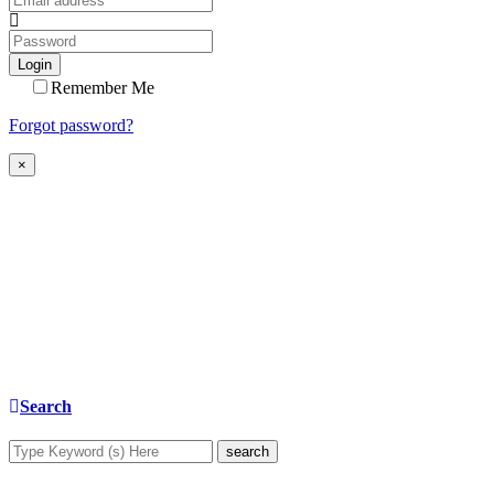
Login
Remember Me
Forgot password?
×
Search
search