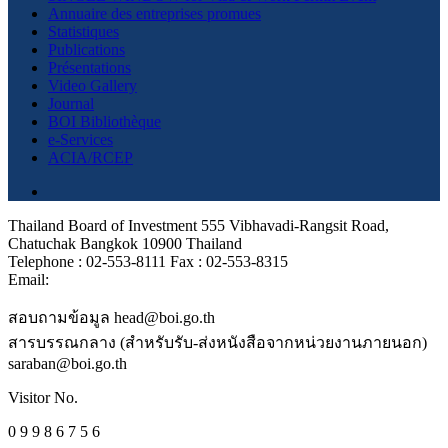
Annuaire des entreprises promues
Statistiques
Publications
Présentations
Video Gallery
Journal
BOI Bibliothèque
e-Services
ACIA/RCEP
Thailand Board of Investment 555 Vibhavadi-Rangsit Road,
Chatuchak Bangkok 10900 Thailand
Telephone : 02-553-8111 Fax : 02-553-8315
Email:
สอบถามข้อมูล head@boi.go.th
สารบรรณกลาง (สำหรับรับ-ส่งหนังสือจากหน่วยงานภายนอก)
saraban@boi.go.th
Visitor No.
0 9 9 8 6 7 5 6