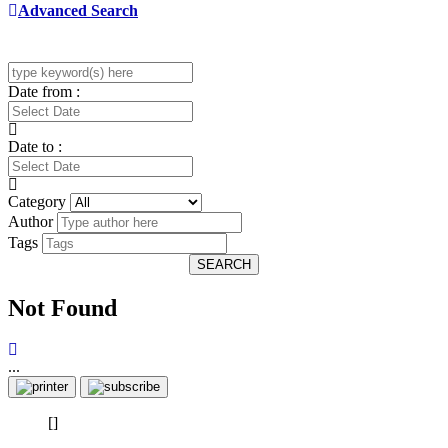
Advanced Search
Date from :
Date to :
Category
Author
Tags
SEARCH
Not Found
...
[]