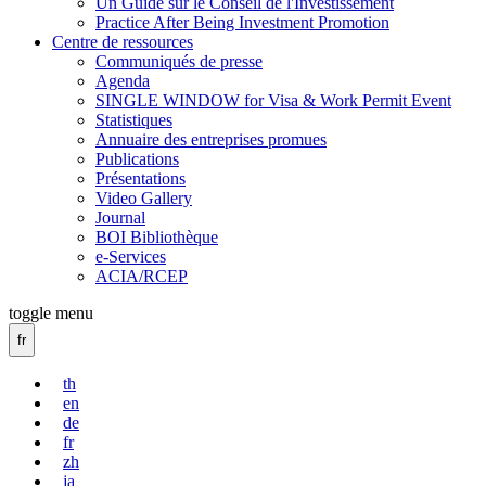
Un Guide sur le Conseil de l'Investissement
Practice After Being Investment Promotion
Centre de ressources
Communiqués de presse
Agenda
SINGLE WINDOW for Visa & Work Permit Event
Statistiques
Annuaire des entreprises promues
Publications
Présentations
Video Gallery
Journal
BOI Bibliothèque
e-Services
ACIA/RCEP
toggle menu
fr
th
en
de
fr
zh
ja