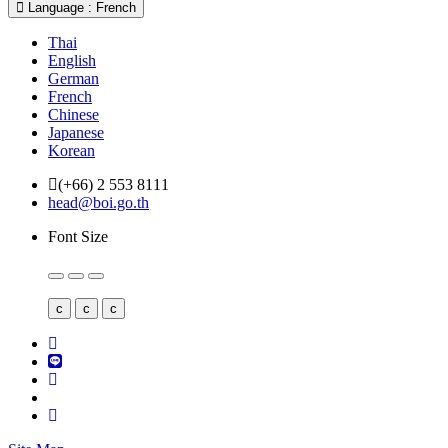
Language : French
Thai
English
German
French
Chinese
Japanese
Korean
(+66) 2 553 8111
head@boi.go.th
Font Size
c
c
c