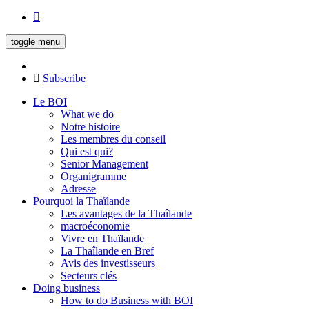
toggle menu
Subscribe
Le BOI
What we do
Notre histoire
Les membres du conseil
Qui est qui?
Senior Management
Organigramme
Adresse
Pourquoi la Thaîlande
Les avantages de la Thaîlande
macroéconomie
Vivre en Thaïlande
La Thaîlande en Bref
Avis des investisseurs
Secteurs clés
Doing business
How to do Business with BOI