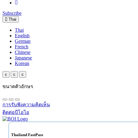
Subscribe
Thai
Thai
English
German
French
Chinese
Japanese
Korean
c
c
c
ขนาดตัวอักษร
การรับฟังความคิดเห็น
ติดต่อบีโอไอ
Thailand FastPass