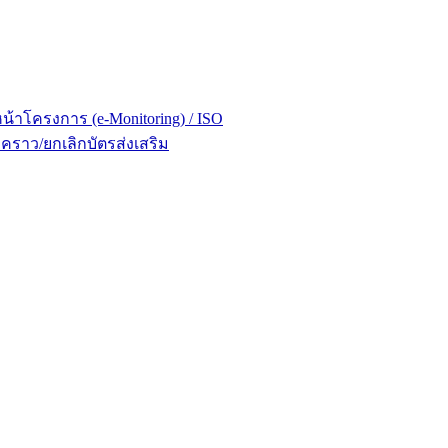
โครงการ (e-Monitoring) / ISO
คราว/ยกเลิกบัตรส่งเสริม