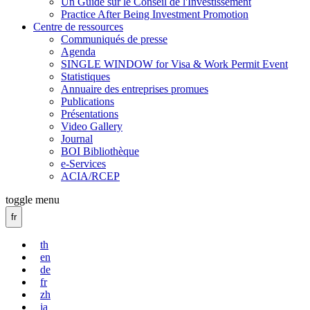
Un Guide sur le Conseil de l'Investissement
Practice After Being Investment Promotion
Centre de ressources
Communiqués de presse
Agenda
SINGLE WINDOW for Visa & Work Permit Event
Statistiques
Annuaire des entreprises promues
Publications
Présentations
Video Gallery
Journal
BOI Bibliothèque
e-Services
ACIA/RCEP
toggle menu
fr
th
en
de
fr
zh
ja