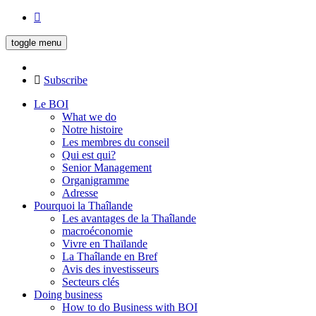
toggle menu
Subscribe
Le BOI
What we do
Notre histoire
Les membres du conseil
Qui est qui?
Senior Management
Organigramme
Adresse
Pourquoi la Thaîlande
Les avantages de la Thaîlande
macroéconomie
Vivre en Thaïlande
La Thaîlande en Bref
Avis des investisseurs
Secteurs clés
Doing business
How to do Business with BOI