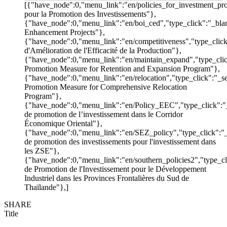
[{"have_node":0,"menu_link":"en/policies_for_investment_pro
pour la Promotion des Investissements"},
{"have_node":0,"menu_link":"en/boi_ced","type_click":"_bl
Enhancement Projects"},
{"have_node":0,"menu_link":"en/competitiveness","type_cli
d'Amélioration de l'Efficacité de la Production"},
{"have_node":0,"menu_link":"en/maintain_expand","type_cli
Promotion Measure for Retention and Expansion Program"},
{"have_node":0,"menu_link":"en/relocation","type_click":"_
Promotion Measure for Comprehensive Relocation
Program"},
{"have_node":0,"menu_link":"en/Policy_EEC","type_click":
de promotion de l’investissement dans le Corridor
Économique Oriental"},
{"have_node":0,"menu_link":"en/SEZ_policy","type_click":"
de promotion des investissements pour l'investissement dans
les ZSE"},
{"have_node":0,"menu_link":"en/southern_policies2","type_cl
de Promotion de l'Investissement pour le Développement
Industriel dans les Provinces Frontalières du Sud de
Thaïlande"},]
SHARE
Title