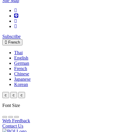
Site Map
Subscribe
French
Thai
English
German
French
Chinese
Japanese
Korean
c
c
c
Font Size
Web Feedback
Contact Us