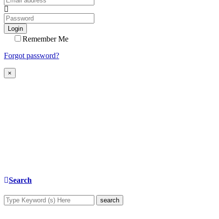
Login
Remember Me
Forgot password?
×
Search
search