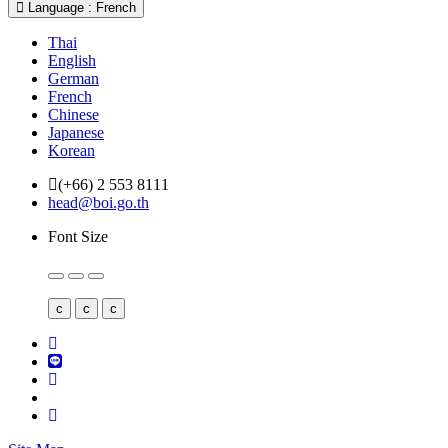
Language : French
Thai
English
German
French
Chinese
Japanese
Korean
(+66) 2 553 8111
head@boi.go.th
Font Size
c
c
c