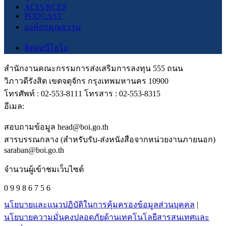
ACIA/RCEP
PODCAST
องค์กรคุณธรรม
ติดต่อบีโอไอ
สำนักงานคณะกรรมการส่งเสริมการลงทุน 555 ถนน
วิภาวดีรังสิต เขตจตุจักร กรุงเทพมหานคร 10900
โทรศัพท์ : 02-553-8111 โทรสาร : 02-553-8315
อีเมล:
สอบถามข้อมูล head@boi.go.th
สารบรรณกลาง (สำหรับรับ-ส่งหนังสือจากหน่วยงานภายนอก)
saraban@boi.go.th
จำนวนผู้เข้าชมเว็บไซต์
0 9 9 8 6 7 5 6
นโยบายและแนวปฏิบัติในการคุ้มครองข้อมูลส่วนบุคคล
|
นโยบายความมั่นคงปลอดภัยด้านเทคโนโลยีสารสนเทศและ