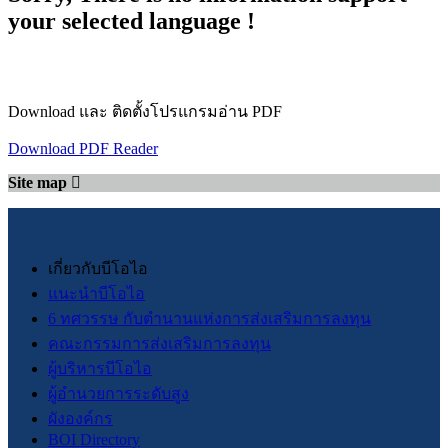
your selected language !
Download และ ติดตั้งโปรแกรมอ่าน PDF
Download PDF Reader
Site map
เกี่ยวกับบีโอไอ
แนะนำบีโอไอ
6 ทศวรรษ กับตำนานแห่งการส่งเสริมการลงทุน
คณะกรรมการส่งเสริมการลงทุน
ผู้บริหารบีโอไอ
ผู้อำนวยการระดับสูง
ผังองค์กร
BOI Directory