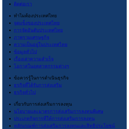
ติดต่อเรา
ทำไมต้องประเทศไทย
จุดแข็งของประเทศไทย
การจัดอันดับประเทศไทย
ภาพรวมเศรษฐกิจ
ความเป็นอยู่ในประเทศไทย
ข้อมูลทั่วไป
เรื่องเล่าความสำเร็จ
โอกาสในอุตสาหกรรมต่างๆ
ข้อควรรู้ในการดำเนินธุรกิจ
ธุรกิจที่ได้รับการส่งเสริม
ธุรกิจทั่วไป
เกี่ยวกับการส่งเสริมการลงทุน
นโยบายและมาตรการส่งเสริมการลงทุนพิเศษ
ประเภทกิจการที่ให้การส่งเสริมการลงทุน
หลักเกณฑ์การส่งเสริมการลงทุนและสิทธิประโยชน์