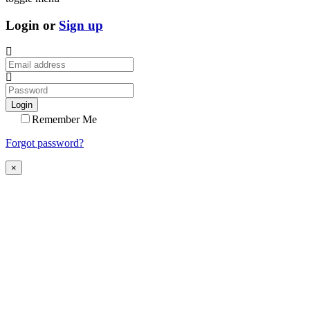
Login or
Sign up
Login
Remember Me
Forgot password?
×