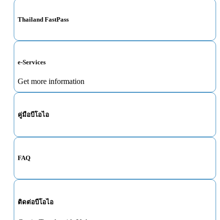
Thailand FastPass
e-Services
Get more information
คู่มือบีโอไอ
FAQ
ติดต่อบีโอไอ