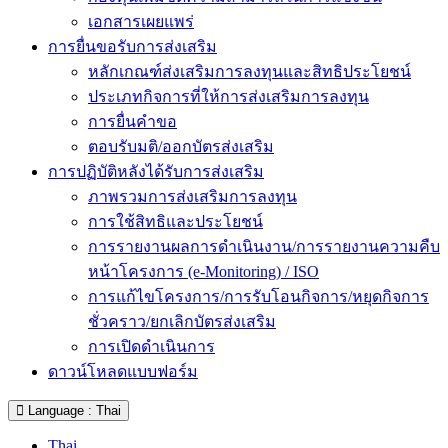
เอกสารเผยแพร่
การยื่นขอรับการส่งเสริม
หลักเกณฑ์ส่งเสริมการลงทุนและสิทธิประโยชน์
ประเภทกิจการที่ให้การส่งเสริมการลงทุน
การยื่นคำขอ
ตอบรับมติ/ออกบัตรส่งเสริม
การปฏิบัติหลังได้รับการส่งเสริม
ภาพรวมการส่งเสริมการลงทุน
การใช้สิทธิและประโยชน์
การรายงานผลการดำเนินงาน/การรายงานความคืบ
หน้าโครงการ (e-Monitoring) / ISO
การแก้ไขโครงการ/การรับโอนกิจการ/หยุดกิจการ
ชั่วคราว/ยกเลิกบัตรส่งเสริม
การเปิดดำเนินการ
ดาวน์โหลดแบบฟอร์ม
Language : Thai
Thai