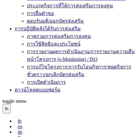
ประเภทกิจการที่ให้การส่งเสริมการลงทุน
การยื่นคำขอ
ตอบรับมติ/ออกบัตรส่งเสริม
การปฏิบัติหลังได้รับการส่งเสริม
ภาพรวมการส่งเสริมการลงทุน
การใช้สิทธิและประโยชน์
การรายงานผลการดำเนินงาน/การรายงานความคืบ
หน้าโครงการ (e-Monitoring) / ISO
การแก้ไขโครงการ/การรับโอนกิจการ/หยุดกิจการ
ชั่วคราว/ยกเลิกบัตรส่งเสริม
การเปิดดำเนินการ
ดาวน์โหลดแบบฟอร์ม
toggle menu
th
th
en
de