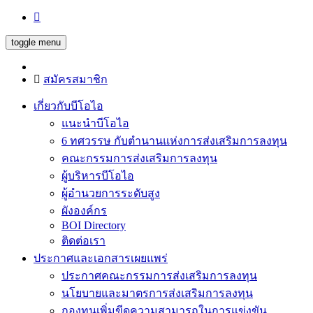
toggle menu
สมัครสมาชิก
เกี่ยวกับบีโอไอ
แนะนำบีโอไอ
6 ทศวรรษ กับตำนานแห่งการส่งเสริมการลงทุน
คณะกรรมการส่งเสริมการลงทุน
ผู้บริหารบีโอไอ
ผู้อำนวยการระดับสูง
ผังองค์กร
BOI Directory
ติดต่อเรา
ประกาศและเอกสารเผยแพร่
ประกาศคณะกรรมการส่งเสริมการลงทุน
นโยบายและมาตรการส่งเสริมการลงทุน
กองทุนเพิ่มขีดความสามารถในการแข่งขัน