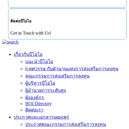
ติดต่อบีโอไอ
Get in Touch with Us!
เกี่ยวกับบีโอไอ
แนะนำบีโอไอ
6 ทศวรรษ กับตำนานแห่งการส่งเสริมการลงทุน
คณะกรรมการส่งเสริมการลงทุน
ผู้บริหารบีโอไอ
ผู้อำนวยการระดับสูง
ผังองค์กร
BOI Directory
ติดต่อเรา
ประกาศและเอกสารเผยแพร่
ประกาศคณะกรรมการส่งเสริมการลงทุน