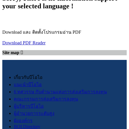
your selected language !
Download และ ติดตั้งโปรแกรมอ่าน PDF
Download PDF Reader
Site map
เกี่ยวกับบีโอไอ
แนะนำบีโอไอ
6 ทศวรรษ กับตำนานแห่งการส่งเสริมการลงทุน
คณะกรรมการส่งเสริมการลงทุน
ผู้บริหารบีโอไอ
ผู้อำนวยการระดับสูง
ผังองค์กร
BOI Directory