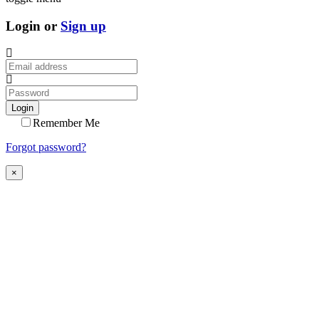
Login or
Sign up
Login
Remember Me
Forgot password?
×