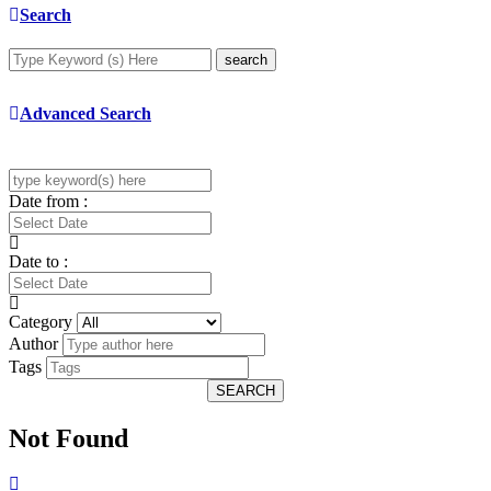
Search
search
Advanced Search
Date from :
Date to :
Category
Author
Tags
SEARCH
Not Found