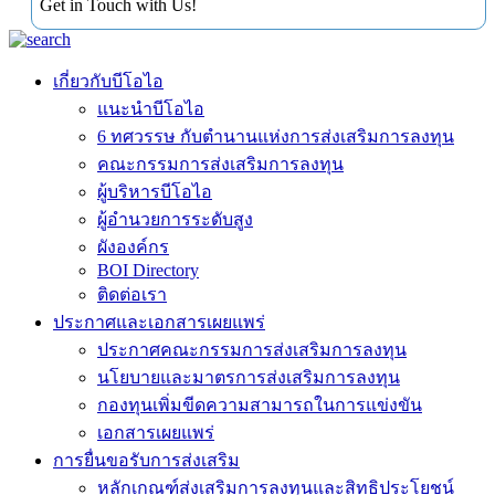
Get in Touch with Us!
เกี่ยวกับบีโอไอ
แนะนำบีโอไอ
6 ทศวรรษ กับตำนานแห่งการส่งเสริมการลงทุน
คณะกรรมการส่งเสริมการลงทุน
ผู้บริหารบีโอไอ
ผู้อำนวยการระดับสูง
ผังองค์กร
BOI Directory
ติดต่อเรา
ประกาศและเอกสารเผยแพร่
ประกาศคณะกรรมการส่งเสริมการลงทุน
นโยบายและมาตรการส่งเสริมการลงทุน
กองทุนเพิ่มขีดความสามารถในการแข่งขัน
เอกสารเผยแพร่
การยื่นขอรับการส่งเสริม
หลักเกณฑ์ส่งเสริมการลงทุนและสิทธิประโยชน์