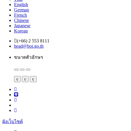
English
German
French
Chinese
Japanese
Korean
(+66) 2 553 8111
head@boi.go.th
ขนาดตัวอักษร
c
c
c
ผังเว็บไซต์