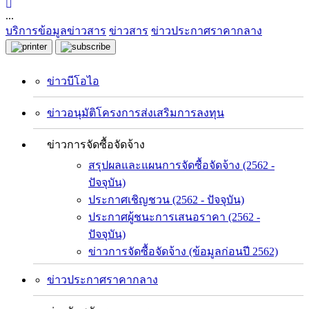
...
บริการข้อมูลข่าวสาร
ข่าวสาร
ข่าวประกาศราคากลาง
ข่าวบีโอไอ
ข่าวอนุมัติโครงการส่งเสริมการลงทุน
ข่าวการจัดซื้อจัดจ้าง
สรุปผลและแผนการจัดซื้อจัดจ้าง (2562 -
ปัจจุบัน)
ประกาศเชิญชวน (2562 - ปัจจุบัน)
ประกาศผู้ชนะการเสนอราคา (2562 -
ปัจจุบัน)
ข่าวการจัดซื้อจัดจ้าง (ข้อมูลก่อนปี 2562)
ข่าวประกาศราคากลาง