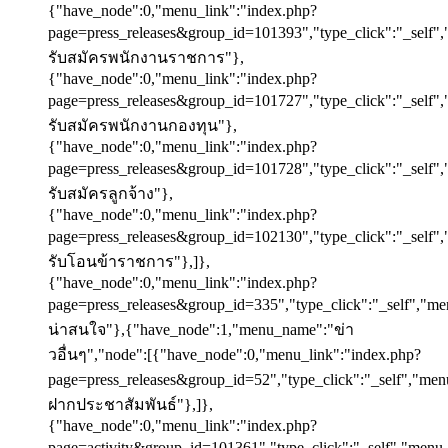
{"have_node":0,"menu_link":"index.php?
page=press_releases&group_id=101393","type_click":"_self
รับสมัครพนักงานราชการ"},
{"have_node":0,"menu_link":"index.php?
page=press_releases&group_id=101727","type_click":"_self
รับสมัครพนักงานกองทุน"},
{"have_node":0,"menu_link":"index.php?
page=press_releases&group_id=101728","type_click":"_self
รับสมัครลูกจ้าง"},
{"have_node":0,"menu_link":"index.php?
page=press_releases&group_id=102130","type_click":"_self
รับโอนข้าราชการ"},]},
{"have_node":0,"menu_link":"index.php?
page=press_releases&group_id=335","type_click":"_self","m
น่าสนใจ"},{"have_node":1,"menu_name":"ข่า
วอื่นๆ","node":[{"have_node":0,"menu_link":"index.php?
page=press_releases&group_id=52","type_click":"_self","me
ฝากประชาสัมพันธ์"},]},
{"have_node":0,"menu_link":"index.php?
page=activity&group_id=101361","type_click":"_self","me