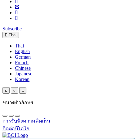
Subscribe
Thai
Thai
English
German
French
Chinese
Japanese
Korean
c
c
c
ขนาดตัวอักษร
การรับฟังความคิดเห็น
ติดต่อบีโอไอ