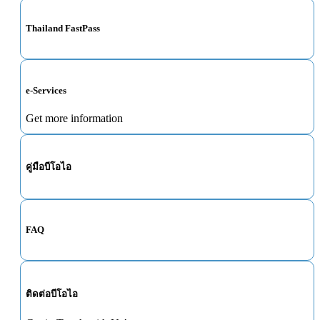
Thailand FastPass
e-Services
Get more information
คู่มือบีโอไอ
FAQ
ติดต่อบีโอไอ