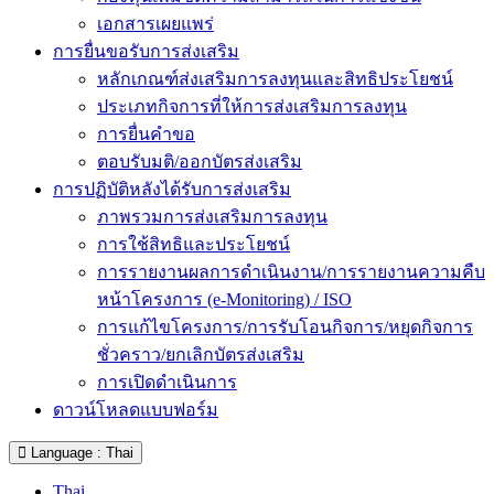
เอกสารเผยแพร่
การยื่นขอรับการส่งเสริม
หลักเกณฑ์ส่งเสริมการลงทุนและสิทธิประโยชน์
ประเภทกิจการที่ให้การส่งเสริมการลงทุน
การยื่นคำขอ
ตอบรับมติ/ออกบัตรส่งเสริม
การปฏิบัติหลังได้รับการส่งเสริม
ภาพรวมการส่งเสริมการลงทุน
การใช้สิทธิและประโยชน์
การรายงานผลการดำเนินงาน/การรายงานความคืบ
หน้าโครงการ (e-Monitoring) / ISO
การแก้ไขโครงการ/การรับโอนกิจการ/หยุดกิจการ
ชั่วคราว/ยกเลิกบัตรส่งเสริม
การเปิดดำเนินการ
ดาวน์โหลดแบบฟอร์ม
Language : Thai
Thai