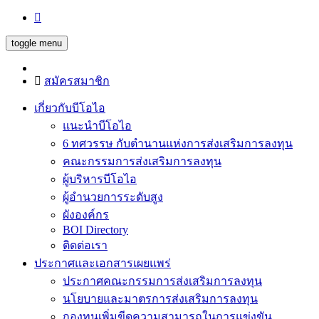
toggle menu
สมัครสมาชิก
เกี่ยวกับบีโอไอ
แนะนำบีโอไอ
6 ทศวรรษ กับตำนานแห่งการส่งเสริมการลงทุน
คณะกรรมการส่งเสริมการลงทุน
ผู้บริหารบีโอไอ
ผู้อำนวยการระดับสูง
ผังองค์กร
BOI Directory
ติดต่อเรา
ประกาศและเอกสารเผยแพร่
ประกาศคณะกรรมการส่งเสริมการลงทุน
นโยบายและมาตรการส่งเสริมการลงทุน
กองทุนเพิ่มขีดความสามารถในการแข่งขัน