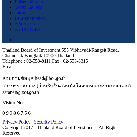
Präsentationen
Video Gallery
Journal
BOI-Bibliothek
e-Services
ACIA/RCEP
Thailand Board of Investment 555 Vibhavadi-Rangsit Road,
Chatuchak Bangkok 10900 Thailand
Telephone : 02-553-8111 Fax : 02-553-8315
Email:
สอบถามข้อมูล head@boi.go.th
สารบรรณกลาง (สำหรับรับ-ส่งหนังสือจากหน่วยงานภายนอก)
saraban@boi.go.th
Visitor No.
0 9 9 8 6 7 5 6
Privacy Policy
|
Security Policy
Copyright 2017 - Thailand Board of Investment - All Right
Reserved.