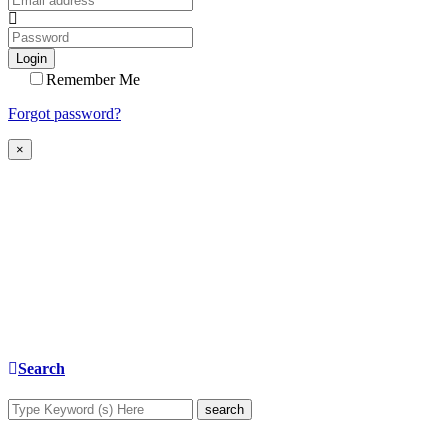
Login
Remember Me
Forgot password?
×
Search
search