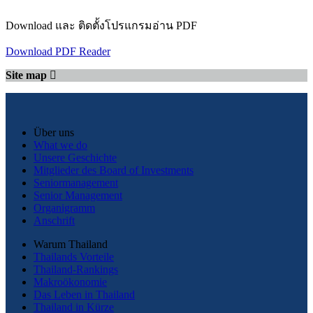
Download และ ติดตั้งโปรแกรมอ่าน PDF
Download PDF Reader
Site map
Über uns
What we do
Unsere Geschichte
Mitglieder des Board of Investments
Seniormanagement
Senior Management
Organigramm
Anschrift
Warum Thailand
Thailands Vorteile
Thailand-Rankings
Makroökonomie
Das Leben in Thailand
Thailand in Kürze