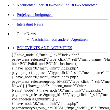
Nachrichten über BOI-Politik und BOI-Nachrichten
Projektgenehmigungen
Interesting News
Other News
Nachrichten von anderen Agenturen
BOI EVENTS AND ACTIVITIES
[{"have_node":0,"menu_link":"index.php?
page=press_releases2","type_click":"_self","menu_name":"Na
über BOI-Politik und BOI-Nachrichten"},
{"have_node":0,"menu_link":"index.php?
page=project_approval","type_click":"_self","menu_name":"
{"have_node":0,"menu_link":"index.php?
page=press_releases&group_id=335","type_click":"_self","me
News"},{"have_node":1,"menu_name":"Other
News","node":[{"have_node":0,"menu_link":"index.php?
page=press_releases&group_id=52","type_click":"_self","me
von anderen Agenturen"},]},
{"have_node":0,"menu_link":"index.php?
page=activity&group_id=101361","type_click":"_self","men