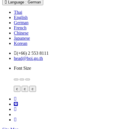
Language : German
Thai
English
German
French
Chinese
Japanese
Korean
(+66) 2 553 8111
head@boi.go.th
Font Size
c
c
c