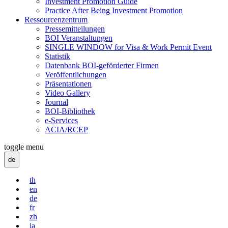
Investment Promotion Guide
Practice After Being Investment Promotion
Ressourcenzentrum
Pressemitteilungen
BOI Veranstaltungen
SINGLE WINDOW for Visa & Work Permit Event
Statistik
Datenbank BOI-geförderter Firmen
Veröffentlichungen
Präsentationen
Video Gallery
Journal
BOI-Bibliothek
e-Services
ACIA/RCEP
toggle menu
de
th
en
de
fr
zh
ja