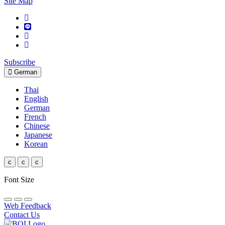
Site Map
Subscribe
German
Thai
English
German
French
Chinese
Japanese
Korean
c
c
c
Font Size
Web Feedback
Contact Us