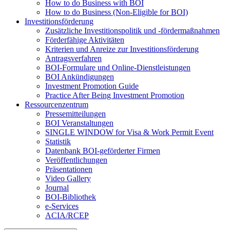
How to do Business with BOI
How to do Business (Non-Eligible for BOI)
Investitionsförderung
Zusätzliche Investitionspolitik und -fördermaßnahmen
Förderfähige Aktivitäten
Kriterien und Anreize zur Investitionsförderung
Antragsverfahren
BOI-Formulare und Online-Dienstleistungen
BOI Ankündigungen
Investment Promotion Guide
Practice After Being Investment Promotion
Ressourcenzentrum
Pressemitteilungen
BOI Veranstaltungen
SINGLE WINDOW for Visa & Work Permit Event
Statistik
Datenbank BOI-geförderter Firmen
Veröffentlichungen
Präsentationen
Video Gallery
Journal
BOI-Bibliothek
e-Services
ACIA/RCEP