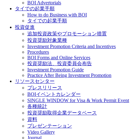
BOI Advertorials
タイでの起業手順
How to do Business with BOI
タイでの起業手順
投資促進
追加投資政策やプロモーション措置
投資奨励対象業種
Investment Promotion Criteria and Incentives
Procedures
BOI Forms and Online Services
投資奨励法、投資委員会布告
Investment Promotion Guide
Practice After Being Investment Promotion
リソースセンター
プレスリリース
BOIイベントカレンダー
SINGLE WINDOW for Visa & Work Permit Event
各種統計
投資奨励取得企業データベース
資料
プレゼンテーション
Video Gallery
Journal