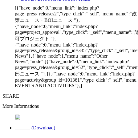
[{"have_node":0,"menu_link":"index.php?
page=press_releases2","type_click":"_self","menu_name":"政
策ニュース・BOIニュース "},
{"have_node":0,"menu_link":"index.php?
page=project_approval","type_click":"_self","menu_name":"
可プロジェクト "},
{"have_node":0,"menu_link":"index.php?
page=press_releases&group_id=335","type_click":"_self","me
News"},{"have_node":1,"menu_name":"Other
News","node":[{"have_node":0,"menu_link":"index.php?
page=press_releases&group_id=52","type_click":"_self","m
部ニュース "},]},{"have_node":0,"menu_link":"index.php?
page=activity&group_id=101361","type_click":"_self","men
EVENTS AND ACTIVITIES"},]
SHARE
More Informations
(Download)