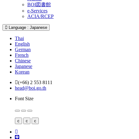
BOI図書館
e-Services
ACIA/RCEP
Language : Japanese
Thai
English
German
French
Chinese
Japanese
Korean
(+66) 2 553 8111
head@boi.go.th
Font Size
c
c
c