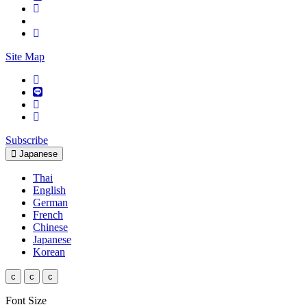
Site Map
Subscribe
Japanese
Thai
English
German
French
Chinese
Japanese
Korean
c
c
c
Font Size