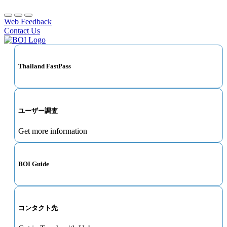
Web Feedback
Contact Us
Thailand FastPass
ユーザー調査
Get more information
BOI Guide
コンタクト先