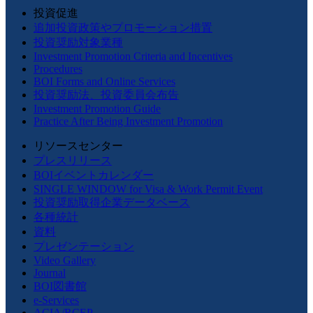
投資促進
追加投資政策やプロモーション措置
投資奨励対象業種
Investment Promotion Criteria and Incentives
Procedures
BOI Forms and Online Services
投資奨励法、投資委員会布告
Investment Promotion Guide
Practice After Being Investment Promotion
リソースセンター
プレスリリース
BOIイベントカレンダー
SINGLE WINDOW for Visa & Work Permit Event
投資奨励取得企業データベース
各種統計
資料
プレゼンテーション
Video Gallery
Journal
BOI図書館
e-Services
ACIA/RCEP