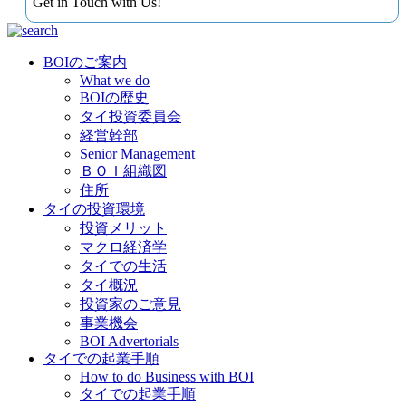
Get in Touch with Us!
BOIのご案内
What we do
BOIの歴史
タイ投資委員会
経営幹部
Senior Management
ＢＯＩ組織図
住所
タイの投資環境
投資メリット
マクロ経済学
タイでの生活
タイ概況
投資家のご意見
事業機会
BOI Advertorials
タイでの起業手順
How to do Business with BOI
タイでの起業手順