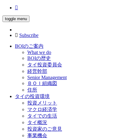
toggle menu
Subscribe
BOIのご案内
What we do
BOIの歴史
タイ投資委員会
経営幹部
Senior Management
ＢＯＩ組織図
住所
タイの投資環境
投資メリット
マクロ経済学
タイでの生活
タイ概況
投資家のご意見
事業機会