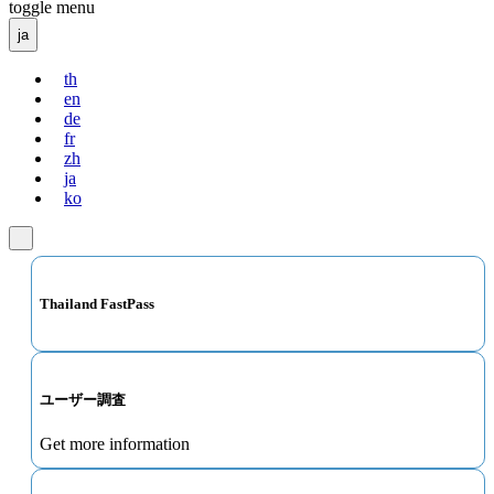
toggle menu
ja
th
en
de
fr
zh
ja
ko
Thailand FastPass
ユーザー調査
Get more information