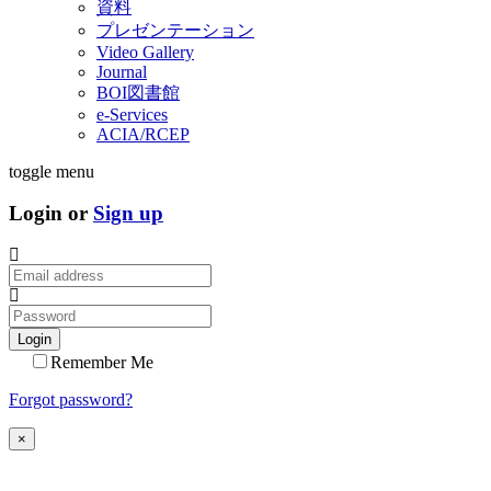
資料
プレゼンテーション
Video Gallery
Journal
BOI図書館
e-Services
ACIA/RCEP
toggle menu
Login or
Sign up
Login
Remember Me
Forgot password?
×