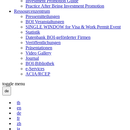
Investment Promotion Guide
Practice After Being Investment Promotion
Ressourcenzentrum
Pressemitteilungen
BOI Veranstaltungen
SINGLE WINDOW for Visa & Work Permit Event
Statistik
Datenbank BOI-geförderter Firmen
Veröffentlichungen
Präsentationen
Video Gallery
Journal
BOI-Bibliothek
e-Services
ACIA/RCEP
toggle menu
de
th
en
de
fr
zh
ja