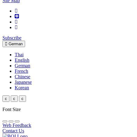
Site Map
Subscribe
German
Thai
English
German
French
Chinese
Japanese
Korean
c
c
c
Font Size
Web Feedback
Contact Us