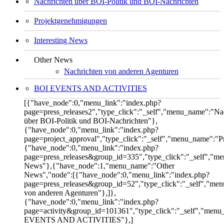
Nachrichten über BOI-Politik und BOI-Nachrichten
Projektgenehmigungen
Interesting News
Other News
Nachrichten von anderen Agenturen
BOI EVENTS AND ACTIVITIES
[{"have_node":0,"menu_link":"index.php?
page=press_releases2","type_click":"_self","menu_name":"Na
über BOI-Politik und BOI-Nachrichten"},
{"have_node":0,"menu_link":"index.php?
page=project_approval","type_click":"_self","menu_name":"
{"have_node":0,"menu_link":"index.php?
page=press_releases&group_id=335","type_click":"_self","me
News"},{"have_node":1,"menu_name":"Other
News","node":[{"have_node":0,"menu_link":"index.php?
page=press_releases&group_id=52","type_click":"_self","me
von anderen Agenturen"},]},
{"have_node":0,"menu_link":"index.php?
page=activity&group_id=101361","type_click":"_self","men
EVENTS AND ACTIVITIES"},]