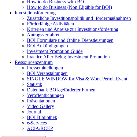
How to do Business with BOI
How to do Business (Non-Eligible for BOI)
Investitionsförderung
Zusätzliche Investitionspolitik und -fördermaßnahmen
Förderfähige Aktivitäten
Kriterien und Anreize zur Investitionsförderung
Antragsverfahren
BOI-Formulare und Online-Dienstleistungen
BOI Ankündigungen
Investment Promotion Guide
Practice After Being Investment Promotion
Ressourcenzentrum
Pressemitteilungen
BOI Veranstaltungen
SINGLE WINDOW for Visa & Work Permit Event
Statistik
Datenbank BOI-geförderter Firmen
Veröffentlichungen
Präsentationen
Video Gallery
Journal
BOI-Bibliothek
e-Services
ACIA/RCEP