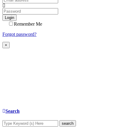
Login
Remember Me
Forgot password?
×
Search
search