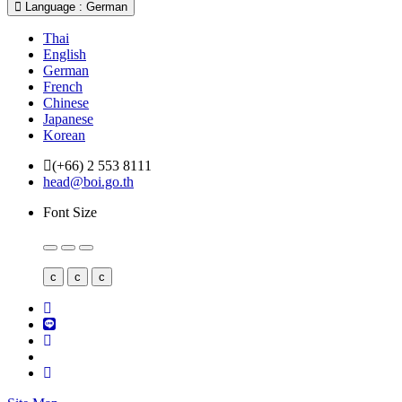
Language : German
Thai
English
German
French
Chinese
Japanese
Korean
(+66) 2 553 8111
head@boi.go.th
Font Size
c
c
c