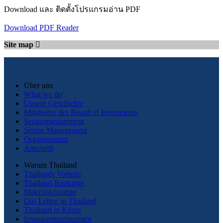
Download และ ติดตั้งโปรแกรมอ่าน PDF
Download PDF Reader
Site map
Über uns
What we do
Unsere Geschichte
Mitglieder des Board of Investments
Seniormanagement
Senior Management
Organigramm
Anschrift
Warum Thailand
Thailands Vorteile
Thailand-Rankings
Makroökonomie
Das Leben in Thailand
Thailand in Kürze
Investorenmeinungen