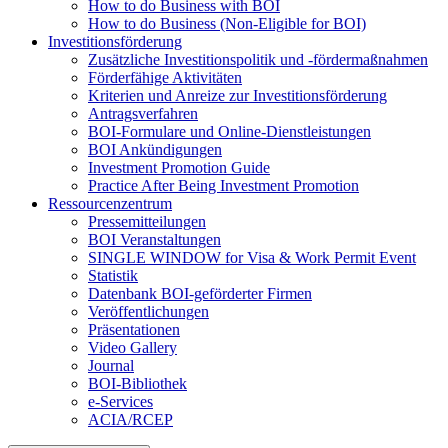
How to do Business with BOI
How to do Business (Non-Eligible for BOI)
Investitionsförderung
Zusätzliche Investitionspolitik und -fördermaßnahmen
Förderfähige Aktivitäten
Kriterien und Anreize zur Investitionsförderung
Antragsverfahren
BOI-Formulare und Online-Dienstleistungen
BOI Ankündigungen
Investment Promotion Guide
Practice After Being Investment Promotion
Ressourcenzentrum
Pressemitteilungen
BOI Veranstaltungen
SINGLE WINDOW for Visa & Work Permit Event
Statistik
Datenbank BOI-geförderter Firmen
Veröffentlichungen
Präsentationen
Video Gallery
Journal
BOI-Bibliothek
e-Services
ACIA/RCEP