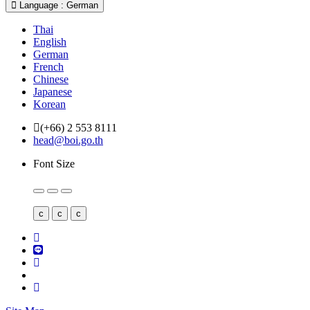
Language : German
Thai
English
German
French
Chinese
Japanese
Korean
(+66) 2 553 8111
head@boi.go.th
Font Size
c
c
c