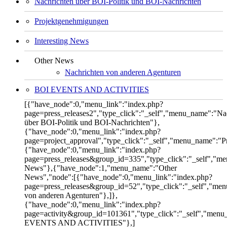
Nachrichten über BOI-Politik und BOI-Nachrichten
Projektgenehmigungen
Interesting News
Other News
Nachrichten von anderen Agenturen
BOI EVENTS AND ACTIVITIES
[{"have_node":0,"menu_link":"index.php?
page=press_releases2","type_click":"_self","menu_name":"Na
über BOI-Politik und BOI-Nachrichten"},
{"have_node":0,"menu_link":"index.php?
page=project_approval","type_click":"_self","menu_name":"
{"have_node":0,"menu_link":"index.php?
page=press_releases&group_id=335","type_click":"_self","me
News"},{"have_node":1,"menu_name":"Other
News","node":[{"have_node":0,"menu_link":"index.php?
page=press_releases&group_id=52","type_click":"_self","me
von anderen Agenturen"},]},
{"have_node":0,"menu_link":"index.php?
page=activity&group_id=101361","type_click":"_self","men
EVENTS AND ACTIVITIES"},]