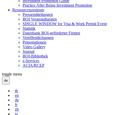
Investment Promotion Guide
Practice After Being Investment Promotion
Ressourcenzentrum
Pressemitteilungen
BOI Veranstaltungen
SINGLE WINDOW for Visa & Work Permit Event
Statistik
Datenbank BOI-geförderter Firmen
Veröffentlichungen
Präsentationen
Video Gallery
Journal
BOI-Bibliothek
e-Services
ACIA/RCEP
toggle menu
de
th
en
de
fr
zh
ja