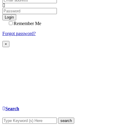
Login
Remember Me
Forgot password?
×
Search
search