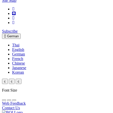
Site Map
Subscribe
German
Thai
English
German
French
Chinese
Japanese
Korean
c
c
c
Font Size
Web Feedback
Contact Us