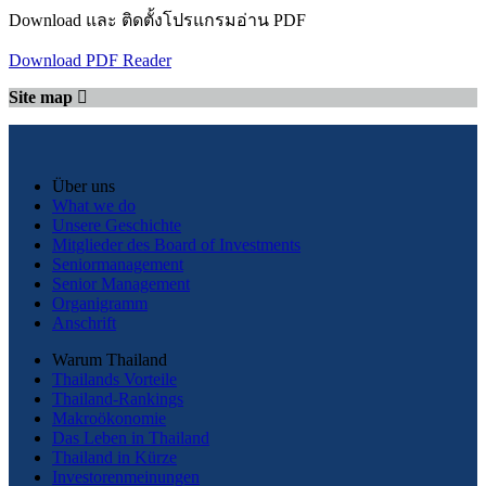
Download และ ติดตั้งโปรแกรมอ่าน PDF
Download PDF Reader
Site map
Über uns
What we do
Unsere Geschichte
Mitglieder des Board of Investments
Seniormanagement
Senior Management
Organigramm
Anschrift
Warum Thailand
Thailands Vorteile
Thailand-Rankings
Makroökonomie
Das Leben in Thailand
Thailand in Kürze
Investorenmeinungen