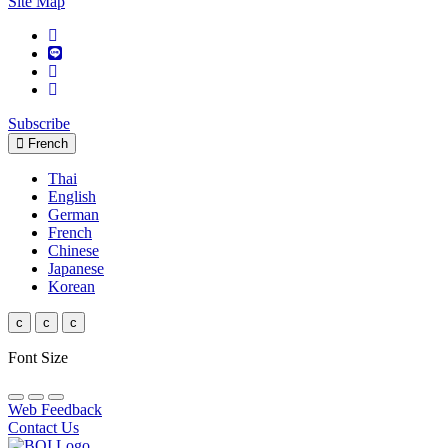
Site Map
Subscribe
French
Thai
English
German
French
Chinese
Japanese
Korean
c
c
c
Font Size
Web Feedback
Contact Us