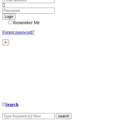
Login
Remember Me
Forgot password?
×
Search
search