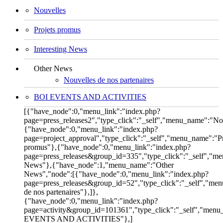
Nouvelles
Projets promus
Interesting News
Other News
Nouvelles de nos partenaires
BOI EVENTS AND ACTIVITIES
[{"have_node":0,"menu_link":"index.php?
page=press_releases2","type_click":"_self","menu_name":"No
{"have_node":0,"menu_link":"index.php?
page=project_approval","type_click":"_self","menu_name":"Pr
promus"},{"have_node":0,"menu_link":"index.php?
page=press_releases&group_id=335","type_click":"_self","me
News"},{"have_node":1,"menu_name":"Other
News","node":[{"have_node":0,"menu_link":"index.php?
page=press_releases&group_id=52","type_click":"_self","me
de nos partenaires"},]},
{"have_node":0,"menu_link":"index.php?
page=activity&group_id=101361","type_click":"_self","men
EVENTS AND ACTIVITIES"},]