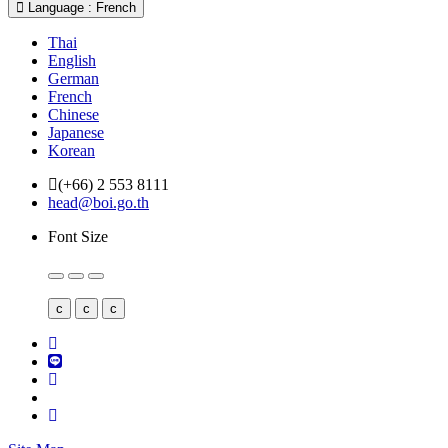
Language : French
Thai
English
German
French
Chinese
Japanese
Korean
(+66) 2 553 8111
head@boi.go.th
Font Size
c
c
c