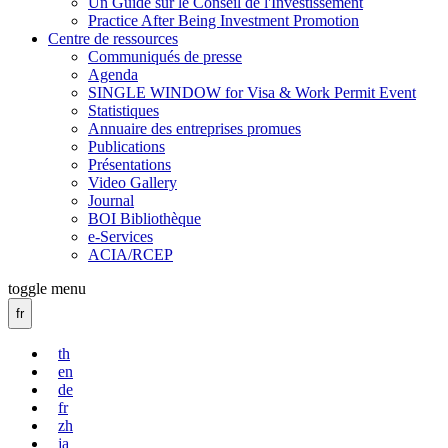
Un Guide sur le Conseil de l'Investissement
Practice After Being Investment Promotion
Centre de ressources
Communiqués de presse
Agenda
SINGLE WINDOW for Visa & Work Permit Event
Statistiques
Annuaire des entreprises promues
Publications
Présentations
Video Gallery
Journal
BOI Bibliothèque
e-Services
ACIA/RCEP
toggle menu
fr
th
en
de
fr
zh
ja