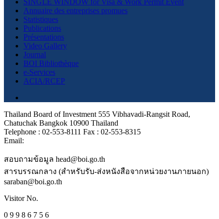
SINGLE WINDOW for Visa & Work Permit Event
Annuaire des entreprises promues
Statistiques
Publications
Présentations
Video Gallery
Journal
BOI Bibliothèque
e-Services
ACIA/RCEP
Thailand Board of Investment 555 Vibhavadi-Rangsit Road,
Chatuchak Bangkok 10900 Thailand
Telephone : 02-553-8111 Fax : 02-553-8315
Email:
สอบถามข้อมูล head@boi.go.th
สารบรรณกลาง (สำหรับรับ-ส่งหนังสือจากหน่วยงานภายนอก)
saraban@boi.go.th
Visitor No.
0 9 9 8 6 7 5 6