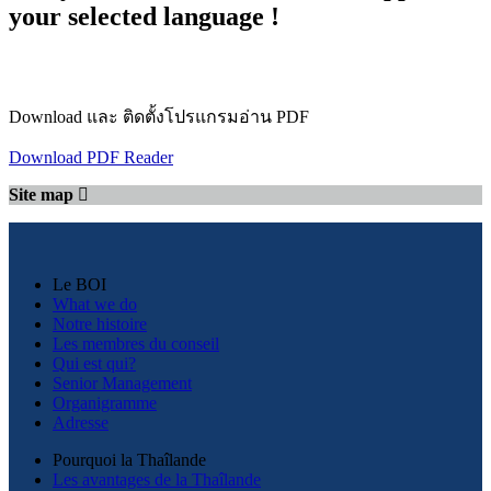
your selected language !
Download และ ติดตั้งโปรแกรมอ่าน PDF
Download PDF Reader
Site map
Le BOI
What we do
Notre histoire
Les membres du conseil
Qui est qui?
Senior Management
Organigramme
Adresse
Pourquoi la Thaîlande
Les avantages de la Thaîlande