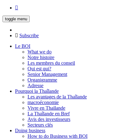
toggle menu
Subscribe
Le BOI
What we do
Notre histoire
Les membres du conseil
Qui est qui?
Senior Management
Organigramme
Adresse
Pourquoi la Thaîlande
Les avantages de la Thaîlande
macroéconomie
Vivre en Thaïlande
La Thaîlande en Bref
Avis des investisseurs
Secteurs clés
Doing business
How to do Business with BOI