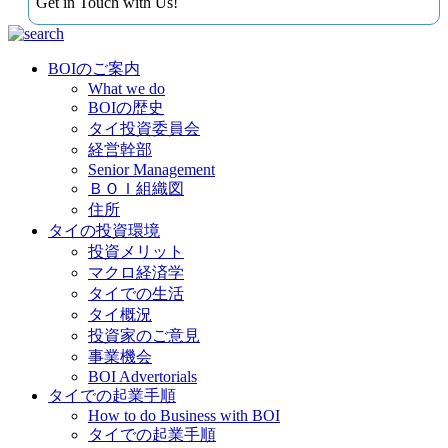
Get in Touch with Us!
BOIのご案内
What we do
BOIの歴史
タイ投資委員会
経営幹部
Senior Management
ＢＯＩ組織図
住所
タイの投資環境
投資メリット
マクロ経済学
タイでの生活
タイ概況
投資家のご意見
事業機会
BOI Advertorials
タイでの起業手順
How to do Business with BOI
タイでの起業手順