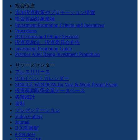
投資促進
追加投資政策やプロモーション措置
投資奨励対象業種
Investment Promotion Criteria and Incentives
Procedures
BOI Forms and Online Services
投資奨励法、投資委員会布告
Investment Promotion Guide
Practice After Being Investment Promotion
リソースセンター
プレスリリース
BOIイベントカレンダー
SINGLE WINDOW for Visa & Work Permit Event
投資奨励取得企業データベース
各種統計
資料
プレゼンテーション
Video Gallery
Journal
BOI図書館
e-Services
ACIA/RCEP