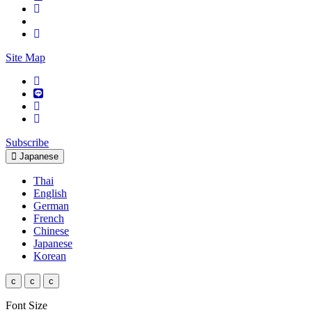
Site Map
Subscribe
Japanese
Thai
English
German
French
Chinese
Japanese
Korean
c
c
c
Font Size