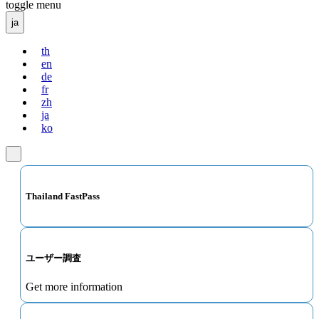
toggle menu
ja
th
en
de
fr
zh
ja
ko
Thailand FastPass
ユーザー調査
Get more information