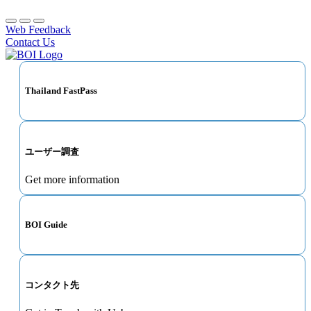
Web Feedback
Contact Us
Thailand FastPass
ユーザー調査
Get more information
BOI Guide
コンタクト先