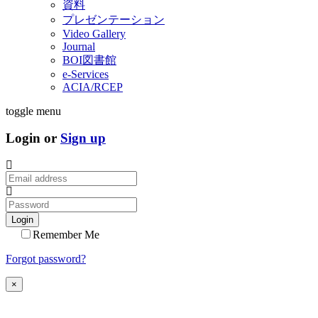
資料
プレゼンテーション
Video Gallery
Journal
BOI図書館
e-Services
ACIA/RCEP
toggle menu
Login or
Sign up
Login
Remember Me
Forgot password?
×