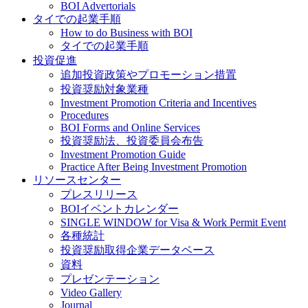
BOI Advertorials
タイでの起業手順
How to do Business with BOI
タイでの起業手順
投資促進
追加投資政策やプロモーション措置
投資奨励対象業種
Investment Promotion Criteria and Incentives
Procedures
BOI Forms and Online Services
投資奨励法、投資委員会布告
Investment Promotion Guide
Practice After Being Investment Promotion
リソースセンター
プレスリリース
BOIイベントカレンダー
SINGLE WINDOW for Visa & Work Permit Event
各種統計
投資奨励取得企業データベース
資料
プレゼンテーション
Video Gallery
Journal