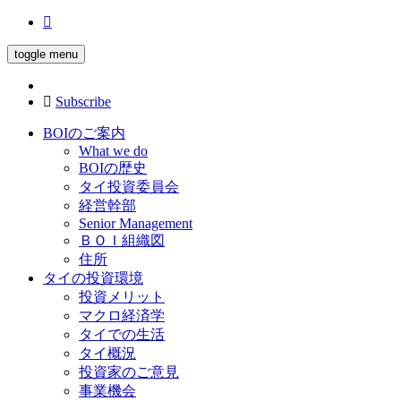
toggle menu
Subscribe
BOIのご案内
What we do
BOIの歴史
タイ投資委員会
経営幹部
Senior Management
ＢＯＩ組織図
住所
タイの投資環境
投資メリット
マクロ経済学
タイでの生活
タイ概況
投資家のご意見
事業機会