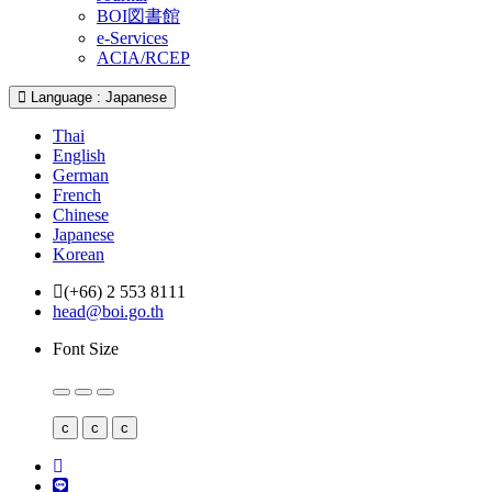
BOI図書館
e-Services
ACIA/RCEP
Language : Japanese
Thai
English
German
French
Chinese
Japanese
Korean
(+66) 2 553 8111
head@boi.go.th
Font Size
c
c
c