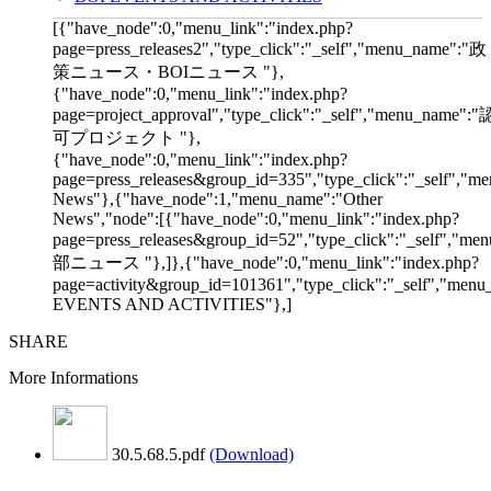
[{"have_node":0,"menu_link":"index.php?
page=press_releases2","type_click":"_self","menu_name":"政
策ニュース・BOIニュース "},
{"have_node":0,"menu_link":"index.php?
page=project_approval","type_click":"_self","menu_name":"
可プロジェクト "},
{"have_node":0,"menu_link":"index.php?
page=press_releases&group_id=335","type_click":"_self","me
News"},{"have_node":1,"menu_name":"Other
News","node":[{"have_node":0,"menu_link":"index.php?
page=press_releases&group_id=52","type_click":"_self","m
部ニュース "},]},{"have_node":0,"menu_link":"index.php?
page=activity&group_id=101361","type_click":"_self","men
EVENTS AND ACTIVITIES"},]
SHARE
More Informations
30.5.68.5.pdf
(Download)