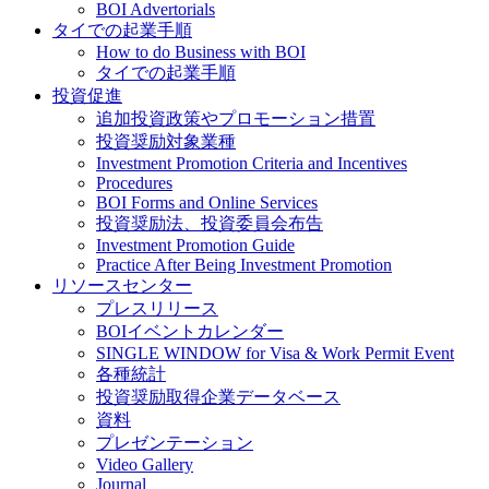
BOI Advertorials
タイでの起業手順
How to do Business with BOI
タイでの起業手順
投資促進
追加投資政策やプロモーション措置
投資奨励対象業種
Investment Promotion Criteria and Incentives
Procedures
BOI Forms and Online Services
投資奨励法、投資委員会布告
Investment Promotion Guide
Practice After Being Investment Promotion
リソースセンター
プレスリリース
BOIイベントカレンダー
SINGLE WINDOW for Visa & Work Permit Event
各種統計
投資奨励取得企業データベース
資料
プレゼンテーション
Video Gallery
Journal