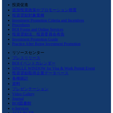
投資促進
追加投資政策やプロモーション措置
投資奨励対象業種
Investment Promotion Criteria and Incentives
Procedures
BOI Forms and Online Services
投資奨励法、投資委員会布告
Investment Promotion Guide
Practice After Being Investment Promotion
リソースセンター
プレスリリース
BOIイベントカレンダー
SINGLE WINDOW for Visa & Work Permit Event
投資奨励取得企業データベース
各種統計
資料
プレゼンテーション
Video Gallery
Journal
BOI図書館
e-Services
ACIA/RCEP