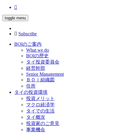
toggle menu
Subscribe
BOIのご案内
What we do
BOIの歴史
タイ投資委員会
経営幹部
Senior Management
ＢＯＩ組織図
住所
タイの投資環境
投資メリット
マクロ経済学
タイでの生活
タイ概況
投資家のご意見
事業機会