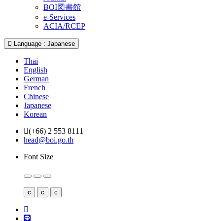
BOI図書館
e-Services
ACIA/RCEP
Language : Japanese
Thai
English
German
French
Chinese
Japanese
Korean
(+66) 2 553 8111
head@boi.go.th
Font Size
c
c
c