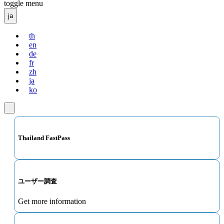
toggle menu
ja
th
en
de
fr
zh
ja
ko
Thailand FastPass
ユーザー調査
Get more information