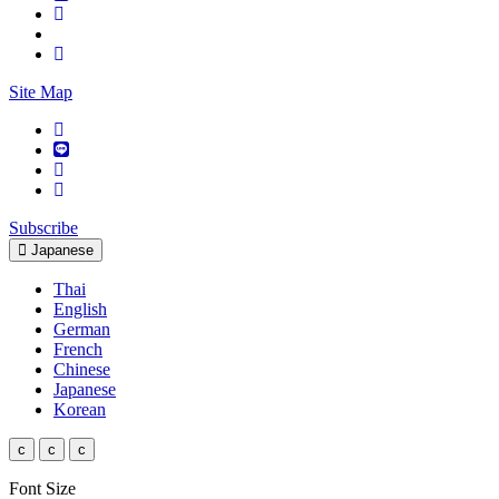
Site Map
Subscribe
Japanese
Thai
English
German
French
Chinese
Japanese
Korean
c
c
c
Font Size