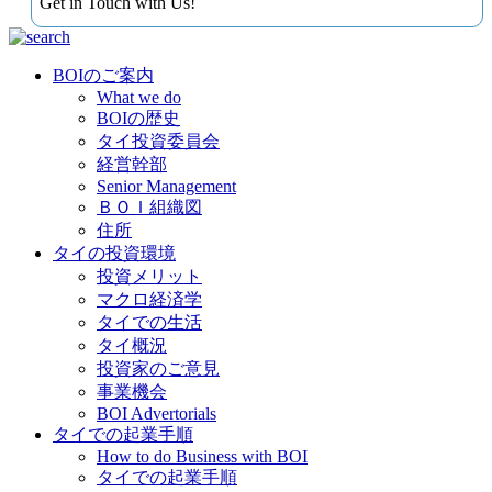
Get in Touch with Us!
BOIのご案内
What we do
BOIの歴史
タイ投資委員会
経営幹部
Senior Management
ＢＯＩ組織図
住所
タイの投資環境
投資メリット
マクロ経済学
タイでの生活
タイ概況
投資家のご意見
事業機会
BOI Advertorials
タイでの起業手順
How to do Business with BOI
タイでの起業手順