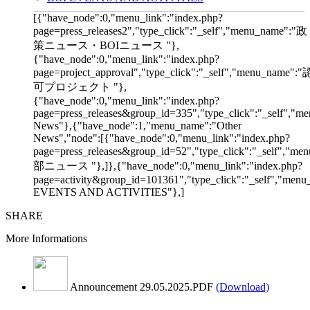
[{"have_node":0,"menu_link":"index.php?
page=press_releases2","type_click":"_self","menu_name":"政
策ニュース・BOIニュース "},
{"have_node":0,"menu_link":"index.php?
page=project_approval","type_click":"_self","menu_name":"
可プロジェクト "},
{"have_node":0,"menu_link":"index.php?
page=press_releases&group_id=335","type_click":"_self","me
News"},{"have_node":1,"menu_name":"Other
News","node":[{"have_node":0,"menu_link":"index.php?
page=press_releases&group_id=52","type_click":"_self","m
部ニュース "},]},{"have_node":0,"menu_link":"index.php?
page=activity&group_id=101361","type_click":"_self","men
EVENTS AND ACTIVITIES"},]
SHARE
More Informations
Announcement 29.05.2025.PDF
(Download)