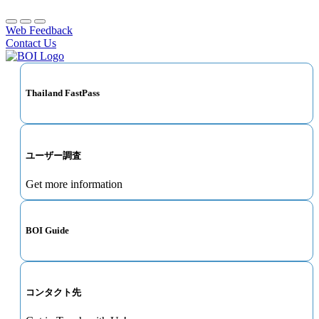
Web Feedback
Contact Us
Thailand FastPass
ユーザー調査
Get more information
BOI Guide
コンタクト先