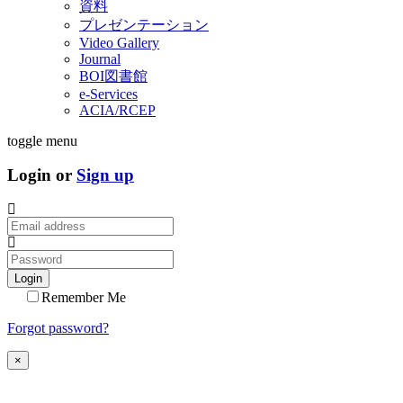
資料
プレゼンテーション
Video Gallery
Journal
BOI図書館
e-Services
ACIA/RCEP
toggle menu
Login or
Sign up
Login
Remember Me
Forgot password?
×