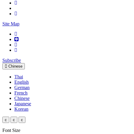
Site Map
Subscribe
Chinese
Thai
English
German
French
Chinese
Japanese
Korean
c
c
c
Font Size