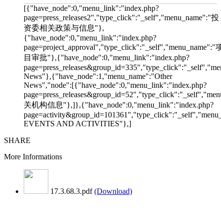
[{"have_node":0,"menu_link":"index.php?
page=press_releases2","type_click":"_self","menu_name":"投
资委相关政策与信息"},
{"have_node":0,"menu_link":"index.php?
page=project_approval","type_click":"_self","menu_name":"
目审批"},{"have_node":0,"menu_link":"index.php?
page=press_releases&group_id=335","type_click":"_self","me
News"},{"have_node":1,"menu_name":"Other
News","node":[{"have_node":0,"menu_link":"index.php?
page=press_releases&group_id=52","type_click":"_self","m
关机构信息"},]},{"have_node":0,"menu_link":"index.php?
page=activity&group_id=101361","type_click":"_self","men
EVENTS AND ACTIVITIES"},]
SHARE
More Informations
17.3.68.3.pdf
(Download)