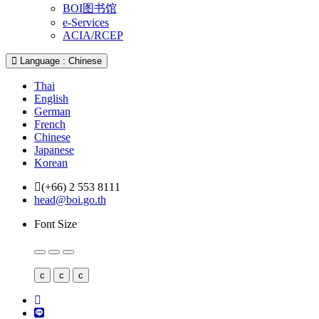
BOI图书馆
e-Services
ACIA/RCEP
Language : Chinese
Thai
English
German
French
Chinese
Japanese
Korean
(+66) 2 553 8111
head@boi.go.th
Font Size
c
c
c