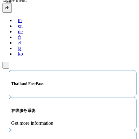
toggle menu
zh
th
en
de
fr
zh
ja
ko
Thailand FastPass
在线服务系统
Get more information