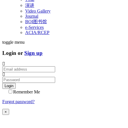
演讲
Video Gallery
Journal
BOI图书馆
e-Services
ACIA/RCEP
toggle menu
Login or
Sign up
Login
Remember Me
Forgot password?
×