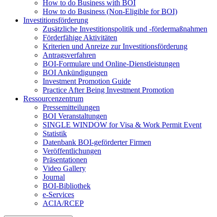
How to do Business with BOI
How to do Business (Non-Eligible for BOI)
Investitionsförderung
Zusätzliche Investitionspolitik und -fördermaßnahmen
Förderfähige Aktivitäten
Kriterien und Anreize zur Investitionsförderung
Antragsverfahren
BOI-Formulare und Online-Dienstleistungen
BOI Ankündigungen
Investment Promotion Guide
Practice After Being Investment Promotion
Ressourcenzentrum
Pressemitteilungen
BOI Veranstaltungen
SINGLE WINDOW for Visa & Work Permit Event
Statistik
Datenbank BOI-geförderter Firmen
Veröffentlichungen
Präsentationen
Video Gallery
Journal
BOI-Bibliothek
e-Services
ACIA/RCEP