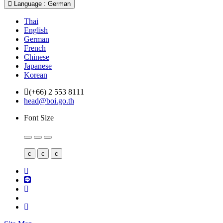
Language : German
Thai
English
German
French
Chinese
Japanese
Korean
(+66) 2 553 8111
head@boi.go.th
Font Size
c
c
c