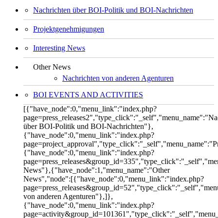
Nachrichten über BOI-Politik und BOI-Nachrichten
Projektgenehmigungen
Interesting News
Other News
Nachrichten von anderen Agenturen
BOI EVENTS AND ACTIVITIES
[{"have_node":0,"menu_link":"index.php?
page=press_releases2","type_click":"_self","menu_name":"Na
über BOI-Politik und BOI-Nachrichten"},
{"have_node":0,"menu_link":"index.php?
page=project_approval","type_click":"_self","menu_name":"
{"have_node":0,"menu_link":"index.php?
page=press_releases&group_id=335","type_click":"_self","me
News"},{"have_node":1,"menu_name":"Other
News","node":[{"have_node":0,"menu_link":"index.php?
page=press_releases&group_id=52","type_click":"_self","me
von anderen Agenturen"},]},
{"have_node":0,"menu_link":"index.php?
page=activity&group_id=101361","type_click":"_self","men