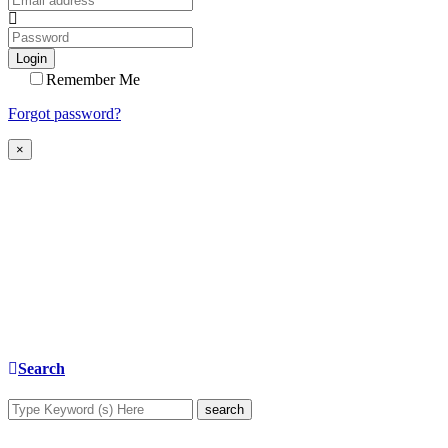
Login
Remember Me
Forgot password?
×
Search
search