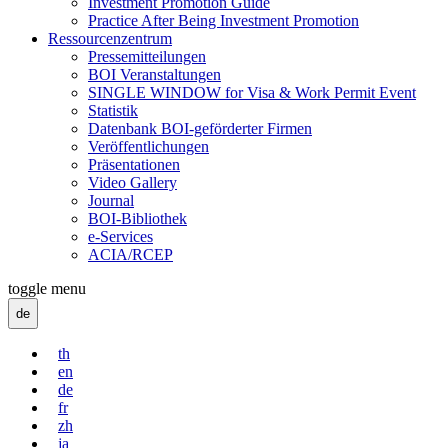
Investment Promotion Guide
Practice After Being Investment Promotion
Ressourcenzentrum
Pressemitteilungen
BOI Veranstaltungen
SINGLE WINDOW for Visa & Work Permit Event
Statistik
Datenbank BOI-geförderter Firmen
Veröffentlichungen
Präsentationen
Video Gallery
Journal
BOI-Bibliothek
e-Services
ACIA/RCEP
toggle menu
de
th
en
de
fr
zh
ja