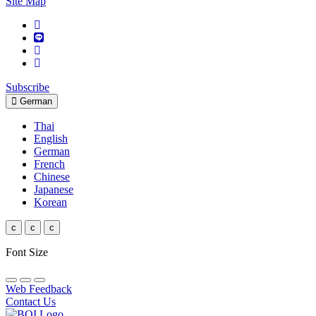
Site Map
Subscribe
German
Thai
English
German
French
Chinese
Japanese
Korean
c
c
c
Font Size
Web Feedback
Contact Us