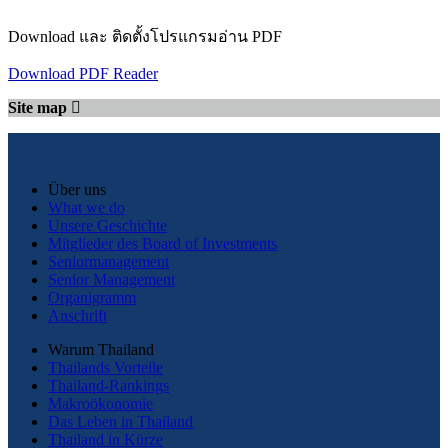
Download และ ติดตั้งโปรแกรมอ่าน PDF
Download PDF Reader
Site map
Über uns
What we do
Unsere Geschichte
Mitglieder des Board of Investments
Seniormanagement
Senior Management
Organigramm
Anschrift
Warum Thailand
Thailands Vorteile
Thailand-Rankings
Makroökonomie
Das Leben in Thailand
Thailand in Kürze