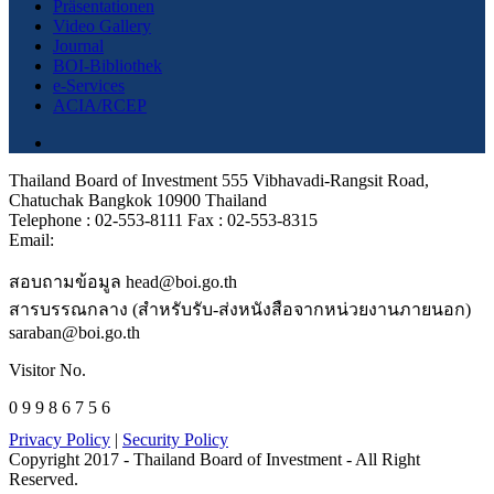
Präsentationen
Video Gallery
Journal
BOI-Bibliothek
e-Services
ACIA/RCEP
Thailand Board of Investment 555 Vibhavadi-Rangsit Road,
Chatuchak Bangkok 10900 Thailand
Telephone : 02-553-8111 Fax : 02-553-8315
Email:
สอบถามข้อมูล head@boi.go.th
สารบรรณกลาง (สำหรับรับ-ส่งหนังสือจากหน่วยงานภายนอก)
saraban@boi.go.th
Visitor No.
0 9 9 8 6 7 5 6
Privacy Policy
|
Security Policy
Copyright 2017 - Thailand Board of Investment - All Right
Reserved.