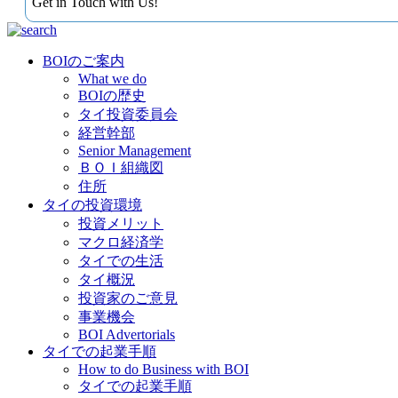
Get in Touch with Us!
BOIのご案内
What we do
BOIの歴史
タイ投資委員会
経営幹部
Senior Management
ＢＯＩ組織図
住所
タイの投資環境
投資メリット
マクロ経済学
タイでの生活
タイ概況
投資家のご意見
事業機会
BOI Advertorials
タイでの起業手順
How to do Business with BOI
タイでの起業手順