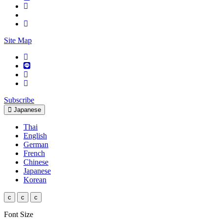
Site Map
Subscribe
Japanese
Thai
English
German
French
Chinese
Japanese
Korean
c
c
c
Font Size