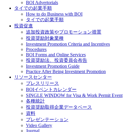
BOI Advertorials
タイでの起業手順
How to do Business with BOI
タイでの起業手順
投資促進
追加投資政策やプロモーション措置
投資奨励対象業種
Investment Promotion Criteria and Incentives
Procedures
BOI Forms and Online Services
投資奨励法、投資委員会布告
Investment Promotion Guide
Practice After Being Investment Promotion
リソースセンター
プレスリリース
BOIイベントカレンダー
SINGLE WINDOW for Visa & Work Permit Event
各種統計
投資奨励取得企業データベース
資料
プレゼンテーション
Video Gallery
Journal