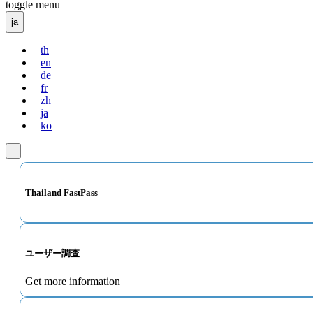
toggle menu
ja
th
en
de
fr
zh
ja
ko
Thailand FastPass
ユーザー調査
Get more information