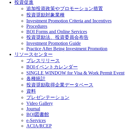
投資促進
追加投資政策やプロモーション措置
投資奨励対象業種
Investment Promotion Criteria and Incentives
Procedures
BOI Forms and Online Services
投資奨励法、投資委員会布告
Investment Promotion Guide
Practice After Being Investment Promotion
リソースセンター
プレスリリース
BOIイベントカレンダー
SINGLE WINDOW for Visa & Work Permit Event
各種統計
投資奨励取得企業データベース
資料
プレゼンテーション
Video Gallery
Journal
BOI図書館
e-Services
ACIA/RCEP