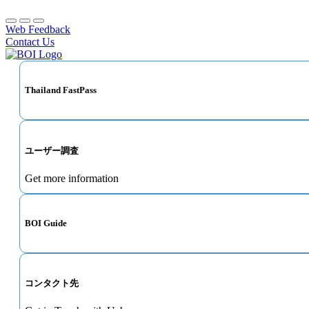
Web Feedback
Contact Us
Thailand FastPass
ユーザー調査
Get more information
BOI Guide
コンタクト先