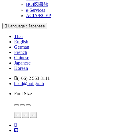
BOI図書館
e-Services
ACIA/RCEP
Language : Japanese
Thai
English
German
French
Chinese
Japanese
Korean
(+66) 2 553 8111
head@boi.go.th
Font Size
c
c
c