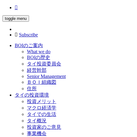
toggle menu
Subscribe
BOIのご案内
What we do
BOIの歴史
タイ投資委員会
経営幹部
Senior Management
ＢＯＩ組織図
住所
タイの投資環境
投資メリット
マクロ経済学
タイでの生活
タイ概況
投資家のご意見
事業機会