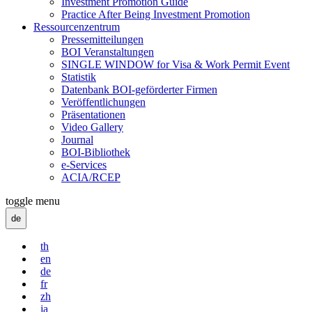
Investment Promotion Guide
Practice After Being Investment Promotion
Ressourcenzentrum
Pressemitteilungen
BOI Veranstaltungen
SINGLE WINDOW for Visa & Work Permit Event
Statistik
Datenbank BOI-geförderter Firmen
Veröffentlichungen
Präsentationen
Video Gallery
Journal
BOI-Bibliothek
e-Services
ACIA/RCEP
toggle menu
de
th
en
de
fr
zh
ja