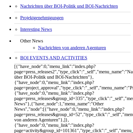
Nachrichten über BOI-Politik und BOI-Nachrichten
Projektgenehmigungen
Interesting News
Other News
Nachrichten von anderen Agenturen
BOI EVENTS AND ACTIVITIES
[{"have_node":0,"menu_link":"index.php?
page=press_releases2","type_click":"_self","menu_name":"Na
über BOI-Politik und BOI-Nachrichten"},
{"have_node":0,"menu_link":"index.php?
page=project_approval","type_click":"_self","menu_name":"
{"have_node":0,"menu_link":"index.php?
page=press_releases&group_id=335","type_click":"_self","me
News"},{"have_node":1,"menu_name":"Other
News","node":[{"have_node":0,"menu_link":"index.php?
page=press_releases&group_id=52","type_click":"_self","me
von anderen Agenturen"},]},
{"have_node":0,"menu_link":"index.php?
page=activity&group_id=101361","type_click":"_self","men