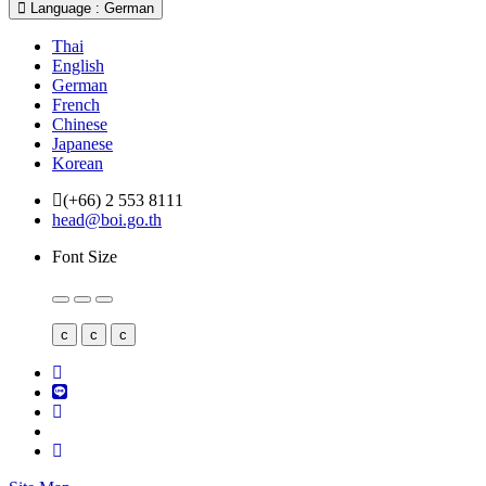
Language : German
Thai
English
German
French
Chinese
Japanese
Korean
(+66) 2 553 8111
head@boi.go.th
Font Size
c
c
c