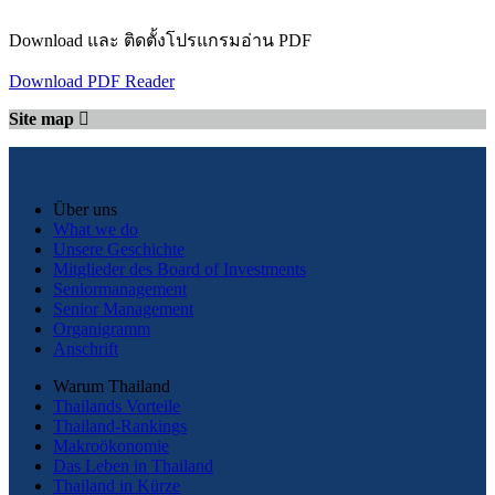
Download และ ติดตั้งโปรแกรมอ่าน PDF
Download PDF Reader
Site map
Über uns
What we do
Unsere Geschichte
Mitglieder des Board of Investments
Seniormanagement
Senior Management
Organigramm
Anschrift
Warum Thailand
Thailands Vorteile
Thailand-Rankings
Makroökonomie
Das Leben in Thailand
Thailand in Kürze