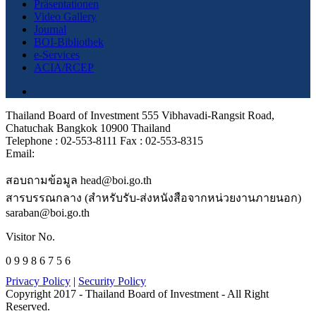
Präsentationen
Video Gallery
Journal
BOI-Bibliothek
e-Services
ACIA/RCEP
Thailand Board of Investment 555 Vibhavadi-Rangsit Road,
Chatuchak Bangkok 10900 Thailand
Telephone : 02-553-8111 Fax : 02-553-8315
Email:
สอบถามข้อมูล head@boi.go.th
สารบรรณกลาง (สำหรับรับ-ส่งหนังสือจากหน่วยงานภายนอก)
saraban@boi.go.th
Visitor No.
0 9 9 8 6 7 5 6
Privacy Policy
|
Security Policy
Copyright 2017 - Thailand Board of Investment - All Right
Reserved.