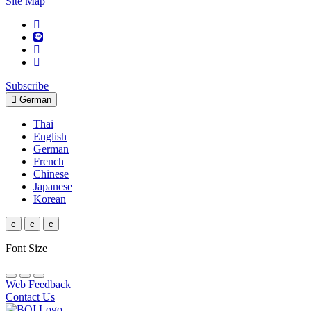
Site Map
Subscribe
German
Thai
English
German
French
Chinese
Japanese
Korean
c
c
c
Font Size
Web Feedback
Contact Us