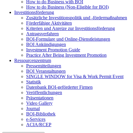
How to do Business with BOI
How to do Business (Non-Eligible for BOI)
Investitionsförderung
Zusätzliche Investitionspolitik und -fördermaßnahmen
Förderfähige Aktivitäten
Kriterien und Anreize zur Investitionsförderung
Antragsverfahren
BOI-Formulare und Online-Dienstleistungen
BOI Ankündigungen
Investment Promotion Guide
Practice After Being Investment Promotion
Ressourcenzentrum
Pressemitteilungen
BOI Veranstaltungen
SINGLE WINDOW for Visa & Work Permit Event
Statistik
Datenbank BOI-geförderter Firmen
Veröffentlichungen
Präsentationen
Video Gallery
Journal
BOI-Bibliothek
e-Services
ACIA/RCEP