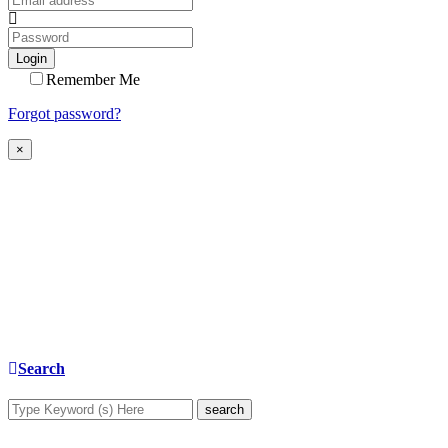
Login
Remember Me
Forgot password?
×
Search
search