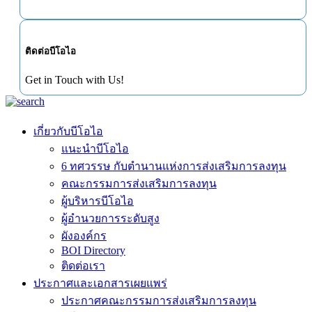
ติดต่อบีโอไอ
Get in Touch with Us!
เกี่ยวกับบีโอไอ
แนะนำบีโอไอ
6 ทศวรรษ กับตำนานแห่งการส่งเสริมการลงทุน
คณะกรรมการส่งเสริมการลงทุน
ผู้บริหารบีโอไอ
ผู้อำนวยการระดับสูง
ผังองค์กร
BOI Directory
ติดต่อเรา
ประกาศและเอกสารเผยแพร่
ประกาศคณะกรรมการส่งเสริมการลงทุน