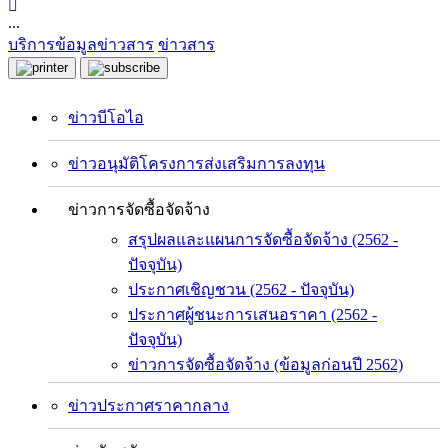
...
บริการข้อมูลข่าวสาร
ข่าวสาร
ข่าวบีโอไอ
ข่าวอนุมัติโครงการส่งเสริมการลงทุน
ข่าวการจัดซื้อจัดจ้าง
สรุปผลและแผนการจัดซื้อจัดจ้าง (2562 -
ปัจจุบัน)
ประกาศเชิญชวน (2562 - ปัจจุบัน)
ประกาศผู้ชนะการเสนอราคา (2562 -
ปัจจุบัน)
ข่าวการจัดซื้อจัดจ้าง (ข้อมูลก่อนปี 2562)
ข่าวประกาศราคากลาง