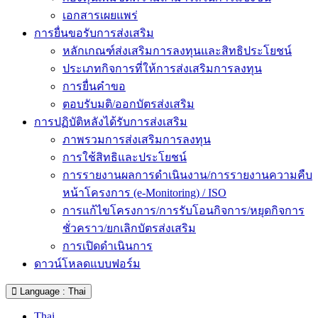
เอกสารเผยแพร่
การยื่นขอรับการส่งเสริม
หลักเกณฑ์ส่งเสริมการลงทุนและสิทธิประโยชน์
ประเภทกิจการที่ให้การส่งเสริมการลงทุน
การยื่นคำขอ
ตอบรับมติ/ออกบัตรส่งเสริม
การปฏิบัติหลังได้รับการส่งเสริม
ภาพรวมการส่งเสริมการลงทุน
การใช้สิทธิและประโยชน์
การรายงานผลการดำเนินงาน/การรายงานความคืบ
หน้าโครงการ (e-Monitoring) / ISO
การแก้ไขโครงการ/การรับโอนกิจการ/หยุดกิจการ
ชั่วคราว/ยกเลิกบัตรส่งเสริม
การเปิดดำเนินการ
ดาวน์โหลดแบบฟอร์ม
Language : Thai
Thai