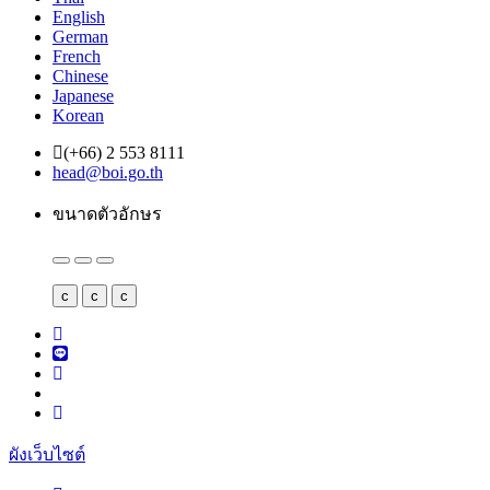
English
German
French
Chinese
Japanese
Korean
(+66) 2 553 8111
head@boi.go.th
ขนาดตัวอักษร
c
c
c
ผังเว็บไซต์