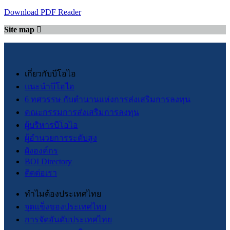
Download PDF Reader
Site map
เกี่ยวกับบีโอไอ
แนะนำบีโอไอ
6 ทศวรรษ กับตำนานแห่งการส่งเสริมการลงทุน
คณะกรรมการส่งเสริมการลงทุน
ผู้บริหารบีโอไอ
ผู้อำนวยการระดับสูง
ผังองค์กร
BOI Directory
ติดต่อเรา
ทำไมต้องประเทศไทย
จุดแข็งของประเทศไทย
การจัดอันดับประเทศไทย