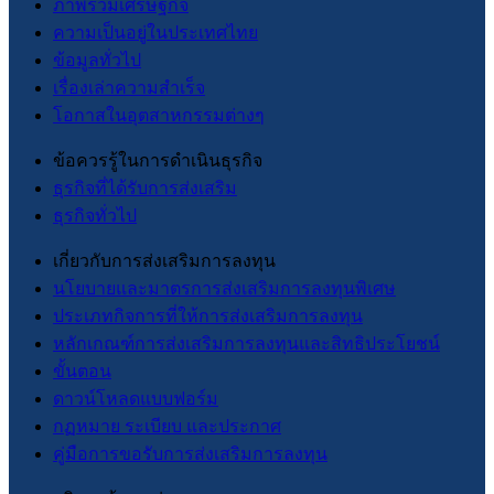
ภาพรวมเศรษฐกิจ
ความเป็นอยู่ในประเทศไทย
ข้อมูลทั่วไป
เรื่องเล่าความสำเร็จ
โอกาสในอุตสาหกรรมต่างๆ
ข้อควรรู้ในการดำเนินธุรกิจ
ธุรกิจที่ได้รับการส่งเสริม
ธุรกิจทั่วไป
เกี่ยวกับการส่งเสริมการลงทุน
นโยบายและมาตรการส่งเสริมการลงทุนพิเศษ
ประเภทกิจการที่ให้การส่งเสริมการลงทุน
หลักเกณฑ์การส่งเสริมการลงทุนและสิทธิประโยชน์
ขั้นตอน
ดาวน์โหลดแบบฟอร์ม
กฏหมาย ระเบียบ และประกาศ
คู่มือการขอรับการส่งเสริมการลงทุน