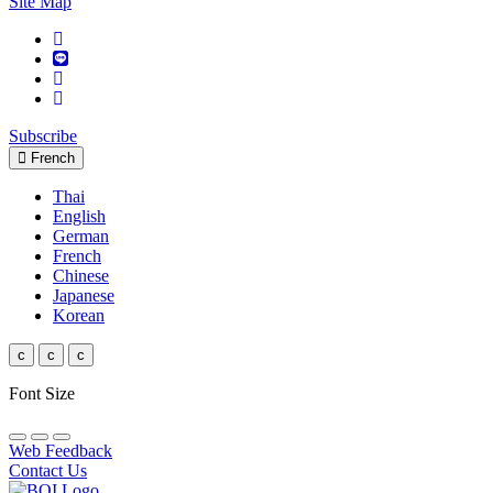
Site Map
Subscribe
French
Thai
English
German
French
Chinese
Japanese
Korean
c
c
c
Font Size
Web Feedback
Contact Us