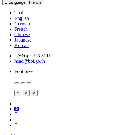
Language : French
Thai
English
German
French
Chinese
Japanese
Korean
(+66) 2 553 8111
head@boi.go.th
Font Size
c
c
c