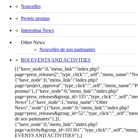
Nouvelles
Projets promus
Interesting News
Other News
Nouvelles de nos partenaires
BOI EVENTS AND ACTIVITIES
[{"have_node":0,"menu_link":"index.php?
page=press_releases2","type_click":"_self","menu_name":"No
{"have_node":0,"menu_link":"index.php?
page=project_approval","type_click":"_self","menu_name":"Pr
promus"},{"have_node":0,"menu_link":"index.php?
page=press_releases&group_id=335","type_click":"_self","me
News"},{"have_node":1,"menu_name":"Other
News","node":[{"have_node":0,"menu_link":"index.php?
page=press_releases&group_id=52","type_click":"_self","me
de nos partenaires"},]},
{"have_node":0,"menu_link":"index.php?
page=activity&group_id=101361","type_click":"_self","men
EVENTS AND ACTIVITIES"},]