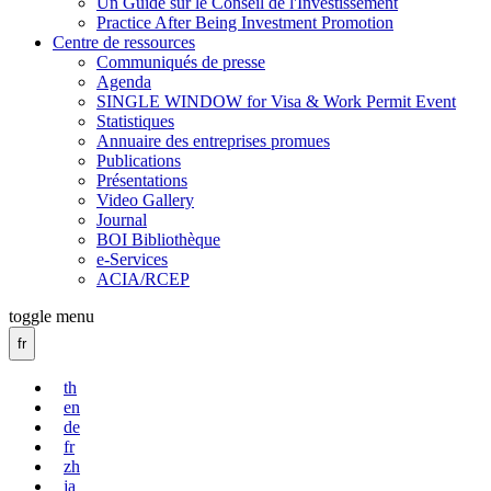
Un Guide sur le Conseil de l'Investissement
Practice After Being Investment Promotion
Centre de ressources
Communiqués de presse
Agenda
SINGLE WINDOW for Visa & Work Permit Event
Statistiques
Annuaire des entreprises promues
Publications
Présentations
Video Gallery
Journal
BOI Bibliothèque
e-Services
ACIA/RCEP
toggle menu
fr
th
en
de
fr
zh
ja