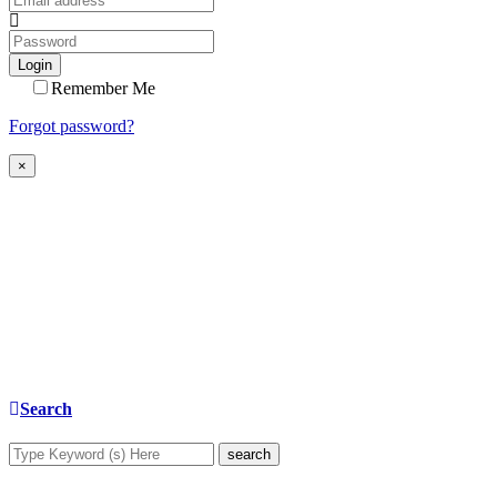
Login
Remember Me
Forgot password?
×
Search
search