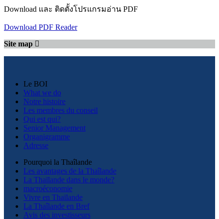
Download และ ติดตั้งโปรแกรมอ่าน PDF
Download PDF Reader
Site map
Le BOI
What we do
Notre histoire
Les membres du conseil
Qui est qui?
Senior Management
Organigramme
Adresse
Pourquoi la Thaîlande
Les avantages de la Thaîlande
La Thaïlande dans le monde?
macroéconomie
Vivre en Thaïlande
La Thaîlande en Bref
Avis des investisseurs