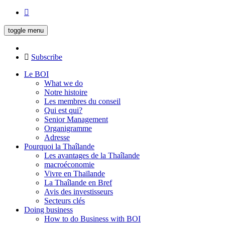
toggle menu
Subscribe
Le BOI
What we do
Notre histoire
Les membres du conseil
Qui est qui?
Senior Management
Organigramme
Adresse
Pourquoi la Thaîlande
Les avantages de la Thaîlande
macroéconomie
Vivre en Thaïlande
La Thaîlande en Bref
Avis des investisseurs
Secteurs clés
Doing business
How to do Business with BOI