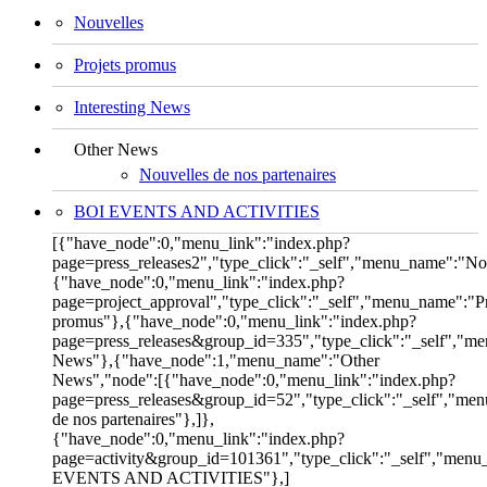
Nouvelles
Projets promus
Interesting News
Other News
Nouvelles de nos partenaires
BOI EVENTS AND ACTIVITIES
[{"have_node":0,"menu_link":"index.php?
page=press_releases2","type_click":"_self","menu_name":"No
{"have_node":0,"menu_link":"index.php?
page=project_approval","type_click":"_self","menu_name":"Pr
promus"},{"have_node":0,"menu_link":"index.php?
page=press_releases&group_id=335","type_click":"_self","me
News"},{"have_node":1,"menu_name":"Other
News","node":[{"have_node":0,"menu_link":"index.php?
page=press_releases&group_id=52","type_click":"_self","me
de nos partenaires"},]},
{"have_node":0,"menu_link":"index.php?
page=activity&group_id=101361","type_click":"_self","men
EVENTS AND ACTIVITIES"},]