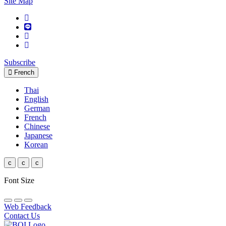
Site Map
Subscribe
French
Thai
English
German
French
Chinese
Japanese
Korean
c
c
c
Font Size
Web Feedback
Contact Us