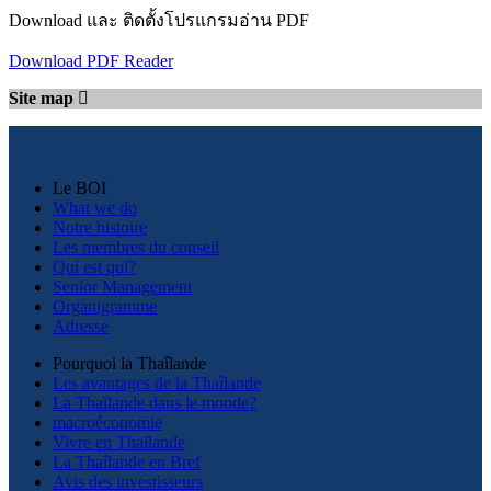
Download และ ติดตั้งโปรแกรมอ่าน PDF
Download PDF Reader
Site map
Le BOI
What we do
Notre histoire
Les membres du conseil
Qui est qui?
Senior Management
Organigramme
Adresse
Pourquoi la Thaîlande
Les avantages de la Thaîlande
La Thaïlande dans le monde?
macroéconomie
Vivre en Thaïlande
La Thaîlande en Bref
Avis des investisseurs