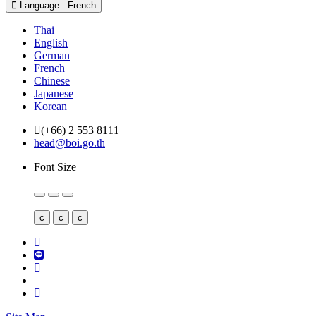
Language : French
Thai
English
German
French
Chinese
Japanese
Korean
(+66) 2 553 8111
head@boi.go.th
Font Size
c
c
c