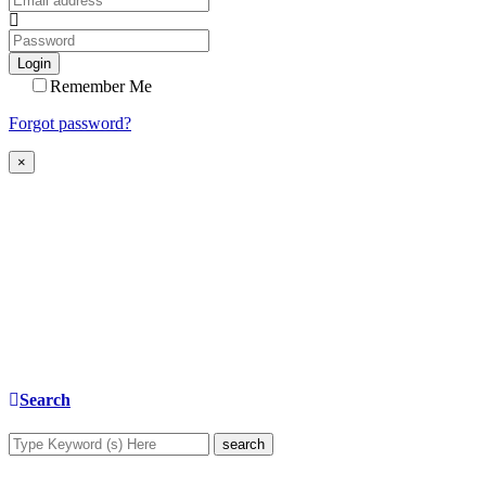
Login
Remember Me
Forgot password?
×
Search
search