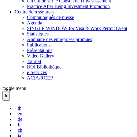
Un Guide sur le Conseil de l'Investissement
Practice After Being Investment Promotion
Centre de ressources
Communiqués de presse
Agenda
SINGLE WINDOW for Visa & Work Permit Event
Statistiques
Annuaire des entreprises promues
Publications
Présentations
Video Gallery
Journal
BOI Bibliothèque
e-Services
ACIA/RCEP
toggle menu
fr
th
en
de
fr
zh
ja