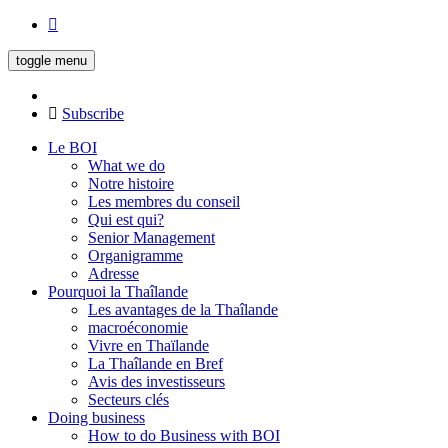
toggle menu
Subscribe
Le BOI
What we do
Notre histoire
Les membres du conseil
Qui est qui?
Senior Management
Organigramme
Adresse
Pourquoi la Thaîlande
Les avantages de la Thaîlande
macroéconomie
Vivre en Thaïlande
La Thaîlande en Bref
Avis des investisseurs
Secteurs clés
Doing business
How to do Business with BOI