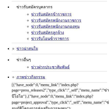
ข่าวรับสมัครบุคลากร
ข่าวรับสมัครข้าราชการ
ข่าวรับสมัครพนักงานราชการ
ข่าวรับสมัครพนักงานกองทุน
ข่าวรับสมัครลูกจ้าง
ข่าวรับโอนข้าราชการ
ข่าวน่าสนใจ
ข่าวอื่นๆ
ข่าวฝากประชาสัมพันธ์
ภาพข่าวกิจกรรม
[{"have_node":0,"menu_link":"index.php?
page=press_releases2","type_click":"_self","menu_name":"ข่
บีโอไอ"},{"have_node":0,"menu_link":"index.php?
page=project_approval","type_click":"_self","menu_name":"ข
อนุมัติโครงการส่งเสริมการลงทุน"},