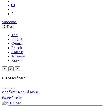
Subscribe
Thai
Thai
English
German
French
Chinese
Japanese
Korean
c
c
c
ขนาดตัวอักษร
การรับฟังความคิดเห็น
ติดต่อบีโอไอ