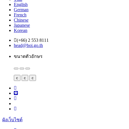
English
German
French
Chinese
Japanese
Korean
(+66) 2 553 8111
head@boi.go.th
ขนาดตัวอักษร
c
c
c
ผังเว็บไซต์