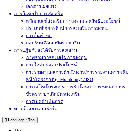
เอกสารเผยแพร่
การยื่นขอรับการส่งเสริม
หลักเกณฑ์ส่งเสริมการลงทุนและสิทธิประโยชน์
ประเภทกิจการที่ให้การส่งเสริมการลงทุน
การยื่นคำขอ
ตอบรับมติ/ออกบัตรส่งเสริม
การปฏิบัติหลังได้รับการส่งเสริม
ภาพรวมการส่งเสริมการลงทุน
การใช้สิทธิและประโยชน์
การรายงานผลการดำเนินงาน/การรายงานความคืบ
หน้าโครงการ (e-Monitoring) / ISO
การแก้ไขโครงการ/การรับโอนกิจการ/หยุดกิจการ
ชั่วคราว/ยกเลิกบัตรส่งเสริม
การเปิดดำเนินการ
ดาวน์โหลดแบบฟอร์ม
Language : Thai
Thai