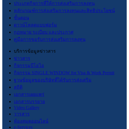
ประเภทกิจการที่ให้การส่งเสริมการลงทุน
หลักเกณฑ์การส่งเสริมการลงทุนและสิทธิประโยชน์
ขั้นตอน
ดาวน์โหลดแบบฟอร์ม
กฏหมาย ระเบียบ และประกาศ
คู่มือการขอรับการส่งเสริมการลงทุน
บริการข้อมูลข่าวสาร
ข่าวสาร
กิจกรรมบีโอไอ
กิจกรรม SINGLE WINDOW for Visa & Work Permit
ฐานข้อมูลของบริษัทที่ได้รับการส่งเสริม
สถิติ
เอกสารเผยแพร่
เอกสารบรรยาย
Video Gallery
วารสาร
ห้องสมุดออนไลน์
e-Services