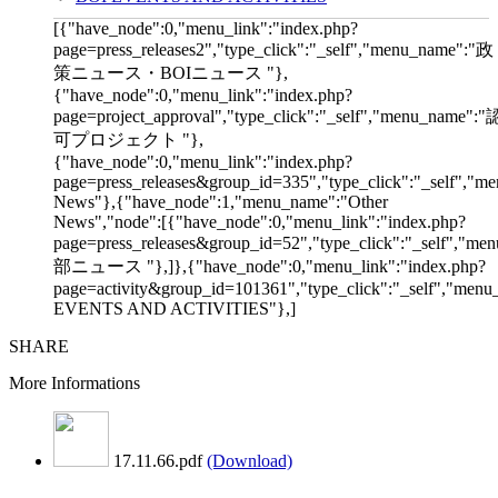
[{"have_node":0,"menu_link":"index.php?
page=press_releases2","type_click":"_self","menu_name":"政
策ニュース・BOIニュース "},
{"have_node":0,"menu_link":"index.php?
page=project_approval","type_click":"_self","menu_name":"
可プロジェクト "},
{"have_node":0,"menu_link":"index.php?
page=press_releases&group_id=335","type_click":"_self","me
News"},{"have_node":1,"menu_name":"Other
News","node":[{"have_node":0,"menu_link":"index.php?
page=press_releases&group_id=52","type_click":"_self","m
部ニュース "},]},{"have_node":0,"menu_link":"index.php?
page=activity&group_id=101361","type_click":"_self","men
EVENTS AND ACTIVITIES"},]
SHARE
More Informations
17.11.66.pdf
(Download)