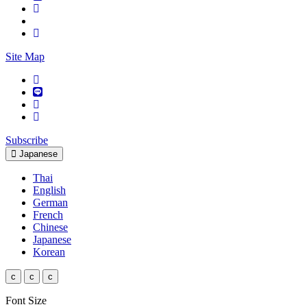
Site Map
Subscribe
Japanese
Thai
English
German
French
Chinese
Japanese
Korean
c
c
c
Font Size