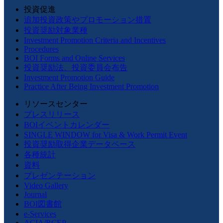
投資促進
追加投資政策やプロモーション措置
投資奨励対象業種
Investment Promotion Criteria and Incentives
Procedures
BOI Forms and Online Services
投資奨励法、投資委員会布告
Investment Promotion Guide
Practice After Being Investment Promotion
リソースセンター
プレスリリース
BOIイベントカレンダー
SINGLE WINDOW for Visa & Work Permit Event
投資奨励取得企業データベース
各種統計
資料
プレゼンテーション
Video Gallery
Journal
BOI図書館
e-Services
ACIA/RCEP