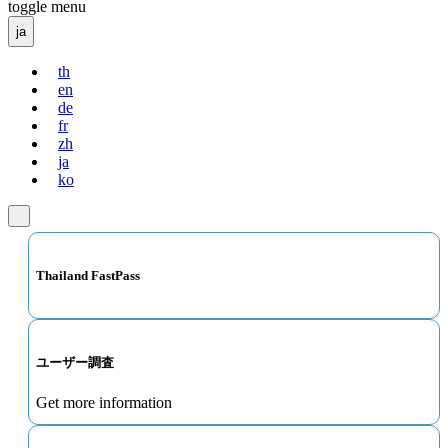
toggle menu
ja
th
en
de
fr
zh
ja
ko
Thailand FastPass
ユーザー調査
Get more information