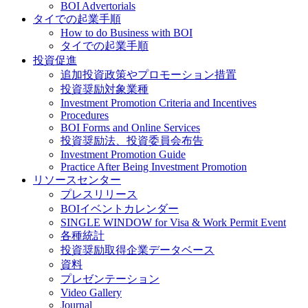
BOI Advertorials
タイでの起業手順
How to do Business with BOI
タイでの起業手順
投資促進
追加投資政策やプロモーション措置
投資奨励対象業種
Investment Promotion Criteria and Incentives
Procedures
BOI Forms and Online Services
投資奨励法、投資委員会布告
Investment Promotion Guide
Practice After Being Investment Promotion
リソースセンター
プレスリリース
BOIイベントカレンダー
SINGLE WINDOW for Visa & Work Permit Event
各種統計
投資奨励取得企業データベース
資料
プレゼンテーション
Video Gallery
Journal