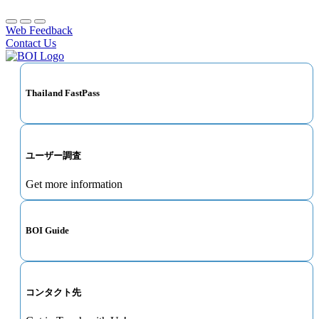
Web Feedback
Contact Us
Thailand FastPass
ユーザー調査
Get more information
BOI Guide
コンタクト先