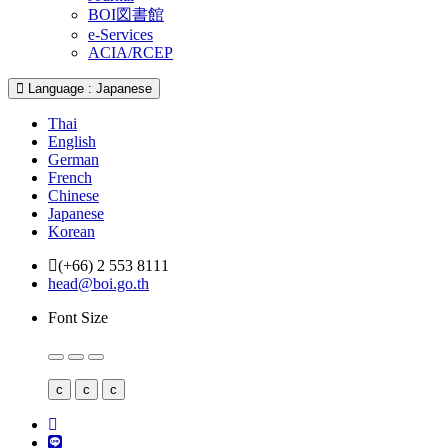
BOI図書館
e-Services
ACIA/RCEP
Language : Japanese
Thai
English
German
French
Chinese
Japanese
Korean
(+66) 2 553 8111
head@boi.go.th
Font Size
c
c
c