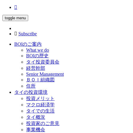
toggle menu
Subscribe
BOIのご案内
What we do
BOIの歴史
タイ投資委員会
経営幹部
Senior Management
ＢＯＩ組織図
住所
タイの投資環境
投資メリット
マクロ経済学
タイでの生活
タイ概況
投資家のご意見
事業機会