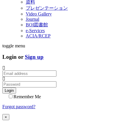
資料
プレゼンテーション
Video Gallery
Journal
BOI図書館
e-Services
ACIA/RCEP
toggle menu
Login or
Sign up
Login
Remember Me
Forgot password?
×