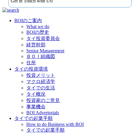
Get in Touch with Us!
BOIのご案内
What we do
BOIの歴史
タイ投資委員会
経営幹部
Senior Management
ＢＯＩ組織図
住所
タイの投資環境
投資メリット
マクロ経済学
タイでの生活
タイ概況
投資家のご意見
事業機会
BOI Advertorials
タイでの起業手順
How to do Business with BOI
タイでの起業手順