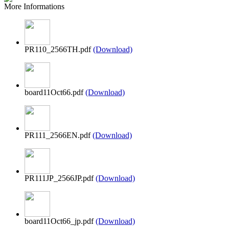
More Informations
PR110_2566TH.pdf
(Download)
board11Oct66.pdf
(Download)
PR111_2566EN.pdf
(Download)
PR111JP_2566JP.pdf
(Download)
board11Oct66_jp.pdf
(Download)