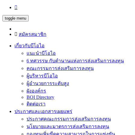
toggle menu
สมัครสมาชิก
เกี่ยวกับบีโอไอ
แนะนำบีโอไอ
6 ทศวรรษ กับตำนานแห่งการส่งเสริมการลงทุน
คณะกรรมการส่งเสริมการลงทุน
ผู้บริหารบีโอไอ
ผู้อำนวยการระดับสูง
ผังองค์กร
BOI Directory
ติดต่อเรา
ประกาศและเอกสารเผยแพร่
ประกาศคณะกรรมการส่งเสริมการลงทุน
นโยบายและมาตรการส่งเสริมการลงทุน
กองทุนเพิ่มขีดความสามารถในการแข่งขัน