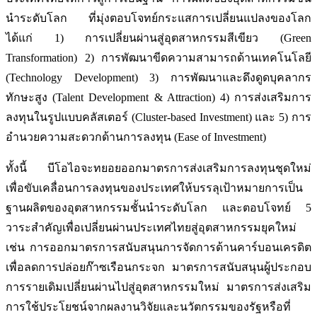
นำระดับโลก ที่มุ่งตอบโจทย์กระแสการเปลี่ยนแปลงของโลก
ได้แก่ 1) การเปลี่ยนผ่านสู่อุตสาหกรรมสีเขียว (Green
Transformation) 2) การพัฒนาขีดความสามารถด้านเทคโนโลยี
(Technology Development) 3) การพัฒนาและดึงดูดบุคลากร
ทักษะสูง (Talent Development & Attraction) 4) การส่งเสริมการ
ลงทุนในรูปแบบคลัสเตอร์ (Cluster-based Investment) และ 5) การ
อำนวยความสะดวกด้านการลงทุน (Ease of Investment)
ทั้งนี้ บีโอไอจะทยอยออกมาตรการส่งเสริมการลงทุนชุดใหม่
เพื่อขับเคลื่อนการลงทุนของประเทศให้บรรลุเป้าหมายการเป็น
ฐานผลิตของอุตสาหกรรมชั้นนำระดับโลก และตอบโจทย์ 5
วาระสำคัญเพื่อเปลี่ยนผ่านประเทศไทยสู่อุตสาหกรรมยุคใหม่
เช่น การออกมาตรการสนับสนุนการจัดการด้านคาร์บอนเครดิต
เพื่อลดการปล่อยก๊าซเรือนกระจก มาตรการสนับสนุนผู้ประกอบ
การรายเดิมเปลี่ยนผ่านไปสู่อุตสาหกรรมใหม่ มาตรการส่งเสริม
การใช้ประโยชน์จากผลงานวิจัยและนวัตกรรมของรัฐหรือที่