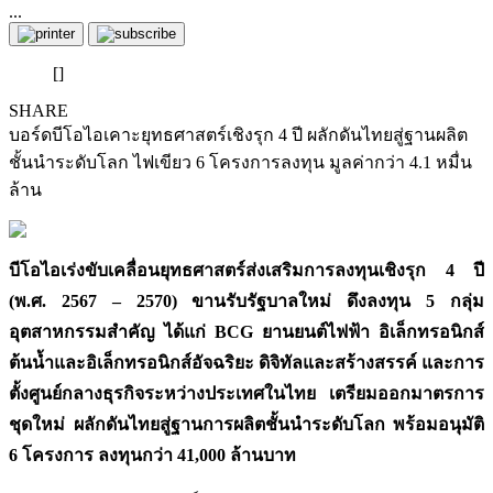
...
[]
SHARE
บอร์ดบีโอไอเคาะยุทธศาสตร์เชิงรุก 4 ปี ผลักดันไทยสู่ฐานผลิต
ชั้นนำระดับโลก ไฟเขียว 6 โครงการลงทุน มูลค่ากว่า 4.1 หมื่น
ล้าน
บีโอไอเร่งขับเคลื่อนยุทธศาสตร์ส่งเสริมการลงทุนเชิงรุก 4 ปี
(พ.ศ. 2567 – 2570) ขานรับรัฐบาลใหม่ ดึงลงทุน 5 กลุ่ม
อุตสาหกรรมสำคัญ ได้แก่ BCG ยานยนต์ไฟฟ้า อิเล็กทรอนิกส์
ต้นน้ำและอิเล็กทรอนิกส์อัจฉริยะ ดิจิทัลและสร้างสรรค์ และการ
ตั้งศูนย์กลางธุรกิจระหว่างประเทศในไทย เตรียมออกมาตรการ
ชุดใหม่ ผลักดันไทยสู่ฐานการผลิตชั้นนำระดับโลก พร้อมอนุมัติ
6 โครงการ ลงทุนกว่า 41,000 ล้านบาท