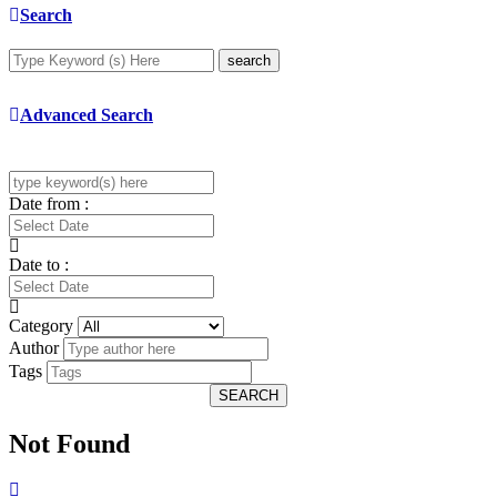
Search
search
Advanced Search
Date from :
Date to :
Category
Author
Tags
SEARCH
Not Found