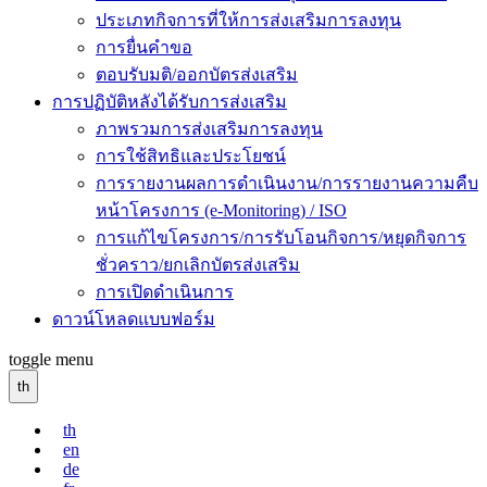
ประเภทกิจการที่ให้การส่งเสริมการลงทุน
การยื่นคำขอ
ตอบรับมติ/ออกบัตรส่งเสริม
การปฏิบัติหลังได้รับการส่งเสริม
ภาพรวมการส่งเสริมการลงทุน
การใช้สิทธิและประโยชน์
การรายงานผลการดำเนินงาน/การรายงานความคืบ
หน้าโครงการ (e-Monitoring) / ISO
การแก้ไขโครงการ/การรับโอนกิจการ/หยุดกิจการ
ชั่วคราว/ยกเลิกบัตรส่งเสริม
การเปิดดำเนินการ
ดาวน์โหลดแบบฟอร์ม
toggle menu
th
th
en
de