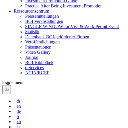
Investment Promotion Guide
Practice After Being Investment Promotion
Ressourcenzentrum
Pressemitteilungen
BOI Veranstaltungen
SINGLE WINDOW for Visa & Work Permit Event
Statistik
Datenbank BOI-geförderter Firmen
Veröffentlichungen
Präsentationen
Video Gallery
Journal
BOI-Bibliothek
e-Services
ACIA/RCEP
toggle menu
de
th
en
de
fr
zh
ja