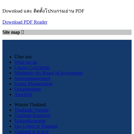
Download และ ติดตั้งโปรแกรมอ่าน PDF
Download PDF Reader
Site map
Über uns
What we do
Unsere Geschichte
Mitglieder des Board of Investments
Seniormanagement
Senior Management
Organigramm
Anschrift
Warum Thailand
Thailands Vorteile
Thailand-Rankings
Makroökonomie
Das Leben in Thailand
Thailand in Kürze