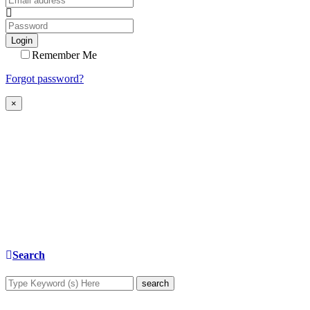
Login
Remember Me
Forgot password?
×
Search
search