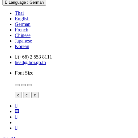
Language : German
Thai
English
German
French
Chinese
Japanese
Korean
(+66) 2 553 8111
head@boi.go.th
Font Size
c
c
c