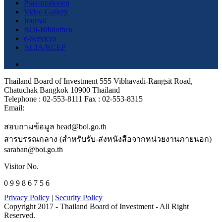
Präsentationen
Video Gallery
Journal
BOI-Bibliothek
e-Services
ACIA/RCEP
Thailand Board of Investment 555 Vibhavadi-Rangsit Road,
Chatuchak Bangkok 10900 Thailand
Telephone : 02-553-8111 Fax : 02-553-8315
Email:
สอบถามข้อมูล head@boi.go.th
สารบรรณกลาง (สำหรับรับ-ส่งหนังสือจากหน่วยงานภายนอก)
saraban@boi.go.th
Visitor No.
0 9 9 8 6 7 5 6
Privacy Policy
|
Security Policy
Copyright 2017 - Thailand Board of Investment - All Right
Reserved.