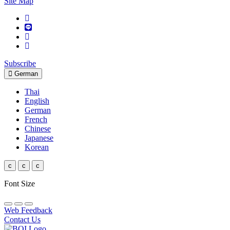
Site Map
Subscribe
German
Thai
English
German
French
Chinese
Japanese
Korean
c
c
c
Font Size
Web Feedback
Contact Us