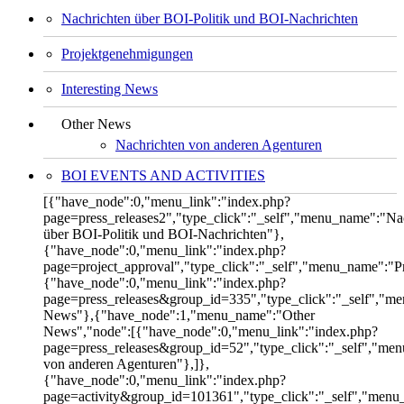
Nachrichten über BOI-Politik und BOI-Nachrichten
Projektgenehmigungen
Interesting News
Other News
Nachrichten von anderen Agenturen
BOI EVENTS AND ACTIVITIES
[{"have_node":0,"menu_link":"index.php?
page=press_releases2","type_click":"_self","menu_name":"Na
über BOI-Politik und BOI-Nachrichten"},
{"have_node":0,"menu_link":"index.php?
page=project_approval","type_click":"_self","menu_name":"
{"have_node":0,"menu_link":"index.php?
page=press_releases&group_id=335","type_click":"_self","me
News"},{"have_node":1,"menu_name":"Other
News","node":[{"have_node":0,"menu_link":"index.php?
page=press_releases&group_id=52","type_click":"_self","me
von anderen Agenturen"},]},
{"have_node":0,"menu_link":"index.php?
page=activity&group_id=101361","type_click":"_self","men