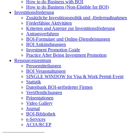
How to do Business with BOI
How to do Business (Non-Eligible for BOI)
Investitionsförderung
Zusätzliche Investitionspolitik und -fördermaßnahmen
Förderfähige Aktivitäten
Kriterien und Anreize zur Investitionsförderung
Antragsverfahren
BOI-Formulare und Online-Dienstleistungen
BOI Ankündigungen
Investment Promotion Guide
Practice After Being Investment Promotion
Ressourcenzentrum
Pressemitteilungen
BOI Veranstaltungen
SINGLE WINDOW for Visa & Work Permit Event
Statistik
Datenbank BOI-geförderter Firmen
Veröffentlichungen
Präsentationen
Video Gallery
Journal
BOI-Bibliothek
e-Services
ACIA/RCEP