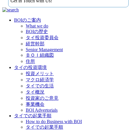
Get in Touch with Us!
BOIのご案内
What we do
BOIの歴史
タイ投資委員会
経営幹部
Senior Management
ＢＯＩ組織図
住所
タイの投資環境
投資メリット
マクロ経済学
タイでの生活
タイ概況
投資家のご意見
事業機会
BOI Advertorials
タイでの起業手順
How to do Business with BOI
タイでの起業手順