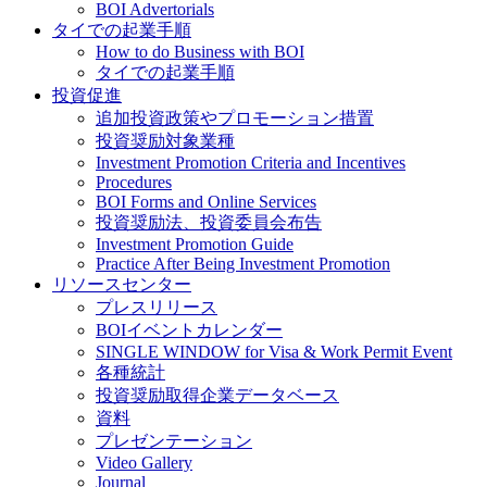
BOI Advertorials
タイでの起業手順
How to do Business with BOI
タイでの起業手順
投資促進
追加投資政策やプロモーション措置
投資奨励対象業種
Investment Promotion Criteria and Incentives
Procedures
BOI Forms and Online Services
投資奨励法、投資委員会布告
Investment Promotion Guide
Practice After Being Investment Promotion
リソースセンター
プレスリリース
BOIイベントカレンダー
SINGLE WINDOW for Visa & Work Permit Event
各種統計
投資奨励取得企業データベース
資料
プレゼンテーション
Video Gallery
Journal