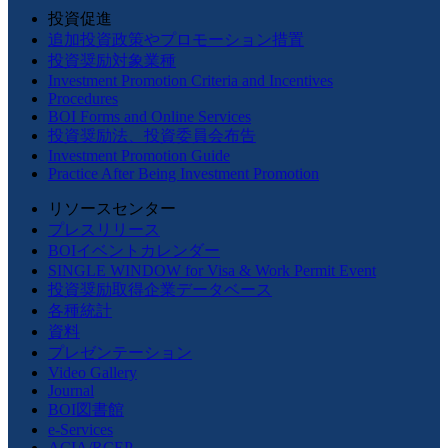
投資促進
追加投資政策やプロモーション措置
投資奨励対象業種
Investment Promotion Criteria and Incentives
Procedures
BOI Forms and Online Services
投資奨励法、投資委員会布告
Investment Promotion Guide
Practice After Being Investment Promotion
リソースセンター
プレスリリース
BOIイベントカレンダー
SINGLE WINDOW for Visa & Work Permit Event
投資奨励取得企業データベース
各種統計
資料
プレゼンテーション
Video Gallery
Journal
BOI図書館
e-Services
ACIA/RCEP