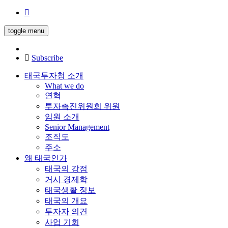
toggle menu
Subscribe
태국투자청 소개
What we do
연혁
투자촉진위원회 위원
임원 소개
Senior Management
조직도
주소
왜 태국인가
태국의 강점
거시 경제학
태국생활 정보
태국의 개요
투자자 의견
사업 기회