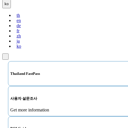
ko
th
en
de
fr
zh
ja
ko
Thailand FastPass
사용자 설문조사
Get more information