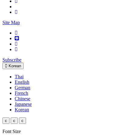
Site Map
Subscribe
Korean
Thai
English
German
French
Chinese
Japanese
Korean
c
c
c
Font Size