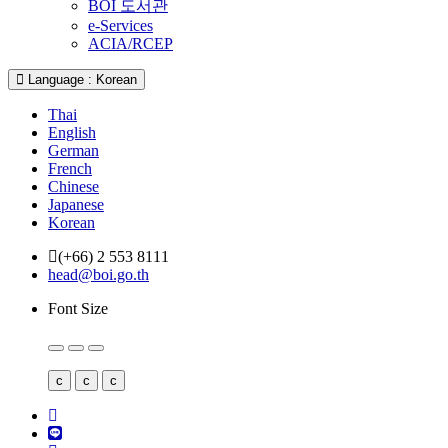
BOI 도서관
e-Services
ACIA/RCEP
Language : Korean
Thai
English
German
French
Chinese
Japanese
Korean
(+66) 2 553 8111
head@boi.go.th
Font Size
c
c
c