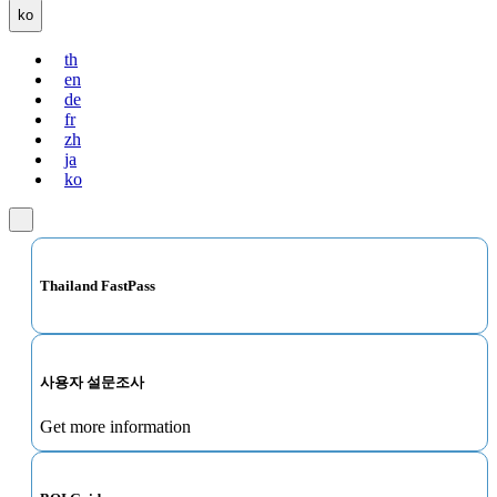
ko
th
en
de
fr
zh
ja
ko
Thailand FastPass
사용자 설문조사
Get more information