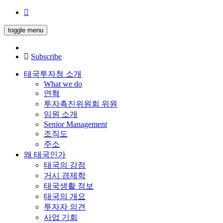
toggle menu
Subscribe
태국투자청 소개
What we do
연혁
투자촉진위원회 위원
임원 소개
Senior Management
조직도
주소
왜 태국인가
태국의 강점
거시 경제학
태국생활 정보
태국의 개요
투자자 의견
사업 기회