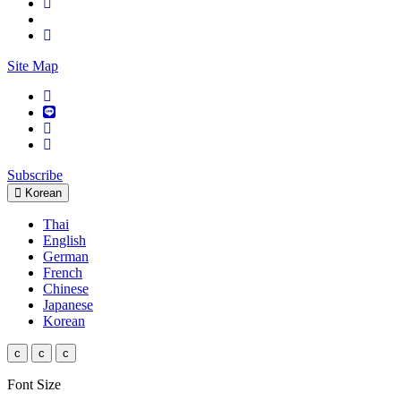
Site Map
Subscribe
Korean
Thai
English
German
French
Chinese
Japanese
Korean
c
c
c
Font Size