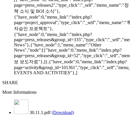
page=press_releases2","type_click":"_self","menu_name":"정
책 소식 및 BOI 소식"},
{"have_node":0,"menu_link":"index.php?
page=project_approval","type_click":"_self","menu_name":"
자승인 프로젝트"},
{"have_node":0,"menu_link":"index.php?
page=press_releases&group_id=335","type_click":"_self","me
News"},{"have_node":1,"menu_name":"Other
News","node":[{"have_node":0,"menu_link":"index.php?
page=press_releases&group_id=52","type_click":"_self","m
보 보도자료"},]},{"have_node":0,"menu_link":"index.php?
page=activity&group_id=101361","type_click":"_self","men
EVENTS AND ACTIVITIES"},]
SHARE
More Informations
30.11.1.pdf
(Download)