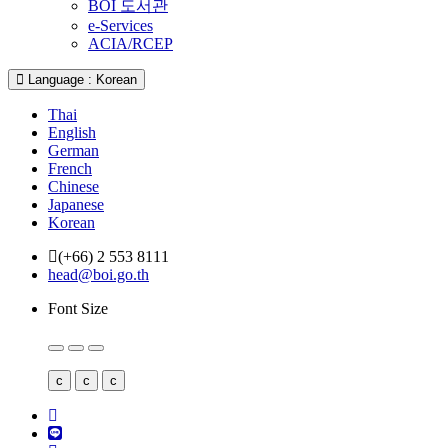
BOI 도서관
e-Services
ACIA/RCEP
Language : Korean
Thai
English
German
French
Chinese
Japanese
Korean
(+66) 2 553 8111
head@boi.go.th
Font Size
c
c
c