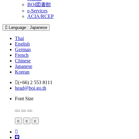
BOI図書館
e-Services
ACIA/RCEP
Language : Japanese
Thai
English
German
French
Chinese
Japanese
Korean
(+66) 2 553 8111
head@boi.go.th
Font Size
c
c
c