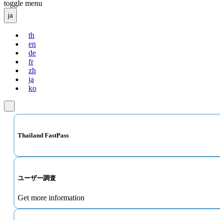
toggle menu
ja
th
en
de
fr
zh
ja
ko
Thailand FastPass
ユーザー調査
Get more information