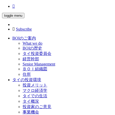
toggle menu
Subscribe
BOIのご案内
What we do
BOIの歴史
タイ投資委員会
経営幹部
Senior Management
ＢＯＩ組織図
住所
タイの投資環境
投資メリット
マクロ経済学
タイでの生活
タイ概況
投資家のご意見
事業機会