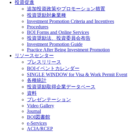
投資促進
追加投資政策やプロモーション措置
投資奨励対象業種
Investment Promotion Criteria and Incentives
Procedures
BOI Forms and Online Services
投資奨励法、投資委員会布告
Investment Promotion Guide
Practice After Being Investment Promotion
リソースセンター
プレスリリース
BOIイベントカレンダー
SINGLE WINDOW for Visa & Work Permit Event
各種統計
投資奨励取得企業データベース
資料
プレゼンテーション
Video Gallery
Journal
BOI図書館
e-Services
ACIA/RCEP