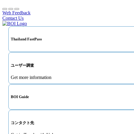
Web Feedback
Contact Us
Thailand FastPass
ユーザー調査
Get more information
BOI Guide
コンタクト先