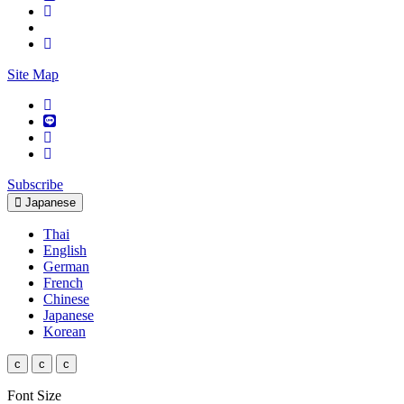
Site Map
Subscribe
Japanese
Thai
English
German
French
Chinese
Japanese
Korean
c
c
c
Font Size