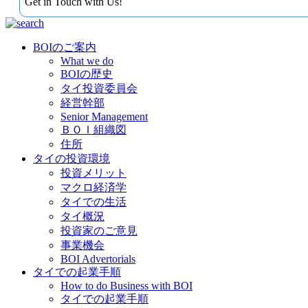
Get in Touch with Us!
BOIのご案内
What we do
BOIの歴史
タイ投資委員会
経営幹部
Senior Management
ＢＯＩ組織図
住所
タイの投資環境
投資メリット
マクロ経済学
タイでの生活
タイ概況
投資家のご意見
事業機会
BOI Advertorials
タイでの起業手順
How to do Business with BOI
タイでの起業手順