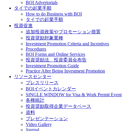
BOI Advertorials
タイでの起業手順
How to do Business with BOI
タイでの起業手順
投資促進
追加投資政策やプロモーション措置
投資奨励対象業種
Investment Promotion Criteria and Incentives
Procedures
BOI Forms and Online Services
投資奨励法、投資委員会布告
Investment Promotion Guide
Practice After Being Investment Promotion
リソースセンター
プレスリリース
BOIイベントカレンダー
SINGLE WINDOW for Visa & Work Permit Event
各種統計
投資奨励取得企業データベース
資料
プレゼンテーション
Video Gallery
Journal