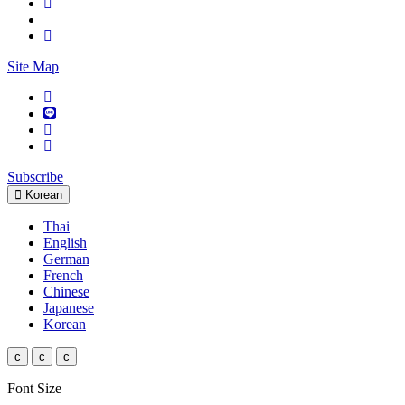
Site Map
Subscribe
Korean
Thai
English
German
French
Chinese
Japanese
Korean
c
c
c
Font Size