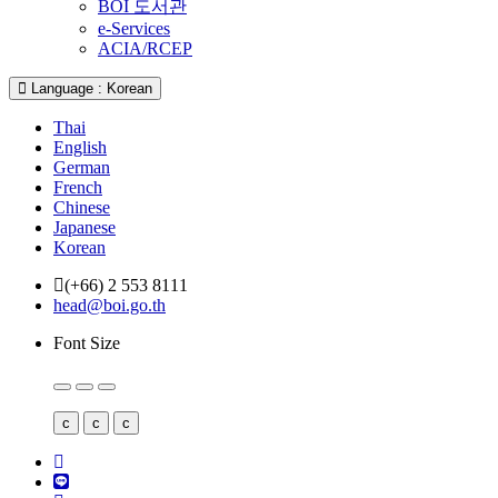
BOI 도서관
e-Services
ACIA/RCEP
Language : Korean
Thai
English
German
French
Chinese
Japanese
Korean
(+66) 2 553 8111
head@boi.go.th
Font Size
c
c
c