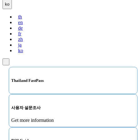
ko
th
en
de
fr
zh
ja
ko
Thailand FastPass
사용자 설문조사
Get more information