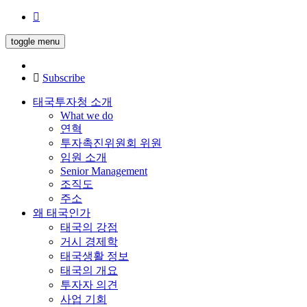
toggle menu
Subscribe
태국투자청 소개
What we do
연혁
투자촉진위원회 위원
임원 소개
Senior Management
조직도
주소
왜 태국인가
태국의 강점
거시 경제학
태국생활 정보
태국의 개요
투자자 의견
사업 기회