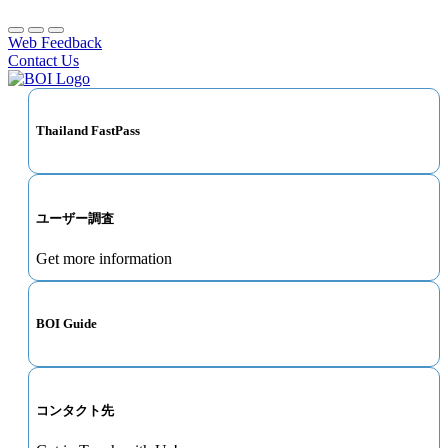
Web Feedback
Contact Us
Thailand FastPass
ユーザー調査
Get more information
BOI Guide
コンタクト先