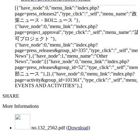
[{"have_node":0,"menu_link":"index.php?
page=press_releases2","type_click":"_self","menu_name":"政
策ニュース・BOIニュース "},
{"have_node":0,"menu_link":"index.php?
page=project_approval","type_click":"_self","menu_name":"
可プロジェクト "},
{"have_node":0,"menu_link":"index.php?
page=press_releases&group_id=335","type_click":"_self","me
News"},{"have_node":1,"menu_name":"Other
News","node":[{"have_node":0,"menu_link":"index.php?
page=press_releases&group_id=52","type_click":"_self","m
部ニュース "},]},{"have_node":0,"menu_link":"index.php?
page=activity&group_id=101361","type_click":"_self","men
EVENTS AND ACTIVITIES"},]
SHARE
More Informations
no.132_2562.pdf
(Download)