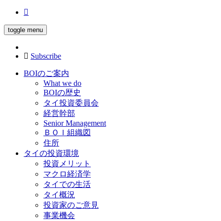
toggle menu
Subscribe
BOIのご案内
What we do
BOIの歴史
タイ投資委員会
経営幹部
Senior Management
ＢＯＩ組織図
住所
タイの投資環境
投資メリット
マクロ経済学
タイでの生活
タイ概況
投資家のご意見
事業機会