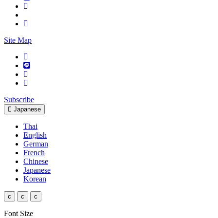
Site Map
Subscribe
Japanese
Thai
English
German
French
Chinese
Japanese
Korean
c
c
c
Font Size