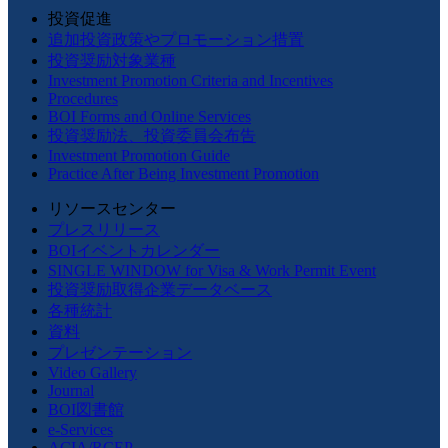
投資促進
追加投資政策やプロモーション措置
投資奨励対象業種
Investment Promotion Criteria and Incentives
Procedures
BOI Forms and Online Services
投資奨励法、投資委員会布告
Investment Promotion Guide
Practice After Being Investment Promotion
リソースセンター
プレスリリース
BOIイベントカレンダー
SINGLE WINDOW for Visa & Work Permit Event
投資奨励取得企業データベース
各種統計
資料
プレゼンテーション
Video Gallery
Journal
BOI図書館
e-Services
ACIA/RCEP