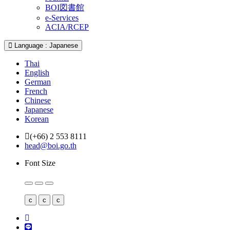
BOI図書館
e-Services
ACIA/RCEP
Language : Japanese
Thai
English
German
French
Chinese
Japanese
Korean
(+66) 2 553 8111
head@boi.go.th
Font Size
c
c
c