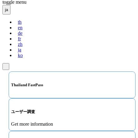
toggle menu
ja
th
en
de
fr
zh
ja
ko
Thailand FastPass
ユーザー調査
Get more information