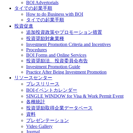
BOI Advertorials
タイでの起業手順
How to do Business with BOI
タイでの起業手順
投資促進
追加投資政策やプロモーション措置
投資奨励対象業種
Investment Promotion Criteria and Incentives
Procedures
BOI Forms and Online Services
投資奨励法、投資委員会布告
Investment Promotion Guide
Practice After Being Investment Promotion
リソースセンター
プレスリリース
BOIイベントカレンダー
SINGLE WINDOW for Visa & Work Permit Event
各種統計
投資奨励取得企業データベース
資料
プレゼンテーション
Video Gallery
Journal