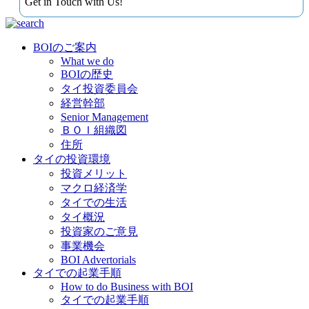
Get in Touch with Us!
BOIのご案内
What we do
BOIの歴史
タイ投資委員会
経営幹部
Senior Management
ＢＯＩ組織図
住所
タイの投資環境
投資メリット
マクロ経済学
タイでの生活
タイ概況
投資家のご意見
事業機会
BOI Advertorials
タイでの起業手順
How to do Business with BOI
タイでの起業手順