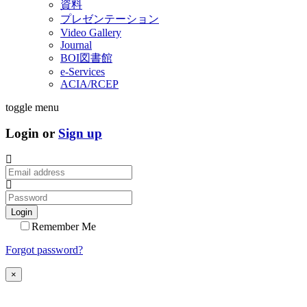
資料
プレゼンテーション
Video Gallery
Journal
BOI図書館
e-Services
ACIA/RCEP
toggle menu
Login or
Sign up
Login
Remember Me
Forgot password?
×