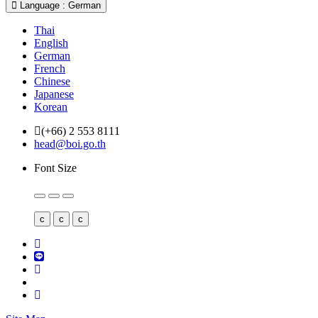
Language : German
Thai
English
German
French
Chinese
Japanese
Korean
(+66) 2 553 8111
head@boi.go.th
Font Size
c
c
c