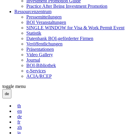
Investment Promotion Guide
Practice After Being Investment Promotion
Ressourcenzentrum
Pressemitteilungen
BOI Veranstaltungen
SINGLE WINDOW for Visa & Work Permit Event
Statistik
Datenbank BOI-geförderter Firmen
Veröffentlichungen
Präsentationen
Video Gallery
Journal
BOI-Bibliothek
e-Services
ACIA/RCEP
toggle menu
de
th
en
de
fr
zh
ja