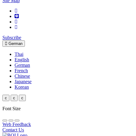
Site Map
Subscribe
German
Thai
English
German
French
Chinese
Japanese
Korean
c
c
c
Font Size
Web Feedback
Contact Us