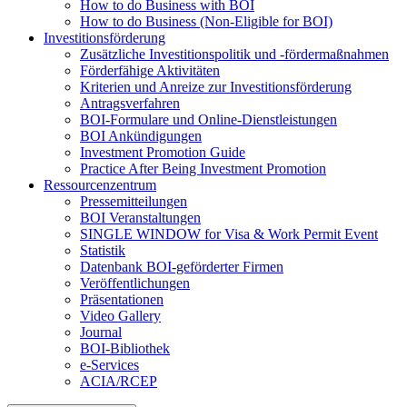
How to do Business with BOI
How to do Business (Non-Eligible for BOI)
Investitionsförderung
Zusätzliche Investitionspolitik und -fördermaßnahmen
Förderfähige Aktivitäten
Kriterien und Anreize zur Investitionsförderung
Antragsverfahren
BOI-Formulare und Online-Dienstleistungen
BOI Ankündigungen
Investment Promotion Guide
Practice After Being Investment Promotion
Ressourcenzentrum
Pressemitteilungen
BOI Veranstaltungen
SINGLE WINDOW for Visa & Work Permit Event
Statistik
Datenbank BOI-geförderter Firmen
Veröffentlichungen
Präsentationen
Video Gallery
Journal
BOI-Bibliothek
e-Services
ACIA/RCEP