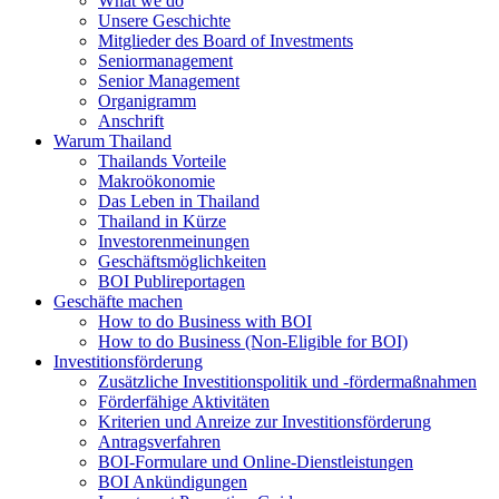
What we do
Unsere Geschichte
Mitglieder des Board of Investments
Seniormanagement
Senior Management
Organigramm
Anschrift
Warum Thailand
Thailands Vorteile
Makroökonomie
Das Leben in Thailand
Thailand in Kürze
Investorenmeinungen
Geschäftsmöglichkeiten
BOI Publireportagen
Geschäfte machen
How to do Business with BOI
How to do Business (Non-Eligible for BOI)
Investitionsförderung
Zusätzliche Investitionspolitik und -fördermaßnahmen
Förderfähige Aktivitäten
Kriterien und Anreize zur Investitionsförderung
Antragsverfahren
BOI-Formulare und Online-Dienstleistungen
BOI Ankündigungen